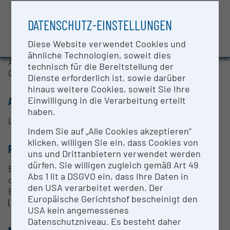
(>500 nm), die eine schonende Messung
BMBWF-Forschungsinfrastruktur-Datenbank:
lichtempfindlicher Proben ermöglicht, sowie die
Evaluierungsstudie 2022
DATENSCHUTZ-EINSTELLUNGEN
Kombination aus optischer und konfokaler
Auszeichnungen und Pressemeldungen
Mikroskopie. Dies ermöglicht die Anwendung von
Diese Website verwendet Cookies und
Hellfeld- und Dunkelfeldaufnahmen bzw. konfokaler
ähnliche Technologien, soweit dies
Aufnahmen zur Analyse der
technisch für die Bereitstellung der
Oberflächencharakteristika am selben Punkt.
Dienste erforderlich ist, sowie darüber
hinaus weitere Cookies, soweit Sie Ihre
Einwilligung in die Verarbeitung erteilt
ANSPRECHPERSON
haben.
Lukas Eberhardsteiner
Indem Sie auf „Alle Cookies akzeptieren“
klicken, willigen Sie ein, dass Cookies von
RESEARCH SERVICES
uns und Drittanbietern verwendet werden
dürfen. Sie willigen zugleich gemäß Art 49
Bei Interesse an wissenschaftlicher Verwendung
Abs 1 lit a DSGVO ein, dass Ihre Daten in
des Mikroskops, wenden Sie sich bitte an Lukas
den USA verarbeitet werden. Der
Eberhardsteiner
Europäische Gerichtshof bescheinigt den
(
lukas.eberhardsteiner@tuwien.ac.at
).
USA kein angemessenes
Datenschutzniveau. Es besteht daher