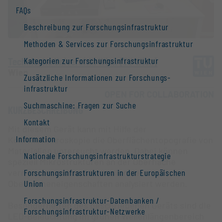
FAQs
Beschreibung zur Forschungs­infrastruktur
Methoden & Services zur Forschungs­infrastruktur
Technische Universität Wien (TU Wien)
Kategorien zur Forschungs­infrastruktur
Wien
Zusätzliche Informationen zur Forschungs­
infrastruktur
OPEN FOR COLLABORATION
Suchmaschine: Fragen zur Suche
KURZBESCHREIBUNG
Kontakt
Mit diesem Gerät kann mit Hilfe der
Information
Konfokalmikroskopie die Oberflächentopografie von
Materialien untersucht werden. Dabei können
Nationale Forschungs­infrastruktur­strategie
speziell Mikrostrukturen an der Oberfläche
vermessen und dreidimensionale
Forschungs­infrastrukturen in der Europäischen
Oberflächeneigenschaften analysiert werden.
Union
Forschungs­infrastruktur-Datenbanken /
Besonderheiten des beschriebenen Geräts sind die
Forschungs­infrastruktur-Netzwerke
LED-Beleuchtung im grünen Wellenlängenbereich