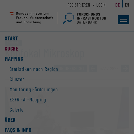
Zum
Zur
REGISTRIEREN
LOGIN
DE
EN
Seiteninhalt
Hauptnavigation
(
(
Accesskey
Accesskey
Toggl
navig
1)
2)
START
Großgerät
SUCHE
Konfokal Mikroskop
MAPPING
ZUR ÜBERSICHT
»
577 / 2928
»
Statistiken nach Region
Cluster
Monitoring Förderungen
ESFRI-AT-Mapping
Galerie
ÜBER
FAQS & INFO