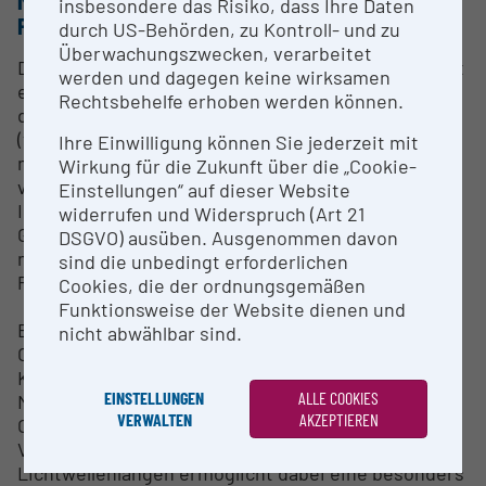
METHODEN & EXPERTISE ZUR
insbesondere das Risiko, dass Ihre Daten
FORSCHUNGSINFRASTRUKTUR
durch US-Behörden, zu Kontroll- und zu
Überwachungszwecken, verarbeitet
Das komplexe Materialverhalten von Bitumen bietet
werden und dagegen keine wirksamen
ein breites Forschungsfeld, das in erster Linie auf
Rechtsbehelfe erhoben werden können.
der Untersuchung rheologischer Phänomene
(viskoelastischen Verhalten, Alterung, ...) in
Ihre Einwilligung können Sie jederzeit mit
mechanischen Versuchen basiert. Neueste Studien
Wirkung für die Zukunft über die „Cookie-
verwenden chemo-pyhsikalische Methoden zur
Einstellungen“ auf dieser Website
Identifikation der Mikrostruktur von Bitumen in der
widerrufen und Widerspruch (Art 21
Größenordnung von mehreren μm und versuchen
DSGVO) ausüben. Ausgenommen davon
mit Hilfe der gewonnen Erkenntnisse diese
sind die unbedingt erforderlichen
Phänomene zu erklären.
Cookies, die der ordnungsgemäßen
Funktionsweise der Website dienen und
Eine Möglichkeit zur Untersuchung der
nicht abwählbar sind.
Oberflächentopografie stellt die
Konfokalmikroskopie dar, mit deren Hilfe
EINSTELLUNGEN
ALLE COOKIES
Mikrostrukturvermessung und 3D
VERWALTEN
AKZEPTIEREN
Oberflächenanalyse möglich werden. Die
Verwendung von LED-Beleuchtung mit grünen
Lichtwellenlängen ermöglicht dabei eine besonders