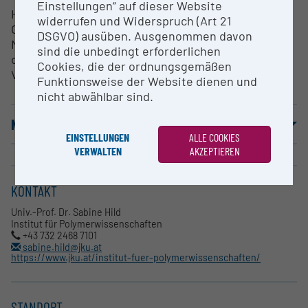
Einstellungen“ auf dieser Website
Hochauflösende chemische (spektroskopische)
widerrufen und Widerspruch (Art 21
Oberflächencharakterisierung von organischen
DSGVO) ausüben. Ausgenommen davon
Materialien, z.B. Polymeren, Proteinen, Gewebe
sind die unbedingt erforderlichen
oder anorganische organischen
Cookies, die der ordnungsgemäßen
Verbundmaterialien.
Funktionsweise der Website dienen und
nicht abwählbar sind.
NUTZUNGSBEDINGUNGEN
EINSTELLUNGEN
ALLE COOKIES
VERWALTEN
AKZEPTIEREN
KONTAKT
Univ.-Prof. Dr. Sabine Hild
Institut für Polymerwissenschaften
+43 732 2468 7101
sabine.hild@jku.at
https://www.jku.at/institut-fuer-polymerwissenschaften/
STANDORT