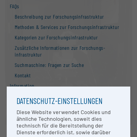
FAQs
Beschreibung zur Forschungs­infrastruktur
Methoden & Services zur Forschungs­infrastruktur
Kategorien zur Forschungs­infrastruktur
Zusätzliche Informationen zur Forschungs­
infrastruktur
Suchmaschine: Fragen zur Suche
Kontakt
Information
Nationale Forschungs­infrastruktur­strategie
DATENSCHUTZ-EINSTELLUNGEN
Forschungs­infrastrukturen in der Europäischen
Diese Website verwendet Cookies und
Union
ähnliche Technologien, soweit dies
Forschungs­infrastruktur-Datenbanken /
technisch für die Bereitstellung der
Forschungs­infrastruktur-Netzwerke
Dienste erforderlich ist, sowie darüber