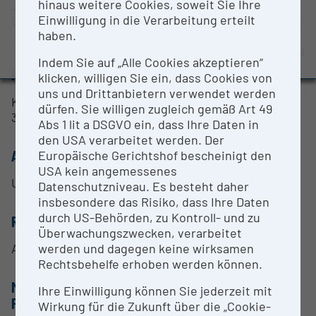
hinaus weitere Cookies, soweit Sie Ihre
JKU - Johannes Kepler Universität Linz
BMBWF-Forschungsinfrastruktur-Datenbank:
Einwilligung in die Verarbeitung erteilt
Linz |
Website
Evaluierungsstudie 2022
haben.
Auszeichnungen und Pressemeldungen
OPEN FOR COLLABORATION
Indem Sie auf „Alle Cookies akzeptieren“
KURZBESCHREIBUNG
klicken, willigen Sie ein, dass Cookies von
uns und Drittanbietern verwendet werden
Konfokales Ramanmikroskop System WITec Alpha
dürfen. Sie willigen zugleich gemäß Art 49
300R, Anregungswellenlängen: 532 nm und 785 nm
Abs 1 lit a DSGVO ein, dass Ihre Daten in
den USA verarbeitet werden. Der
ANSPRECHPERSON
Europäische Gerichtshof bescheinigt den
USA kein angemessenes
Univ.-Prof. Dr. Sabine Hild
Datenschutzniveau. Es besteht daher
insbesondere das Risiko, dass Ihre Daten
durch US-Behörden, zu Kontroll- und zu
RESEARCH SERVICES
Überwachungszwecken, verarbeitet
werden und dagegen keine wirksamen
Auftragsmessungen, Projekt-Kooperationen
Rechtsbehelfe erhoben werden können.
METHODEN & EXPERTISE ZUR
Ihre Einwilligung können Sie jederzeit mit
FORSCHUNGSINFRASTRUKTUR
Wirkung für die Zukunft über die „Cookie-