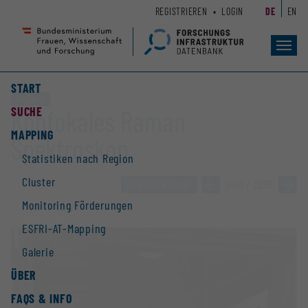
Zum
Zur
REGISTRIEREN
LOGIN
DE
EN
Seiteninhalt
Hauptnavigation
(
(
Accesskey
Accesskey
Toggl
navig
1)
2)
START
Großgerät
SUCHE
Konfokales Raman
MAPPING
Spektroskop
Statistiken nach Region
Cluster
ZUR ÜBERSICHT
»
1496 / 2928
»
Monitoring Förderungen
ESFRI-AT-Mapping
Galerie
ÜBER
FAQS & INFO