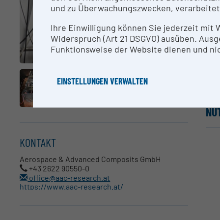
und zu Überwachungszwecken, verarbeitet
ME
Ihre Einwilligung können Sie jederzeit mit
Widerspruch (Art 21 DSGVO) ausüben. Ausg
Das
Funktionsweise der Website dienen und nic
vol
CO2
Luf
EINSTELLUNGEN VERWALTEN
NU
KONTAKT
Aerospace & Advanced Composits GmbH
+43 2622 90550-0
office@aac-research.at
https://www.aac-research.at/