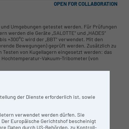
OPEN FOR COLLABORATION
rn und Umgebungen getestet werden. Für Prüfungen
uern werden die Geräte „SALOTTE“ und „HADES“
is +300°C wird der „BBT“ verwendet. Mit den
ierende Bewegungen) geprüft werden. Zusätzlich zu
 Testen von Kugellagern eingesetzt werden: das
as Hochtemperatur-Vakuum-Tribometer (von
llung der Dienste erforderlich ist, sowie
nbietern verwendet werden dürfen. Sie
n. Der Europäische Gerichtshof bescheinigt
re Daten durch US-Behörden, zu Kontroll-