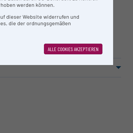
rhoben werden können.
TUR
 auf dieser Website widerrufen und
ies, die der ordnungsgemäßen
ter für Raumfahrtanwendungen. Für eine
von Vakuum, nicht aggressiven Gasen (z. B. He,
Marsumgebung) bis hin zu Luft mit kontrollierter
en berücksichtigt werden.
ALLE COOKIES AKZEPTIEREN