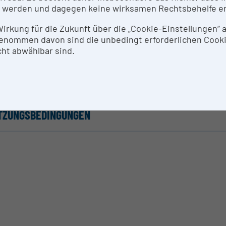
 werden und dagegen keine wirksamen Rechtsbehelfe e
THODEN & EXPERTISE ZUR FORSCHUNGSINFRASTRUK
 Wirkung für die Zukunft über die „Cookie-Einstellungen“
enommen davon sind die unbedingt erforderlichen Cook
 Drehmoment von Kugellagern ist ein wichtiger Parame
ht abwählbar sind.
lständige Qualifizierung müssen Umgebungsbedingungen 
) unter kontrollierbarem Druck (z. B. zur Simulation der 
tfeuchtigkeit und unterschiedlichen Temperaturbereich
TZUNGSBEDINGUNGEN