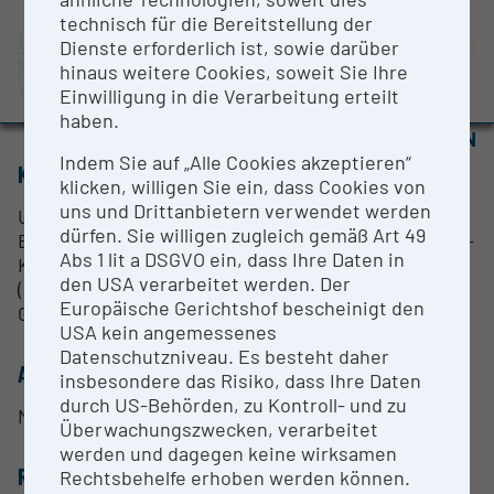
BMBWF-Forschungsinfrastruktur-Datenbank:
technisch für die Bereitstellung der
Evaluierungsstudie 2022
Universität für angewandte
Dienste erforderlich ist, sowie darüber
Kunst Wien
hinaus weitere Cookies, soweit Sie Ihre
Auszeichnungen und Pressemeldungen
Wien |
Website
Einwilligung in die Verarbeitung erteilt
haben.
OPEN FOR COLLABORATION
Indem Sie auf „Alle Cookies akzeptieren“
KURZBESCHREIBUNG
klicken, willigen Sie ein, dass Cookies von
uns und Drittanbietern verwendet werden
Ultraleichter, portabler Verstärker zur Messung von
dürfen. Sie willigen zugleich gemäß Art 49
EEG (Elektroenzephalogramm). LiveAmp System 32-
Abs 1 lit a DSGVO ein, dass Ihre Daten in
Kanäle, Komplettsystem. Aktive Elektroden
den USA verarbeitet werden. Der
(actiCAP). Sehr kompakt und kabellos (Bluetooth).
Europäische Gerichtshof bescheinigt den
Gut einsetzbar für Feldstudien, z.B. in Museen etc.
USA kein angemessenes
Datenschutzniveau. Es besteht daher
ANSPRECHPERSON
insbesondere das Risiko, dass Ihre Daten
durch US-Behörden, zu Kontroll- und zu
Margarete Jahrmann
Überwachungszwecken, verarbeitet
werden und dagegen keine wirksamen
RESEARCH SERVICES
Rechtsbehelfe erhoben werden können.