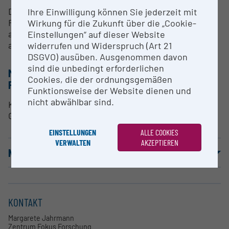
Derzeit werden keine Research Services für die
Ihre Einwilligung können Sie jederzeit mit
Forschungsinfrastruktur angeboten. Bei Interesse
Wirkung für die Zukunft über die „Cookie-
an einer Kooperation setzen Sie sich bitte mit der
Einstellungen“ auf dieser Website
angeführten Kontaktperson in Verbindung.
widerrufen und Widerspruch (Art 21
DSGVO) ausüben. Ausgenommen davon
sind die unbedingt erforderlichen
METHODEN & EXPERTISE ZUR
Cookies, die der ordnungsgemäßen
FORSCHUNGSINFRASTRUKTUR
Funktionsweise der Website dienen und
nicht abwählbar sind.
Künstlerische Studien zu psychophysikalischen
Grundlagen des Erlebens und medialen Gestaltens.
EINSTELLUNGEN
ALLE COOKIES
VERWALTEN
AKZEPTIEREN
NUTZUNGSBEDINGUNGEN
KONTAKT
Margarete Jahrmann
Zentrum Fokus Forschung