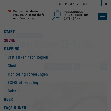
Zum
Zur
REGISTRIEREN
LOGIN
DE
EN
Seiteninhalt
Hauptnavigation
(
(
Accesskey
Accesskey
Toggl
navig
1)
2)
START
Sonstige Forschungsinfrastruktur
SUCHE
LiveAmp System 32-Kanäle,
MAPPING
VISTA-Medical
Statistiken nach Region
Cluster
ZUR ÜBERSICHT
»
2117 / 2928
»
Monitoring Förderungen
ESFRI-AT-Mapping
Galerie
ÜBER
FAQS & INFO