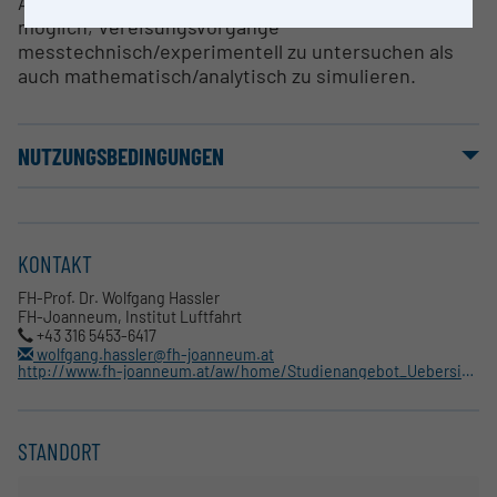
Anhand der beschriebenen Ausstattung ist es
möglich, Vereisungsvorgänge
messtechnisch/experimentell zu untersuchen als
auch mathematisch/analytisch zu simulieren.
NUTZUNGSBEDINGUNGEN
KONTAKT
FH-Prof. Dr. Wolfgang Hassler
FH-Joanneum, Institut Luftfahrt
+43 316 5453-6417
wolfgang.hassler@fh-joanneum.at
http://www.fh-joanneum.at/aw/home/Studienangebot_Uebersicht/department_engineering/lav/fue_lav/~bdcj/Ausstattung/?lan=de
STANDORT