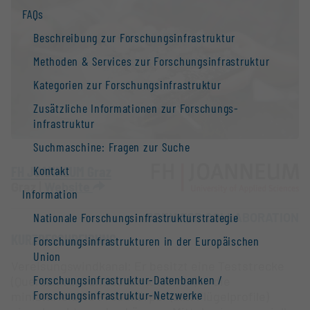
FAQs
Beschreibung zur Forschungs­infrastruktur
Methoden & Services zur Forschungs­infrastruktur
Kategorien zur Forschungs­infrastruktur
Zusätzliche Informationen zur Forschungs­
infrastruktur
Suchmaschine: Fragen zur Suche
FH JOANNEUM Graz
Kontakt
Graz |
Website
Information
OPEN FOR COLLABORATION
Nationale Forschungs­infrastruktur­strategie
KURZBESCHREIBUNG
Forschungs­infrastrukturen in der Europäischen
Union
Vereisungswindkanal: Er besitzt eine Teststrecke
Forschungs­infrastruktur-Datenbanken /
(Querschnitt von 100mm x 150mm) in die
Forschungs­infrastruktur-Netzwerke
miniaturisierte Probekörper (z.B. Flügelprofile)