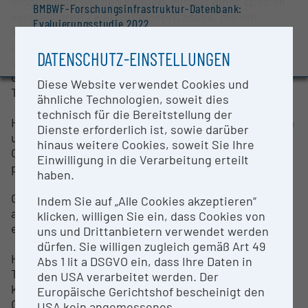
eingebracht werden können. Mittels einer speziell
BMBWF-Forschungsinfrastruktur-Datenbank:
verstellbaren Zweistoffeinspritzdüse, die ein
Evaluierungsstudie 2022
Wassertropfenspektrum ähnlich dem in Wolken
erzeugt, können die Umgebungsbedingungen
Auszeichnungen und Pressemeldungen
DATENSCHUTZ-EINSTELLUNGEN
variiert werden. Temperaturen bis -25°C u.
Geschwindigkeiten bis 20 m/s sind in der
Diese Website verwendet Cookies und
Teststrecke möglich.
ähnliche Technologien, soweit dies
technisch für die Bereitstellung der
HPC-Linux-Cluster mit insgesamt 64 Rechenkernen
Dienste erforderlich ist, sowie darüber
und 288 GB RAM. Die Strömungssoftware ANSYS
hinaus weitere Cookies, soweit Sie Ihre
CFX gestattet, komplexe Strömungsberechnungen
Einwilligung in die Verarbeitung erteilt
parallelisiert auf dem Cluster durchzuführen.
haben.
Gebläseprüfstand: 30 kW starkes Gebläse,
Indem Sie auf „Alle Cookies akzeptieren“
angetrieben durch einen Hydraulikmotor, stellt
klicken, willigen Sie ein, dass Cookies von
einen Luftstrom bis 10 m3/ her.
uns und Drittanbietern verwendet werden
dürfen. Sie willigen zugleich gemäß Art 49
Hitzdrahtanemometer: Mit einem CTA (Constant
Abs 1 lit a DSGVO ein, dass Ihre Daten in
Temperature Anemometer), = spezielle Variante,
den USA verarbeitet werden. Der
können hochfrequente
Europäische Gerichtshof bescheinigt den
Geschwindigkeitsschwankungen u. Turbulenzgrade
USA kein angemessenes