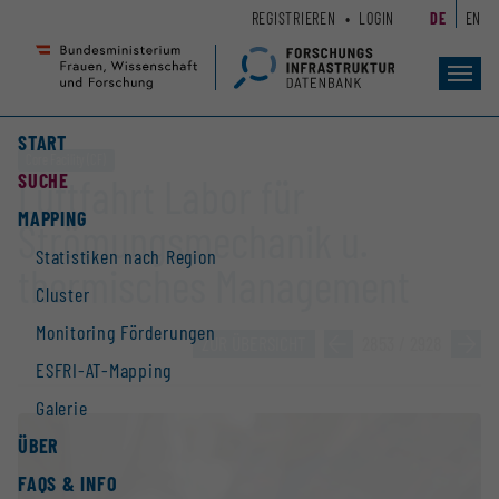
Zum
Zur
REGISTRIEREN
LOGIN
DE
EN
Seiteninhalt
Hauptnavigation
(
(
Accesskey
Accesskey
Toggl
navig
1)
2)
START
Core Facility (CF)
SUCHE
Luftfahrt Labor für
MAPPING
Strömungsmechanik u.
Statistiken nach Region
thermisches Management
Cluster
Monitoring Förderungen
ZUR ÜBERSICHT
»
2853 / 2928
»
ESFRI-AT-Mapping
Galerie
ÜBER
FAQS & INFO