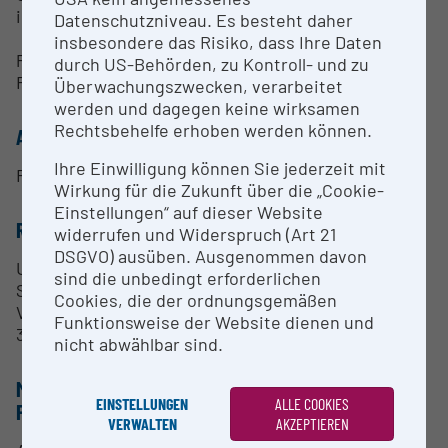
in Strömungen bestimmt werden.
Datenschutzniveau. Es besteht daher
insbesondere das Risiko, dass Ihre Daten
Prandtl- u. Pitotsonden, Temperatur- u.
durch US-Behörden, zu Kontroll- und zu
Feuchtigkeitssensoren.
Überwachungszwecken, verarbeitet
werden und dagegen keine wirksamen
Rechtsbehelfe erhoben werden können.
ANSPRECHPERSON
Ihre Einwilligung können Sie jederzeit mit
FH-Prof. Dr. Wolfgang Hassler
Wirkung für die Zukunft über die „Cookie-
Einstellungen“ auf dieser Website
RESEARCH SERVICES
widerrufen und Widerspruch (Art 21
DSGVO) ausüben. Ausgenommen davon
Untersuchung von Vereisungsvorgängen in
sind die unbedingt erforderlichen
Simulation und Experiment, Messung der
Cookies, die der ordnungsgemäßen
Vereisungsvorgänge anhand von zeitabhängigen
Funktionsweise der Website dienen und
3D-Oberflächenscanverfahren.
nicht abwählbar sind.
METHODEN & EXPERTISE ZUR
EINSTELLUNGEN
ALLE COOKIES
FORSCHUNGSINFRASTRUKTUR
VERWALTEN
AKZEPTIEREN