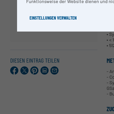
• 6
Funktionsweise der Website dienen und nic
• In
• C
• U
EINSTELLUNGEN VERWALTEN
• T
• C
• S
• <
• 5
DIESEN EINTRAG TEILEN
ME
Facebook
X.com
Pinterest
LinkedIn
E-
- A
Mail
- C
- S
GSa
- B
ZU