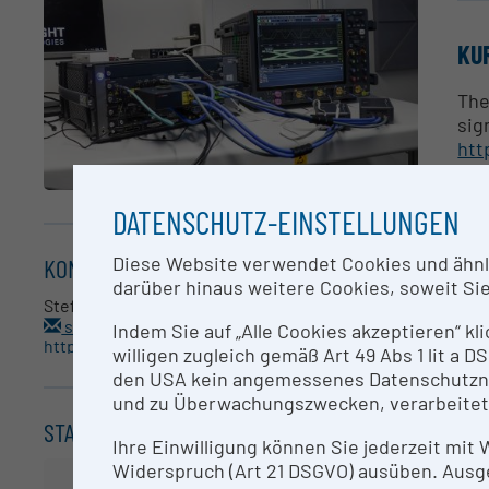
KU
The
sig
htt
AN
DATENSCHUTZ-EINSTELLUNGEN
St
Diese Website verwendet Cookies und ähnlic
KONTAKT
darüber hinaus weitere Cookies, soweit Sie 
Stefan Wimmer
RE
stefan.wimmer@silicon-austria.com
Indem Sie auf „Alle Cookies akzeptieren“ kl
https://silicon-austria-labs.com/
willigen zugleich gemäß Art 49 Abs 1 lit a
The
den USA kein angemessenes Datenschutzniv
ban
und zu Überwachungszwecken, verarbeitet
STANDORT
• U
Ihre Einwilligung können Sie jederzeit mit
• B
Widerspruch (Art 21 DSGVO) ausüben. Ausg