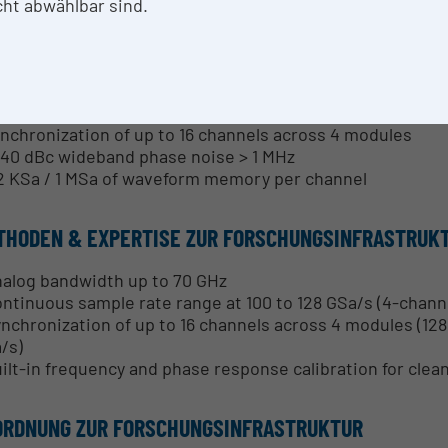
 bits ENOB, DC to 50 GHz, Fs 100 GSa/s
ht abwählbar sind.
trinsic jitter: < 75 fs
ontinuous sample rate range: 100 to 128 GSa/s resp. 200 
p to 1.4 Vpp differential output voltage @128 GBd
ransition time (20/80) as low as 5 ps
hannel-to-channel skew adjustment with 25 fs resolution
ynchronization of up to 16 channels across 4 modules
 140 dBc wideband phase noise > 1 MHz
12 KSa / 1 MSa of waveform memory per channel
THODEN & EXPERTISE ZUR FORSCHUNGSINFRASTRUK
nalog bandwidth up to 70 GHz
ontinuous sample rate range at 100 to 128 GSa/s (4-channe
ynchronization of up to 16 channels across 4 modules (12
/s)
uilt-in frequency and phase response calibration for clea
ORDNUNG ZUR FORSCHUNGSINFRASTRUKTUR