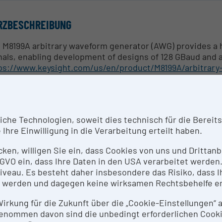
RZBESCHREIBUNG
 M8199A arbitrary waveform generator (AWG) provides a h
nals, enabling development of designs of 128 GBaud and ab
ps://www.keysight.com/us/en/product/M8199A/arbitrary
SPRECHPERSON
efan Wimmer
he Technologien, soweit dies technisch für die Bereitste
Ihre Einwilligung in die Verarbeitung erteilt haben.
SEARCH SERVICES
icken, willigen Sie ein, dass Cookies von uns und Dritta
 DSGVO ein, dass Ihre Daten in den USA verarbeitet werde
 Keysight M8199A arbitrary waveform generator (AWG) ha
eau. Es besteht daher insbesondere das Risiko, dass Ih
dwidth in its class with up to four synchronized channel
 werden und dagegen keine wirksamen Rechtsbehelfe e
p to 70 GHz analog bandwidth
 Wirkung für die Zukunft über die „Cookie-Einstellungen“
uilt-in frequency and phase response calibration for clea
enommen davon sind die unbedingt erforderlichen Cook