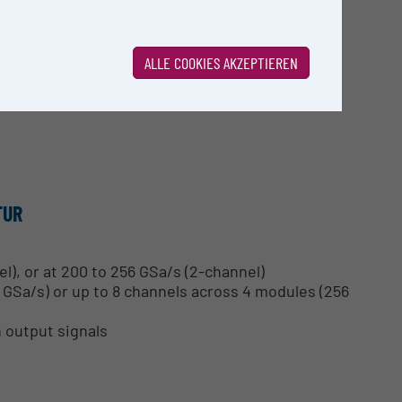
to 256 GSa/s
ALLE COOKIES AKZEPTIEREN
TUR
l), or at 200 to 256 GSa/s (2-channel)
8 GSa/s) or up to 8 channels across 4 modules (256
n output signals