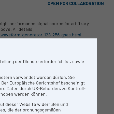
OPEN FOR COLLABORATION
igh-performance signal source for arbitrary
ove. All details:
-waveform-generator-128-256-gsas.html
llung der Dienste erforderlich ist, sowie
nbietern verwendet werden dürfen. Sie
n. Der Europäische Gerichtshof bescheinigt
s the highest sample rate and the widest
re Daten durch US-Behörden, zu Kontroll-
s operating simultaneously in one module
rhoben werden können.
 auf dieser Website widerrufen und
n output signals
ies, die der ordnungsgemäßen