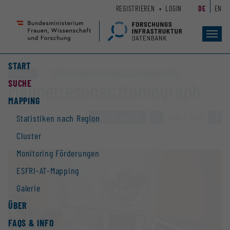
Zum
Zur
REGISTRIEREN
LOGIN
DE
EN
Seiteninhalt
Hauptnavigation
(
(
Accesskey
Accesskey
Toggl
navig
1)
2)
START
Großgerät
ESFRI-Forschungs­infrastrukturen „Euro-BioImaging ERIC“
SUCHE
Magnetresonanztomograph
MAPPING
ZUR ÜBERSICHT
»
1084 / 2928
»
Statistiken nach Region
Cluster
Monitoring Förderungen
ESFRI-AT-Mapping
Galerie
ÜBER
FAQS & INFO