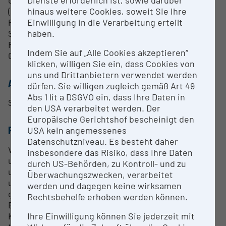
hinaus weitere Cookies, soweit Sie Ihre
(abhängig von Wechselwirkungen zwischen den
Einwilligung in die Verarbeitung erteilt
Protonen) beschrieben. Das Signal wird von einer
haben.
Spule empfangen, mittels komplizierter
Rechenvorgänge räumlich zugeordnet und in einen
Indem Sie auf „Alle Cookies akzeptieren“
Grauwert umgewandelt.
klicken, willigen Sie ein, dass Cookies von
uns und Drittanbietern verwendet werden
ANSPRECHPERSON
dürfen. Sie willigen zugleich gemäß Art 49
Abs 1 lit a DSGVO ein, dass Ihre Daten in
Sibylle Kneissl
den USA verarbeitet werden. Der
Europäische Gerichtshof bescheinigt den
RESEARCH SERVICES
USA kein angemessenes
Datenschutzniveau. Es besteht daher
Wir sind Teil des Netzwerks Austrian Bioimaging
insbesondere das Risiko, dass Ihre Daten
und bieten Gerätezugang, um Wissensaustausch
durch US-Behörden, zu Kontroll- und zu
und die Zusammenarbeit zu fördern. Um den
Überwachungszwecken, verarbeitet
unterschiedlichen Forschungsanforderungen
werden und dagegen keine wirksamen
gerecht zu werden, bietet unsere Einrichtung
Rechtsbehelfe erhoben werden können.
Beratung sowohl für die Untersuchung von
Ihre Einwilligung können Sie jederzeit mit
Kleintieren als auch von größeren Begleit- und