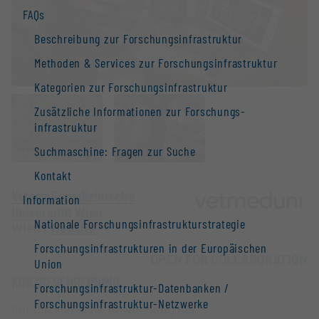
FAQs
Beschreibung zur Forschungs­infrastruktur
Methoden & Services zur Forschungs­infrastruktur
Kategorien zur Forschungs­infrastruktur
Zusätzliche Informationen zur Forschungs­
infrastruktur
Suchmaschine: Fragen zur Suche
Kontakt
Veterinärmedizinische
Information
Universität Wien
Nationale Forschungs­infrastruktur­strategie
Wien |
Website
Forschungs­infrastrukturen in der Europäischen
OPEN FOR COLLABORATION
Union
KURZBESCHREIBUNG
Forschungs­infrastruktur-Datenbanken /
Forschungs­infrastruktur-Netzwerke
Für die klinische Anwendung der