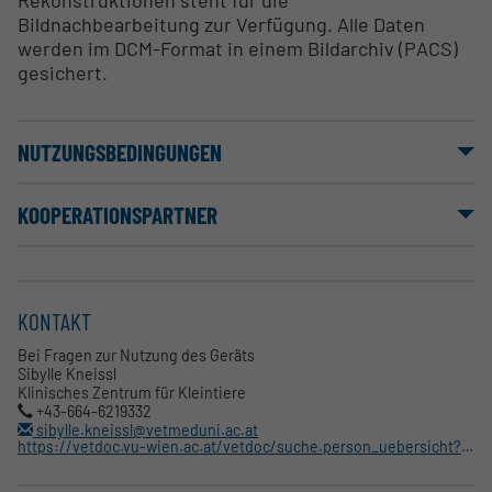
Bildnachbearbeitung zur Verfügung. Alle Daten
werden im DCM-Format in einem Bildarchiv (PACS)
gesichert.
NUTZUNGSBEDINGUNGEN
KOOPERATIONSPARTNER
KONTAKT
Bei Fragen zur Nutzung des Geräts
Sibylle Kneissl
Klinisches Zentrum für Kleintiere
+43-664-6219332
sibylle.kneissl@vetmeduni.ac.at
https://vetdoc.vu-wien.ac.at/vetdoc/suche.person_uebersicht?sprache_in=de&menue_id_in=101&id_in=1810