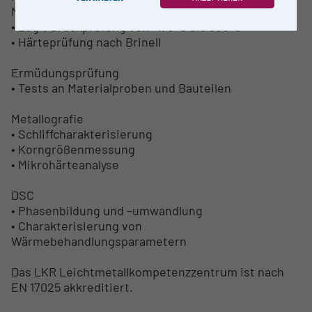
Mechanische Werkstoffprüfung
• Zug-, Druckprüfung von -170°C bis 300°C
• Härteprüfung nach Brinell
Ermüdungsprüfung
• Tests an Materialproben und Bauteilen
Metallografie
• Schliffcharakterisierung
• Korngrößenmessung
• Mikrohärteanalyse
DSC
• Phasenbildung und –umwandlung
• Charakterisierung von
Wärmebehandlungsparametern
Das LKR Leichtmetallkompetenzzentrum ist nach
EN 17025 akkreditiert.