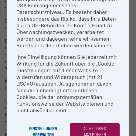
• Analyse komplexer Materialverbunde
USA kein angemessenes
• Topologiecharakterisierung
Datenschutzniveau. Es besteht daher
insbesondere das Risiko, dass Ihre Daten
Spektrometrie
durch US-Behörden, zu Kontroll- und zu
• Al- und Mg-Basislegierungen
Überwachungszwecken, verarbeitet
werden und dagegen keine wirksamen
Dilatometrie
Rechtsbehelfe erhoben werden können.
• Miniaturisierte Probengeometrien
• Simulation und Charakterisierung von Umform-
Ihre Einwilligung können Sie jederzeit mit
und
Wirkung für die Zukunft über die „Cookie-
Wärmebehandlungsprozessen
Einstellungen“ auf dieser Website
widerrufen und Widerspruch (Art 21
Kerbbruchanalyse
DSGVO) ausüben. Ausgenommen davon
• Vollinstrumentierter Kerbschlagversuch
sind die unbedingt erforderlichen
Cookies, die der ordnungsgemäßen
Verformungsanalyse
Funktionsweise der Website dienen und
• Vollinstrumentierte Verformungsanalyse von
nicht abwählbar sind.
Blechwerkstoffen
• Nakajima- und Näpfchenziehversuch
EINSTELLUNGEN
ALLE COOKIES
Prüfverfahren:
VERWALTEN
AKZEPTIEREN