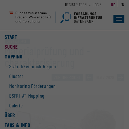
Zum
Zur
REGISTRIEREN
LOGIN
DE
EN
Seiteninhalt
Hauptnavigation
(
(
Accesskey
Accesskey
Toggl
navig
1)
2)
START
Core Facility (CF)
SUCHE
Materialprüfung und -
MAPPING
charakterisierung
Statistiken nach Region
Cluster
ZUR ÜBERSICHT
»
1631 / 2928
»
Monitoring Förderungen
ESFRI-AT-Mapping
Galerie
ÜBER
FAQS & INFO