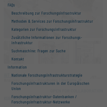
FAQs
Beschreibung zur Forschungs­infrastruktur
Methoden & Services zur Forschungs­infrastruktur
Kategorien zur Forschungs­infrastruktur
Zusätzliche Informationen zur Forschungs­
infrastruktur
Suchmaschine: Fragen zur Suche
Kontakt
Information
AIT Austrian Institute of Technology GmbH
Nationale Forschungs­infrastruktur­strategie
Braunau am Inn - Ranshofen |
Website
Forschungs­infrastrukturen in der Europäischen
Union
OPEN FOR COLLABORATION
Forschungs­infrastruktur-Datenbanken /
KURZBESCHREIBUNG
Forschungs­infrastruktur-Netzwerke