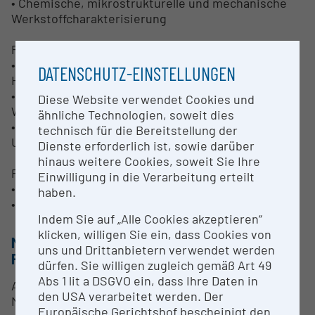
• Chemische, mikrostrukturelle und mechanische
Werkstoffcharakterisierung
Prozessanalyse
• Gefügeanalyse und –bewertung aus Sicht des
DATENSCHUTZ-EINSTELLUNGEN
Herstellungsprozesses
• Validierung und Optimierung von
Diese Website verwendet Cookies und
Wärmebehandlungsparametern
ähnliche Technologien, soweit dies
• Validierung und Optimierung von
technisch für die Bereitstellung der
Umformprozessen
Dienste erforderlich ist, sowie darüber
hinaus weitere Cookies, soweit Sie Ihre
Produktanalyse
Einwilligung in die Verarbeitung erteilt
• Chemische und qualitative Schadensbewertung
haben.
• Prüfung von definierten Materialparametern
Indem Sie auf „Alle Cookies akzeptieren“
klicken, willigen Sie ein, dass Cookies von
METHODEN & EXPERTISE ZUR
uns und Drittanbietern verwendet werden
FORSCHUNGSINFRASTRUKTUR
dürfen. Sie willigen zugleich gemäß Art 49
Abs 1 lit a DSGVO ein, dass Ihre Daten in
Analysemethoden:
den USA verarbeitet werden. Der
Materialografie
Europäische Gerichtshof bescheinigt den