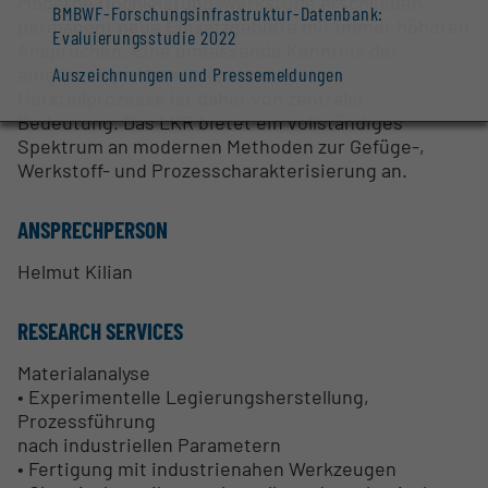
Moderne Hochleistungswerkstoffe erschließen
BMBWF-Forschungsinfrastruktur-Datenbank:
permanent neue Einsatzgebiete mit immer höheren
Evaluierungsstudie 2022
Ansprüchen. Eine umfassende Kenntnis der
eingesetzten Materialien und deren
Auszeichnungen und Pressemeldungen
Herstellprozesse ist daher von zentraler
Bedeutung. Das LKR bietet ein vollständiges
Spektrum an modernen Methoden zur Gefüge-,
Werkstoff- und Prozesscharakterisierung an.
ANSPRECHPERSON
Helmut Kilian
RESEARCH SERVICES
Materialanalyse
• Experimentelle Legierungsherstellung,
Prozessführung
nach industriellen Parametern
• Fertigung mit industrienahen Werkzeugen