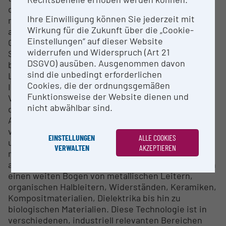
die gewünschten elektrischen und/oder
Ihre Einwilligung können Sie jederzeit mit
mechanischen Eigenschaften sowie die Anhaftung
Wirkung für die Zukunft über die „Cookie-
auf dem Substrat gewährleisten zu können. Im
Einstellungen“ auf dieser Website
Gegensatz zu ähnlichen
widerrufen und Widerspruch (Art 21
Strukturierungstechnologien ermöglicht das
DSGVO) ausüben. Ausgenommen davon
beschriebene Verfahren die Verarbeitung von
sind die unbedingt erforderlichen
Lösungen und Dispersionen mit einem gegenüber
Cookies, die der ordnungsgemäßen
Inkjet-Verfahren deutlich größeren
Funktionsweise der Website dienen und
Viskositätsbereich (1-2500 mPa.s) und erreicht
nicht abwählbar sind.
dabei minimale Strukturbreiten von 10µm. In
Abhängigkeit der Prozessdauer und der
verwendeten Materialien ist es außerdem möglich,
EINSTELLUNGEN
ALLE COOKIES
unterschiedliche Schichtdicken zu generieren bzw.
VERWALTEN
AKZEPTIEREN
mehrlagige Strukturen durch überdrucken
aufzubauen. Die verwendbaren Materialien spannen
einen weiten Bogen von metallischen Leitern,
organischen Halbleitern, Widerständen, Keramiken,
Kompositmaterialien, Dielektrika bis hin zu
biologischen Materialien. Diese Technologie ist in
verschiedenen, industriell relevanten Bereichen