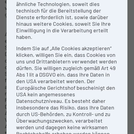
erfüllen, um hohe Präzision und Reproduzierbarkeit
ähnliche Technologien, soweit dies
von mittels Inkjet gedruckten Strukturen zu
technisch für die Bereitstellung der
gewährleisten.
Dienste erforderlich ist, sowie darüber
hinaus weitere Cookies, soweit Sie Ihre
Einwilligung in die Verarbeitung erteilt
Aerosol-Jet-Druck ermöglicht die Herstellung
haben.
elektronischer, struktureller oder biologischer
Strukturen auf unterschiedlichsten Substraten.
Indem Sie auf „Alle Cookies akzeptieren“
Dazu werden funktionalisierte Tinten entweder
klicken, willigen Sie ein, dass Cookies von
durch Ultraschall bzw. pneumatisch zerstäubt und
uns und Drittanbietern verwendet werden
das entstehende Aerosol kontinuierlich über ein
dürfen. Sie willigen zugleich gemäß Art 49
Schlauchsystem zum Druckkopf geführt. Dieser
Abs 1 lit a DSGVO ein, dass Ihre Daten in
fokussiert den Aerosol-Strahl durch ein Schutzgas
den USA verarbeitet werden. Der
auf die Substratoberfläche. Da sich die Düse ca. 1-5
Europäische Gerichtshof bescheinigt den
mm über der Oberfläche befindet, stellt dieser
USA kein angemessenes
Prozess ein kontaktfreies
Datenschutzniveau. Es besteht daher
Direktstrukturierungsverfahren mit hoher
insbesondere das Risiko, dass Ihre Daten
Auflösung dar und ermöglicht zudem auch die
durch US-Behörden, zu Kontroll- und zu
Verwendung nicht planarer Substrate. Nach der
Überwachungszwecken, verarbeitet
Abscheidung erfolgt typischerweise eine
werden und dagegen keine wirksamen
thermische oder chemische Nachbehandlung um
Rechtsbehelfe erhoben werden können.