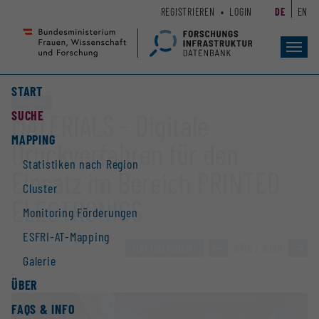
Zum
Zur
REGISTRIEREN
LOGIN
DE
EN
Seiteninhalt
Hauptnavigation
(
(
Accesskey
Accesskey
Toggl
navig
1)
2)
START
Großgerät
SUCHE
MATERIALS - Digitale
MAPPING
Druckverfahren für den
Statistiken nach Region
Einsatz im Bereich PRINTED
Cluster
ELECTRONICS
Monitoring Förderungen
ESFRI-AT-Mapping
ZUR ÜBERSICHT
»
2716 / 2928
»
Galerie
ÜBER
FAQS & INFO