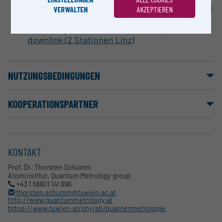
Breitband-Erweiterung Infrarot - Optisch mit 6
VERWALTEN
AKZEPTIEREN
Beat Detection Units (BDUs)
Laser Regenerator station (RLS) uplink-
downlink (2 Stationen Linz)
NUTZUNGSBEDINGUNGEN
KOOPERATIONSPARTNER
KONTAKT
Prof. Dr. Thorsten Schumm
Atominstitut, Quantum Metrology group
+43 1 58801 141 896
thorsten.schumm@tuwien.ac.at
http://www.quantummetrology.at
https://www.tuwien.at/phy/ati/quantenmetrologie