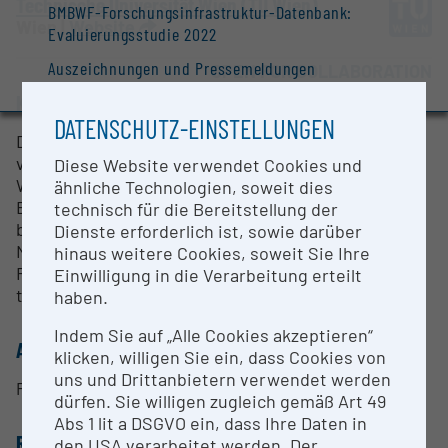
Technische Universität Wien (TU Wien)
BMBWF-Forschungsinfrastruktur-Datenbank:
Wien |
Website
Evaluierungsstudie 2022
Auszeichnungen und Pressemeldungen
OPEN FOR COLLABORATION
KURZBESCHREIBUNG
DATENSCHUTZ-EINSTELLUNGEN
Die Multiplexer/Frequenzkämme werden
verwendet, um an den Standorten TU Wien, Uni
Diese Website verwendet Cookies und
Wien, JKU Linz und Uni Innsbruck ein vom
ähnliche Technologien, soweit dies
Bundesamt für Eich- und Vermessungswesen
technisch für die Bereitstellung der
bereitgestelltes optisches Referenzsignal bei 1542
Dienste erforderlich ist, sowie darüber
Nanometer Wellenlänge in für die jeweilige lokale
hinaus weitere Cookies, soweit Sie Ihre
Forschung relevante Wellenlängenbereiche zu
Einwilligung in die Verarbeitung erteilt
transferieren.
haben.
Indem Sie auf „Alle Cookies akzeptieren“
ANSPRECHPERSON
klicken, willigen Sie ein, dass Cookies von
uns und Drittanbietern verwendet werden
Prof. Dr. Thorsten Schumm
dürfen. Sie willigen zugleich gemäß Art 49
Abs 1 lit a DSGVO ein, dass Ihre Daten in
RESEARCH SERVICES
den USA verarbeitet werden. Der