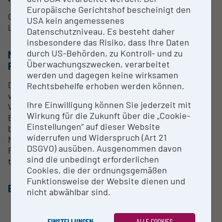
Europäische Gerichtshof bescheinigt den
Grundlagenforschung im Bereich
USA kein angemessenes
Laserspektroskopie und Metrologie
Datenschutzniveau. Es besteht daher
insbesondere das Risiko, dass Ihre Daten
durch US-Behörden, zu Kontroll- und zu
METHODEN & EXPERTISE ZUR
Überwachungszwecken, verarbeitet
FORSCHUNGSINFRASTRUKTUR
werden und dagegen keine wirksamen
Die Multiplexer/Frequenzkämme werden
Rechtsbehelfe erhoben werden können.
verwendet, um an den Standorten TU Wien, Uni
Ihre Einwilligung können Sie jederzeit mit
Wien, JKU Linz und Uni Innsbruck ein vom
Wirkung für die Zukunft über die „Cookie-
Bundesamt für Eich- und Vermessungswesen
Einstellungen“ auf dieser Website
bereitgestelltes optisches Referenzsignal bei 1542
widerrufen und Widerspruch (Art 21
Nanometer Wellenlänge in für die jeweilige lokale
DSGVO) ausüben. Ausgenommen davon
Forschung relevante Wellenlängenbereiche zu
sind die unbedingt erforderlichen
transferieren.
Cookies, die der ordnungsgemäßen
Funktionsweise der Website dienen und
EQUIPMENT
nicht abwählbar sind.
Lokale optische Laserreferenz (Optical
Referencing System, ORS) für 1Hz Linienbreite
EINSTELLUNGEN
ALLE COOKIES