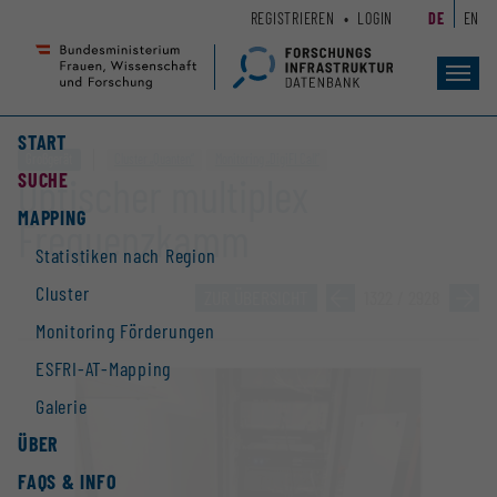
Zum
Zur
REGISTRIEREN
LOGIN
DE
EN
Seiteninhalt
Hauptnavigation
(
(
Accesskey
Accesskey
Toggl
navig
1)
2)
START
Großgerät
Cluster „Quanten“
Monitoring „DigiFI Call“
SUCHE
Optischer multiplex
MAPPING
Frequenzkamm
Statistiken nach Region
Cluster
ZUR ÜBERSICHT
»
1322 / 2928
»
Monitoring Förderungen
ESFRI-AT-Mapping
Galerie
ÜBER
FAQS & INFO