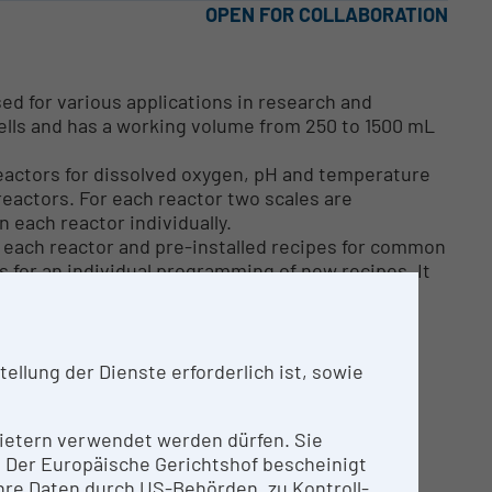
OPEN FOR COLLABORATION
ed for various applications in research and
ells and has a working volume from 250 to 1500 mL
reactors for dissolved oxygen, pH and temperature
r reactors. For each reactor two scales are
 each reactor individually.
r each reactor and pre-installed recipes for common
s for an individual programming of new recipes. It
inuous processes either as chemostat, or in
system enables fast evaluation and design of
rs for upstream bioprocess development and
E, mechanistic modelling or hybrid modelling
llung der Dienste erforderlich ist, sowie
nbietern verwendet werden dürfen. Sie
n. Der Europäische Gerichtshof bescheinigt
re Daten durch US-Behörden, zu Kontroll-