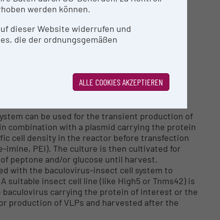
rhoben werden können.
 auf dieser Website widerrufen und
ies, die der ordnungsgemäßen
nd international research projects, as well as the
ALLE COOKIES AKZEPTIEREN
TUR
ystem can be used for the transient production of
 in combination with a plasmid carrying the protein
fic cell density in the reactor before transfection
-imine, PEI). The culture is then cultivated for
of peptone and/or glucose until harvest.
ed with the baculovirus-insect cell system to
 suitable insect cell line (like High5 or Tnms42) is
e baculovirus carrying the protein of interest or the
for production of VLPs and harvested after the