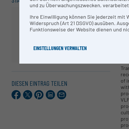
Dr.
und zu Überwachungszwecken, verarbeitet
Ihre Einwilligung können Sie jederzeit mit
RE
Widerspruch (Art 21 DSGVO) ausüben. Ausg
Funktionsweise der Website dienen und nic
aci
imp
EINSTELLUNGEN VERWALTEN
ME
Tra
rec
of 
DIESEN EINTRAG TEILEN
wit
Facebook
X.com
Pinterest
LinkedIn
E-
pro
Mail
VLP
pro
cul
pro
pro