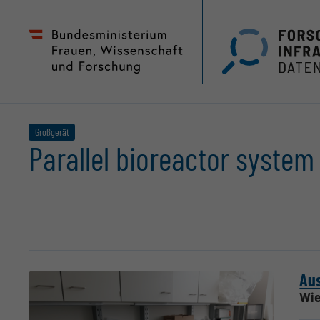
Zum
Zur
Seiteninhalt
Hauptnavigation
(
(
Accesskey
Accesskey
1)
2)
Großgerät
Parallel bioreactor system 
Aus
Wie