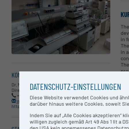
KU
The
dev
in 
The
in 
con
The
pro
KONTAKT
is 
com
DATENSCHUTZ-EINSTELLUNGEN
Dr. Martin Trinker
exp
Director Business Development & Fundraising
+43 316 873 9316
pro
Diese Website verwendet Cookies und ähnlic
martin.trinker@acib.at
(co
darüber hinaus weitere Cookies, soweit Sie 
http://www.acib.at
Indem Sie auf „Alle Cookies akzeptieren“ kl
AN
willigen zugleich gemäß Art 49 Abs 1 lit a
STANDORT
den USA kein angemessenes Datenschutzniv