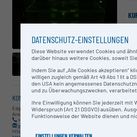
KU
Ver
DATENSCHUTZ-EINSTELLUNGEN
(*)
(*)
Diese Website verwendet Cookies und ähnlic
(*)
darüber hinaus weitere Cookies, soweit Sie 
(*)
(*)
Indem Sie auf „Alle Cookies akzeptieren“ kl
willigen zugleich gemäß Art 49 Abs 1 lit a
den USA kein angemessenes Datenschutzniv
AN
und zu Überwachungszwecken, verarbeitet
KONTAKT
Edg
Ihre Einwilligung können Sie jederzeit mit
Edgar Scherleitner
Widerspruch (Art 21 DSGVO) ausüben. Ausg
Area Manager Acoustics
Funktionsweise der Website dienen und nic
RE
+43 732 2468 4653
edgar.scherleitner@recendt.at
Zer
http://www.recendt.at
EINSTELLUNGEN VERWALTEN
https://www.recendt.at/de/PA.html