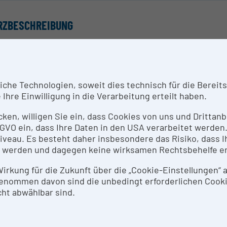
RZBESCHREIBUNG
fügbare Ausstattung:
 Photoakustischer Tomograph / Projektograph zur Erzeug
 Photoakustische Mikroskopie
he Technologien, soweit dies technisch für die Bereitste
 Photoakustische Spektroskopie
Ihre Einwilligung in die Verarbeitung erteilt haben.
 Datenauswertung
 flexibel konfigurierbare Systeme zur Realisierung indiv
icken, willigen Sie ein, dass Cookies von uns und Dritta
 DSGVO ein, dass Ihre Daten in den USA verarbeitet werde
eau. Es besteht daher insbesondere das Risiko, dass Ih
SPRECHPERSON
 werden und dagegen keine wirksamen Rechtsbehelfe e
ar Scherleitner
 Wirkung für die Zukunft über die „Cookie-Einstellungen“
enommen davon sind die unbedingt erforderlichen Cook
ht abwählbar sind.
SEARCH SERVICES
störungsfreie Prüfung (ZfP), zerstörungsfreie Charakte