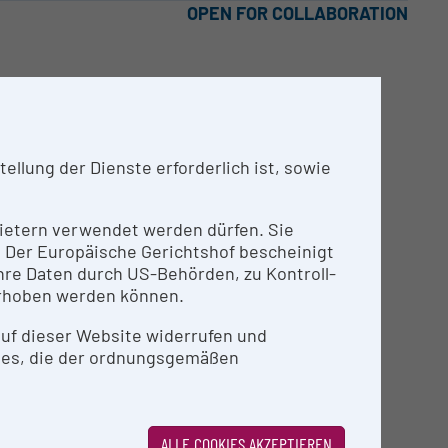
OPEN FOR COLLABORATION
ung von Querschnittsbildern
llung der Dienste erforderlich ist, sowie
idueller Forschungsvorhaben
nbietern verwendet werden dürfen. Sie
n. Der Europäische Gerichtshof bescheinigt
re Daten durch US-Behörden, zu Kontroll-
rhoben werden können.
 auf dieser Website widerrufen und
ies, die der ordnungsgemäßen
risierung, Vermessung, Abbildung.
ALLE COOKIES AKZEPTIEREN