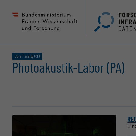
Zum
Zur
Seiteninhalt
Hauptnavigation
(
(
Accesskey
Accesskey
1)
2)
Core Facility (CF)
Photoakustik-Labor (PA)
REC
Lin