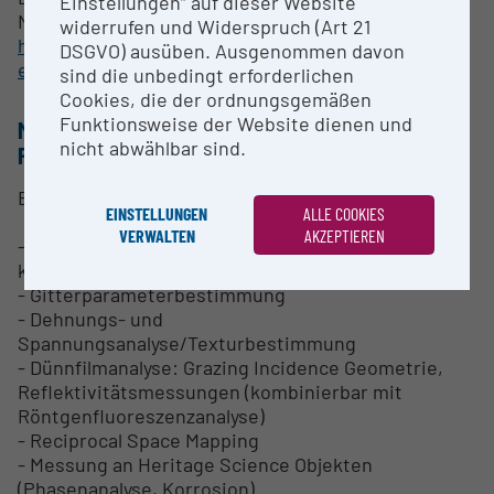
Einstellungen“ auf dieser Website
Nutzungsbedingungen/Messanfragen:
widerrufen und Widerspruch (Art 21
https://www.tuwien.at/forschung/facilities/xrc/ang
DSGVO) ausüben. Ausgenommen davon
ebot-anfragen
sind die unbedingt erforderlichen
Cookies, die der ordnungsgemäßen
Funktionsweise der Website dienen und
METHODEN & EXPERTISE ZUR
nicht abwählbar sind.
FORSCHUNGSINFRASTRUKTUR
Einsatzbereiche:
EINSTELLUNGEN
ALLE COOKIES
VERWALTEN
AKZEPTIEREN
- kristallographische Phasenbestimmung an
kristallinen Festkörpern (qualitativ/quantitativ)
- Gitterparameterbestimmung
- Dehnungs- und
Spannungsanalyse/Texturbestimmung
- Dünnfilmanalyse: Grazing Incidence Geometrie,
Reflektivitätsmessungen (kombinierbar mit
Röntgenfluoreszenzanalyse)
- Reciprocal Space Mapping
- Messung an Heritage Science Objekten
(Phasenanalyse, Korrosion)