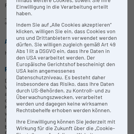
Probenumgebung:
Einwilligung in die Verarbeitung erteilt
haben.
- Ultrahochdruckkammer bis 100 bar Gasdruck, 900
Indem Sie auf „Alle Cookies akzeptieren“
°C
klicken, willigen Sie ein, dass Cookies von
uns und Drittanbietern verwendet werden
ANSPRECHPERSON
dürfen. Sie willigen zugleich gemäß Art 49
Abs 1 lit a DSGVO ein, dass Ihre Daten in
Hradil Klaudia
den USA verarbeitet werden. Der
Europäische Gerichtshof bescheinigt den
RESEARCH SERVICES
USA kein angemessenes
Datenschutzniveau. Es besteht daher
Das Röntgenzentrum der Technischen Universität
insbesondere das Risiko, dass Ihre Daten
Wien bietet die Durchführung von Strukturanalysen
durch US-Behörden, zu Kontroll- und zu
an. Der Service wird vorzugsweise für Angehörige
Überwachungszwecken, verarbeitet
der TU Wien angeboten. Im Rahmen von
werden und dagegen keine wirksamen
Kooperationen innerhalb von Forschungsprojekten
Rechtsbehelfe erhoben werden können.
werden auch Messungen/Auswertungen für
Institutionen außerhalb der TU Wien angeboten. In
Ihre Einwilligung können Sie jederzeit mit
beschränktem Umfang können auch Aufträge von
Wirkung für die Zukunft über die „Cookie-
Dritten angenommen werden.