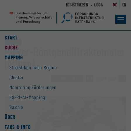
Zum
Zur
REGISTRIEREN
LOGIN
DE
EN
Seiteninhalt
Hauptnavigation
(
(
Accesskey
Accesskey
Toggl
navig
1)
2)
START
Großgerät
SUCHE
Pulver-Röntgendiffraktometer
MAPPING
(Arwen)
Statistiken nach Region
Cluster
ZUR ÜBERSICHT
»
1066 / 2928
»
Monitoring Förderungen
ESFRI-AT-Mapping
Galerie
ÜBER
FAQS & INFO