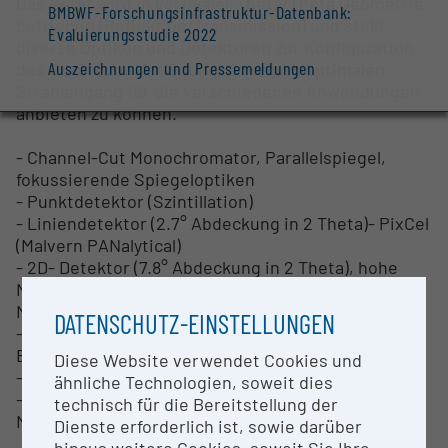
Das Gerät wird in vertikaler Theta/Theta Geometrie
BMBWF-Forschungsinfrastruktur-Datenbank:
betrieben (Reflektion/Transmission) und stellt
Evaluierungsstudie 2022
diverse Optiken und Detektoren zur Konfiguration
Auszeichnungen und Pressemeldungen
des Geräts zur Verfügung, um einen optimalen
Strahlengang für die verschiedenen Anwendungen
anbieten zu können.
- Channel-Cut Monochromator, Parallelspiegel,
fokussierende Spiegeloptiken
- Punktdetektor (Szintillation)
- Liniendetektor (2.7° Abdeckung in 2 Theta)- PixCel
(Malvern PANalytical)
- 2D- Detektor (7.8° Abdeckung in 2 Theta), hohe
Nachweiswahrscheinlichkeit für E > 17 keV (GaliPix,
Malvern PANalytical)
DATENSCHUTZ-EINSTELLUNGEN
- diverse Probentische (xyz- Translationstisch,
Eulerwiege)
Diese Website verwendet Cookies und
- Probenwechsler (bis 45 Proben einbaubar)
ähnliche Technologien, soweit dies
- Kollimatoren zur Strahlreduzierung >= 100
technisch für die Bereitstellung der
Mikrometer
Dienste erforderlich ist, sowie darüber
hinaus weitere Cookies, soweit Sie Ihre