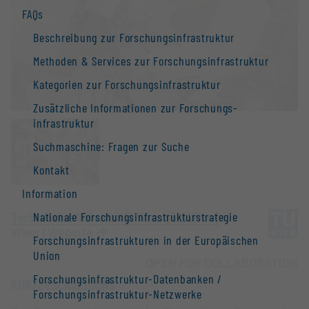
FAQs
Beschreibung zur Forschungs­infrastruktur
Methoden & Services zur Forschungs­infrastruktur
Kategorien zur Forschungs­infrastruktur
Zusätzliche Informationen zur Forschungs­
infrastruktur
Suchmaschine: Fragen zur Suche
Kontakt
Information
Technische Universität Wien (TU Wien)
Nationale Forschungs­infrastruktur­strategie
Wien |
Website
Forschungs­infrastrukturen in der Europäischen
Union
OPEN FOR COLLABORATION
Forschungs­infrastruktur-Datenbanken /
KURZBESCHREIBUNG
Forschungs­infrastruktur-Netzwerke