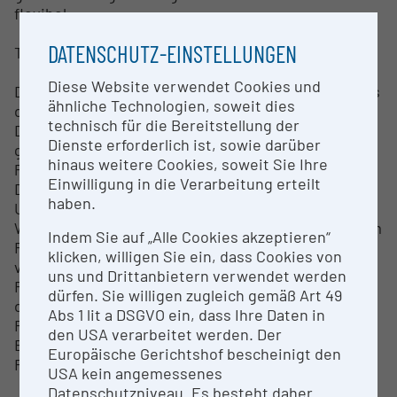
flexibel.
DATENSCHUTZ-EINSTELLUNGEN
Teil der mobilen Forschungsinfrastruktur des DCNA
Diese Website verwendet Cookies und
Der Anhänger ist Teil des mobilen Forschungslabors
ähnliche Technologien, soweit dies
des Disaster Competence Network Austria (DCNA).
technisch für die Bereitstellung der
Dieses wurde im Rahmen des vom BMBWF
Dienste erforderlich ist, sowie darüber
geförderten Hochschulraum-Strukturmittel (HRSM)
hinaus weitere Cookies, soweit Sie Ihre
Projekts angeschafft und gemeinsam mit den
Einwilligung in die Verarbeitung erteilt
DCNA-Gründungsuniversitäten (Technische
haben.
Universität Graz und Universität für Bodenkultur
Wien) erarbeitet. Sie soll vor allem die Forschung im
Indem Sie auf „Alle Cookies akzeptieren“
Feld (also etwa direkt am Katastrophenort)
klicken, willigen Sie ein, dass Cookies von
vorantreiben. Das Mess- und Analyselabor steht
uns und Drittanbietern verwendet werden
Forschenden zur Verfügung und ermöglicht es
dürfen. Sie willigen zugleich gemäß Art 49
diesen, ihre Expertise im Katastrophenfall bzw. in
Abs 1 lit a DSGVO ein, dass Ihre Daten in
Risikogebieten orts- und zeitnahe bereitzustellen.
den USA verarbeitet werden. Der
Einzelne Elemente sind zudem bei Übungen und
Europäische Gerichtshof bescheinigt den
Forschungsprojekten im Einsatz.
USA kein angemessenes
Datenschutzniveau. Es besteht daher