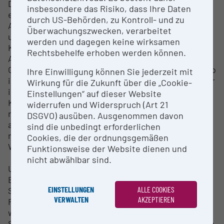
Die mobile Forschungsplattform besteht aktuell aus
insbesondere das Risiko, dass Ihre Daten
einem Laborbus, einem Pick-up sowie einem
durch US-Behörden, zu Kontroll- und zu
Anhänger zum Transport notwendiger Ausstattung
Überwachungszwecken, verarbeitet
und Technik. Dies umfasst Informations- und
werden und dagegen keine wirksamen
Kommunikationsmodule, Labor- und
Rechtsbehelfe erhoben werden können.
Analysearbeitsplätze sowie alles an technischer
Grundausstattung, was für einen effizienten Betrieb
Ihre Einwilligung können Sie jederzeit mit
im Feld notwendig ist. Teil der mobilen Infrastruktur
Wirkung für die Zukunft über die „Cookie-
ist einerseits ein bodengebundener Roboter mit
Einstellungen“ auf dieser Website
Kameras und Brandsensoren, der selbstständig
widerrufen und Widerspruch (Art 21
navigieren kann (Robotikplattform „Husky“),
DSGVO) ausüben. Ausgenommen davon
andererseits auch ein unbemanntes Luftfahrzeug
sind die unbedingt erforderlichen
mit Laserscanner sowie regulärer und
Cookies, die der ordnungsgemäßen
Wärmebildkamera (Drohne „Matador“).
Funktionsweise der Website dienen und
nicht abwählbar sind.
Um einen Einsatz auch unter schwierigen
Bedingungen zu gewährleisten, ist eine autarke
EINSTELLUNGEN
ALLE COOKIES
Stromversorgung gewährleistet. Das mobile
VERWALTEN
AKZEPTIEREN
Forschungslabor kann unter anderem eingesetzt
werden, um Hangrutschungen rund um
Siedlungsgebiete zu überwachen oder um Gefahren