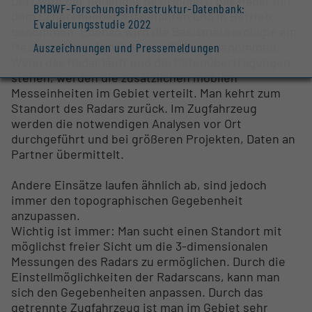
Dort wird der Anhänger positioniert, das Radar mit
BMBWF-Forschungsinfrastruktur-Datenbank:
dem Scherenheber ausgefahren und in Betrieb
Evaluierungsstudie 2022
genommen. Ebenso wird die Basismeteorologie am
Messmast des Anhängers in Betrieb genommen.
Auszeichnungen und Pressemeldungen
Wenn das Radar läuft und die Datenübertragungen
stehen, werden die zusätzlichen mobilen
Messeinheiten im Gebiet verteilt. Man kehrt zum
Standort des Radars zurück. Im Zugfahrzeug
werden die notwendigen Analysen vor Ort
durchgeführt und bei größeren Projekten, Daten an
Partner übermittelt.
Andere Einsätze laufen ähnlich ab, sind jedoch
immer den topographischen Gegebenheit
anzupassen.
Wichtig ist immer: Man sucht einen Standort mit
möglichst freier Sicht um die 3-dimensionalen
Messungen des Radars zu ermöglichen. Durch die
Einstellmöglichkeiten der Radarscans, kann man
sich den Gegebenheiten anpassen. Durch das
getrennte Zugfahrzeug ist man im Gebiet sehr