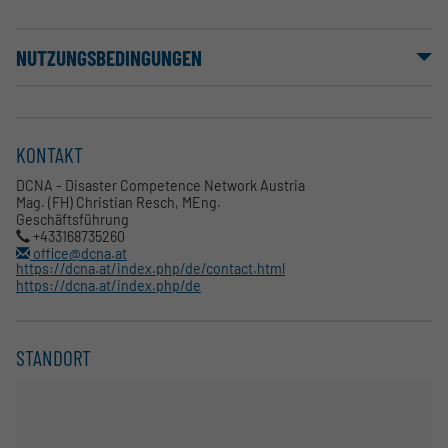
NUTZUNGSBEDINGUNGEN
KONTAKT
DCNA - Disaster Competence Network Austria
Mag. (FH) Christian Resch, MEng.
Geschäftsführung
+433168735260
office@dcna.at
https://dcna.at/index.php/de/contact.html
https://dcna.at/index.php/de
STANDORT