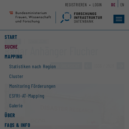
Zum
Zur
REGISTRIEREN
LOGIN
DE
EN
Seiteninhalt
Hauptnavigation
(
(
Accesskey
Accesskey
Toggl
navig
1)
2)
START
Großgerät
Cluster „DCNA“
SUCHE
Radar Anhänger Flucher
MAPPING
ZUR ÜBERSICHT
»
1338 / 2928
»
Statistiken nach Region
Cluster
Monitoring Förderungen
ESFRI-AT-Mapping
Galerie
ÜBER
FAQS & INFO