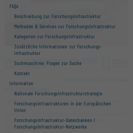
FAQs
Beschreibung zur Forschungs­infrastruktur
Methoden & Services zur Forschungs­infrastruktur
Kategorien zur Forschungs­infrastruktur
Zusätzliche Informationen zur Forschungs­
infrastruktur
Universität für Bodenkultur Wien (BOKU)
Suchmaschine: Fragen zur Suche
Wien |
Website
Kontakt
OPEN FOR COLLABORATION
Information
KURZBESCHREIBUNG
Nationale Forschungs­infrastruktur­strategie
Anhänger zum Transport des mobilen Wetterradars
Forschungs­infrastrukturen in der Europäischen
Union
Man begibt sich ins Untersuchungsgebiet und sucht
Forschungs­infrastruktur-Datenbanken /
einen Standort, der einen möglichst freien
Forschungs­infrastruktur-Netzwerke
Überblick ermöglicht.