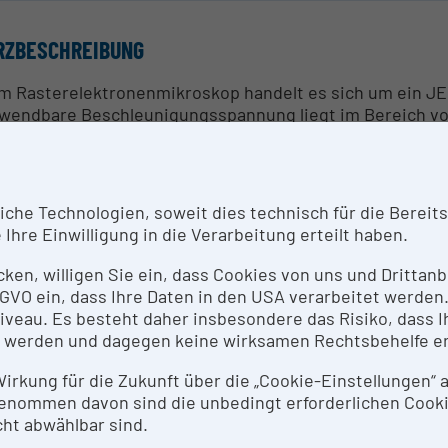
RZBESCHREIBUNG
m Rasterelektronenmikroskop handelt es sich um ein J
wendbare Beschleunigungsspannung liegt im Bereich von
.000-fach. Das integrierte EDX-System ermöglicht die L
litative / quantitative Probenanalyse.
 maximale Probengröße besitzt einen Durchmesser von 
he Technologien, soweit dies technisch für die Bereitste
 Objekttisches sind motorisiert und ermöglichen eine Ki
Ihre Einwilligung in die Verarbeitung erteilt haben.
lichkeit zur Probenanalyse im Niedervakuumbereich (10 –
hode verwendet. Das Gerät zeichnet sich durch seine Vie
icken, willigen Sie ein, dass Cookies von uns und Dritta
öglicht die Analyse von verschiedensten Materialien. An
 DSGVO ein, dass Ihre Daten in den USA verarbeitet werde
 Polymerstrukturen in Filtrationsmembranen, der Analys
eau. Es besteht daher insbesondere das Risiko, dass Ih
mbestimmung von Kohle- bzw. Aktivkohlepartikeln. Durch
 werden und dagegen keine wirksamen Rechtsbehelfe e
benbeschichtung und dem verfügbaren Niedervakuumbe
ktrisch nicht leitfähige Materialien (wie bspw. Kunststoff
 Wirkung für die Zukunft über die „Cookie-Einstellungen“
enommen davon sind die unbedingt erforderlichen Cook
ht abwählbar sind.
SPRECHPERSON