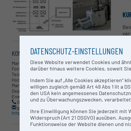
KU
Bei
ver
300
qua
DATENSCHUTZ-EINSTELLUNGEN
KONTAKT
Die
Diese Website verwendet Cookies und ähnlic
Martin Spruck ist Schwerpunktleiter des
des
darüber hinaus weitere Cookies, soweit Sie 
Forschungsschwerpunktes "Energy & Process
Mög
Technologies" am MCI - Die Unternehmerische
Kat
Indem Sie auf „Alle Cookies akzeptieren“ kl
Hochschule®.
erm
Martin Spruck
willigen zugleich gemäß Art 49 Abs 1 lit a
von
Department Umwelt-, Verfahrens- und
den USA kein angemessenes Datenschutzniv
Energietechnik
For
und zu Überwachungszwecken, verarbeitet
051220703236
Pro
energyandprocess@mci.edu
ele
Ihre Einwilligung können Sie jederzeit mit
https://www.mci.edu
Widerspruch (Art 21 DSGVO) ausüben. Ausg
Funktionsweise der Website dienen und nic
AN