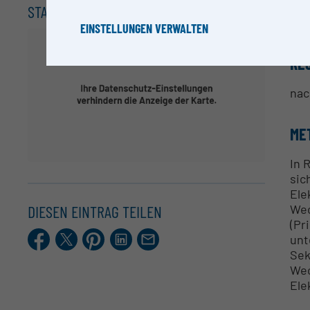
STANDORT
Mar
EINSTELLUNGEN VERWALTEN
RE
nac
ME
In 
sic
Ele
Wec
DIESEN EINTRAG TEILEN
(Pr
Facebook
X.com
Pinterest
LinkedIn
E-
unt
Mail
Sek
Wec
Ele