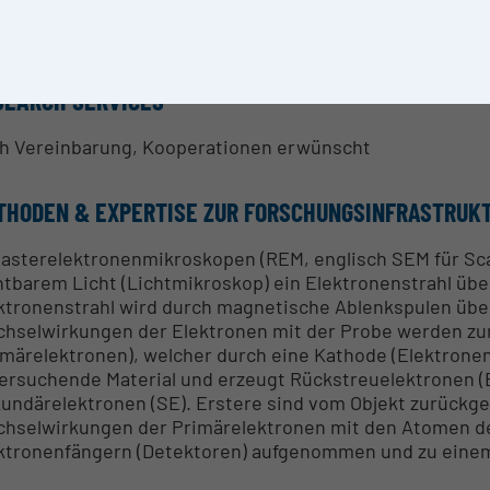
tin Spruck
SEARCH SERVICES
h Vereinbarung, Kooperationen erwünscht
THODEN & EXPERTISE ZUR FORSCHUNGSINFRASTRUK
Rasterelektronenmikroskopen (REM, englisch SEM für Sca
htbarem Licht (Lichtmikroskop) ein Elektronenstrahl übe
ktronenstrahl wird durch magnetische Ablenkspulen über
hselwirkungen der Elektronen mit der Probe werden zur
imärelektronen), welcher durch eine Kathode (Elektronenqu
ersuchende Material und erzeugt Rückstreuelektronen (
undärelektronen (SE). Erstere sind vom Objekt zurückg
hselwirkungen der Primärelektronen mit den Atomen de
ktronenfängern (Detektoren) aufgenommen und zu einem 