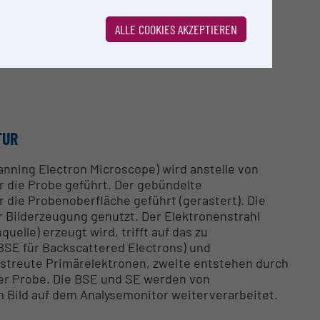
ALLE COOKIES AKZEPTIEREN
TUR
nning Electron Microscope) wird anstelle von
r die Probe geführt. Der gebündelte
 die Probenoberfläche geführt (gerastert). Die
 Bilderzeugung genutzt. Der Elektronenstrahl
elle) erzeugt wird, trifft auf das zu
BSE für Backscattered Electrons) und
estreute Primärelektronen, zweite entstehen durch
r Probe. Die BSE und SE werden von
Bild auf dem Analysemonitor weiterverarbeitet.