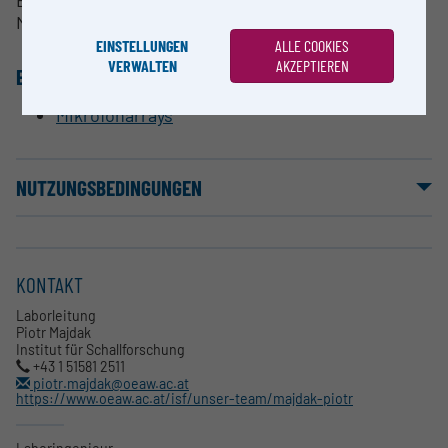
Messungen und psychoakustischer Experimente.
EINSTELLUNGEN
ALLE COOKIES
VERWALTEN
AKZEPTIEREN
EQUIPMENT
Mikrofonarrays
NUTZUNGSBEDINGUNGEN
KONTAKT
Laborleitung
Piotr Majdak
Institut für Schallforschung
+43 1 51581 2511
piotr.majdak@oeaw.ac.at
https://www.oeaw.ac.at/isf/unser-team/majdak-piotr