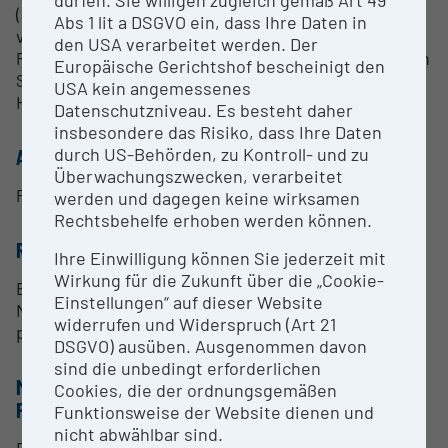
dürfen. Sie willigen zugleich gemäß Art 49
(HRTFs) aufgebaut. Weitere Geräte zur Darstellung
Abs 1 lit a DSGVO ein, dass Ihre Daten in
virtueller Umgebungen (über eine Videobrille und
den USA verarbeitet werden. Der
Positionserfassungssensoren) sowie Erfassung von
Europäische Gerichtshof bescheinigt den
Schallquellenlokalisation und Messung akustischer
USA kein angemessenes
Holographie sind ebenfalls vorhanden.
Datenschutzniveau. Es besteht daher
insbesondere das Risiko, dass Ihre Daten
durch US-Behörden, zu Kontroll- und zu
ANSPRECHPERSON
Überwachungszwecken, verarbeitet
Piotr Majdak
werden und dagegen keine wirksamen
Rechtsbehelfe erhoben werden können.
RESEARCH SERVICES
Ihre Einwilligung können Sie jederzeit mit
Wirkung für die Zukunft über die „Cookie-
Entwicklung sowie Durchführung akustischer
Einstellungen“ auf dieser Website
Messungen (wie HRTF Messungen) und
widerrufen und Widerspruch (Art 21
psychoakustischer Experimente.
DSGVO) ausüben. Ausgenommen davon
sind die unbedingt erforderlichen
METHODEN & EXPERTISE ZUR
Cookies, die der ordnungsgemäßen
FORSCHUNGSINFRASTRUKTUR
Funktionsweise der Website dienen und
nicht abwählbar sind.
Entwicklung sowie Durchführung akustischer