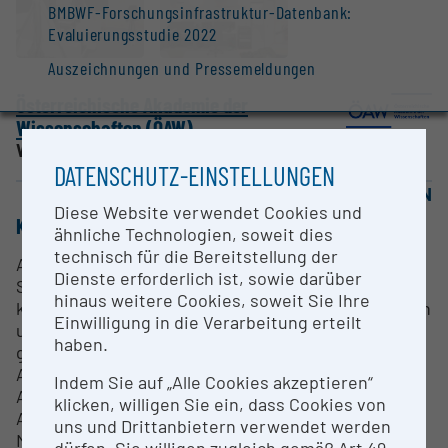
BMBWF-Forschungsinfrastruktur-Datenbank:
Evaluierungsstudie 2022
Auszeichnungen und Pressemeldungen
Österreichische Akademie der
Wissenschaften (ÖAW)
Wien |
Website
DATENSCHUTZ-EINSTELLUNGEN
OPEN FOR COLLABORATION
Diese Website verwendet Cookies und
KURZBESCHREIBUNG
ähnliche Technologien, soweit dies
technisch für die Bereitstellung der
Akustisch reflexionsarme doppelwandige
Dienste erforderlich ist, sowie darüber
Schallkammer. Mit der Größe von 6,3 x 5,5 x 3,4 m,
hinaus weitere Cookies, soweit Sie Ihre
kann die Kammer für diverse akustische Messungen
Einwilligung in die Verarbeitung erteilt
und Aufnahmen in reflexionsarmer Umgebung
haben.
genutzt werden. Die Kammer ist ausgestattet mit
Audio/Video-Überwachung, 24 bidirektionalen
Indem Sie auf „Alle Cookies akzeptieren“
Audiokanälen für Multikanalwiedergabe und
klicken, willigen Sie ein, dass Cookies von
Aufnahme. Standardmäßig ist die Anlage zur
uns und Drittanbietern verwendet werden
Messung der head-related transfer functions