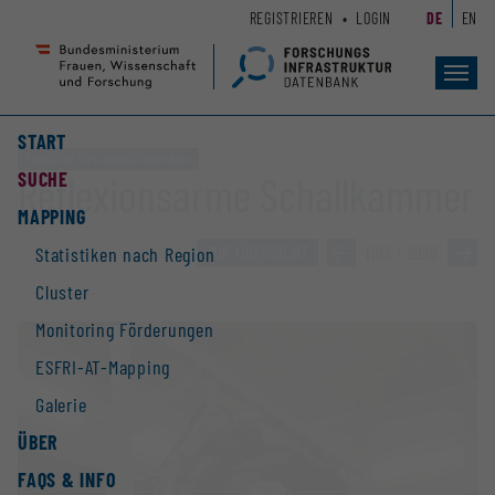
Zum
Zur
REGISTRIEREN
LOGIN
DE
EN
Seiteninhalt
Hauptnavigation
(
(
Accesskey
Accesskey
Toggl
navig
1)
2)
START
Räumliche Forschungsinfrastruktur
SUCHE
Reflexionsarme Schallkammer
MAPPING
ZUR ÜBERSICHT
»
1193 / 2928
»
Statistiken nach Region
Cluster
Monitoring Förderungen
ESFRI-AT-Mapping
Galerie
ÜBER
FAQS & INFO