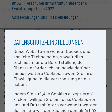
OPEN FOR COLLABORATION
BMBWF-Forschungsinfrastruktur-Datenbank:
Evaluierungsstudie 2022
KURZBESCHREIBUNG
Auszeichnungen und Pressemeldungen
Die Schütte 5-Achsen-CNC-Schleifmaschine 325
linear wurde für die programmgesteuerte
Herstellung von Werkzeugen und Produktionsteilen
durch Schleifoperationen entwickelt. Sie dient zum
DATENSCHUTZ-EINSTELLUNGEN
Schleifen von Werkzeugen und Produktionsteilen
mit Schleifkörpern aus gebundenem Schleifmittel
Diese Website verwendet Cookies und
und Schleifkörpern mit superharten Schleifstoffen.
ähnliche Technologien, soweit dies
Sie erlaubt die Bearbeitung metallischer Werkstoffe
technisch für die Bereitstellung der
inklusive ihrer Legierungen sowie das Polieren.
Dienste erforderlich ist, sowie darüber
hinaus weitere Cookies, soweit Sie Ihre
Die Schütte Schleifmaschine 325 linear zeichnet
Einwilligung in die Verarbeitung erteilt
sich durch Leistungsstärke, höchste Genauigkeit
haben.
und Dynamik, Kompaktheit, Anwenderfreundlichkeit
und Robustheit aus. Die Flexibilität ihrer
Indem Sie auf „Alle Cookies akzeptieren“
Einsatzmöglichkeiten wird durch zahlreiche,
klicken, willigen Sie ein, dass Cookies von
optional erhältliche Einrichtungen noch erhöht.
uns und Drittanbietern verwendet werden
dürfen. Sie willigen zugleich gemäß Art 49