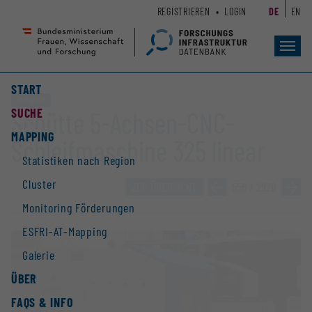
Zum
Zur
REGISTRIEREN
LOGIN
DE
EN
Seiteninhalt
Hauptnavigation
(
(
Accesskey
Accesskey
Toggl
navig
1)
2)
START
Großgerät
SUCHE
Schütte 5-Achsen-CNC-
MAPPING
Schleifmaschine 325 linear
Statistiken nach Region
Cluster
ZUR ÜBERSICHT
»
556 / 2928
»
Monitoring Förderungen
ESFRI-AT-Mapping
Galerie
ÜBER
FAQS & INFO