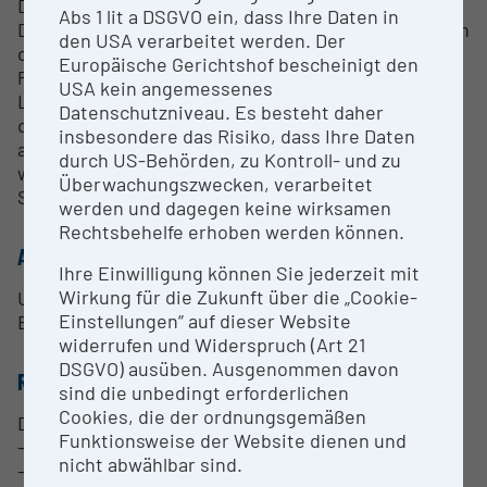
Die 325 linear ist in allen fünf CNC-Achsen mit
Abs 1 lit a DSGVO ein, dass Ihre Daten in
Direktantrieben ausgestattet und eignet sich neben
den USA verarbeitet werden. Der
dem normalen Werkzeugschleifen auch für das
Europäische Gerichtshof bescheinigt den
Pendelhubschleifen. Mit dem Einsatz der
USA kein angemessenes
Linearmotortechnik erreicht die Maschine auch in
Datenschutzniveau. Es besteht daher
den Linearachsen eine extrem gute Dynamik und
insbesondere das Risiko, dass Ihre Daten
ausgesprochen hohe Geschwindigkeiten. Damit
durch US-Behörden, zu Kontroll- und zu
wird auch ein mehrachsiges, zeilenförmiges CNC-
Überwachungszwecken, verarbeitet
Schleifen hoch produktiv.
werden und dagegen keine wirksamen
Rechtsbehelfe erhoben werden können.
ANSPRECHPERSON
Ihre Einwilligung können Sie jederzeit mit
Wirkung für die Zukunft über die „Cookie-
Univ.Prof. Dipl.-Ing. Dr.techn. habil. Friedrich
Einstellungen“ auf dieser Website
Bleicher
widerrufen und Widerspruch (Art 21
DSGVO) ausüben. Ausgenommen davon
RESEARCH SERVICES
sind die unbedingt erforderlichen
Cookies, die der ordnungsgemäßen
Die Leistungen umfassen:
Funktionsweise der Website dienen und
- Bearbeitungsversuche und Prototypenfertigung
nicht abwählbar sind.
- Werkzeug- und Prozessbewertung