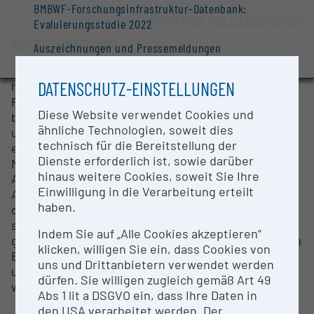
BMBWF-Forschungsinfrastruktur-Datenbank:
OPEN FOR COLLABORATION
Evaluierungsstudie 2022
KURZBESCHREIBUNG
Auszeichnungen und Pressemeldungen
Das Zentrum am Berg ermöglicht Forschung auf
DATENSCHUTZ-EINSTELLUNGEN
höchstem Niveau in Bezug auf alle
Problemstellungen den Tunnelbau betreffend wie
Diese Website verwendet Cookies und
beispielsweise die Weiterentwicklung bestehender
ähnliche Technologien, soweit dies
und Generierung neuer Vortriebstechniken. Es
technisch für die Bereitstellung der
ermöglicht den Einsatz und die Erprobung neuer
Dienste erforderlich ist, sowie darüber
Materialien und Ausstattungsvarianten sowie die
hinaus weitere Cookies, soweit Sie Ihre
Anwendung alternativer Tunnellüftungssysteme.
Einwilligung in die Verarbeitung erteilt
Auch für die gesamte Sicherheitstechnik, inklusive
haben.
der im Tunnel integrierten Löschsysteme, ergeben
sich völlig neue Perspektiven. Im Zuge eines
Indem Sie auf „Alle Cookies akzeptieren“
großangelegten EU-Projektes sollen im Zentrum am
klicken, willigen Sie ein, dass Cookies von
Berg (ZaB) aber auch Möglichkeiten für
uns und Drittanbietern verwendet werden
unterirdische Energiespeicherung ausgelotet
dürfen. Sie willigen zugleich gemäß Art 49
werden.
Abs 1 lit a DSGVO ein, dass Ihre Daten in
den USA verarbeitet werden. Der