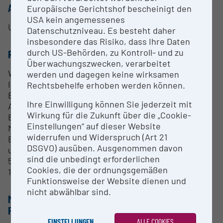
ANSPRECHPERSON
Europäische Gerichtshof bescheinigt den
USA kein angemessenes
Univ. Prof. Dipl.-Ing. Dr. Robert Galler
Datenschutzniveau. Es besteht daher
insbesondere das Risiko, dass Ihre Daten
durch US-Behörden, zu Kontroll- und zu
RESEARCH SERVICES
Überwachungszwecken, verarbeitet
Wir bieten mit dem ZaB eine Untertage-
werden und dagegen keine wirksamen
Infrastruktur im Vollmaßstab inkl.
Rechtsbehelfe erhoben werden können.
Bewetterungstechnik und weiterer gängiger
Ihre Einwilligung können Sie jederzeit mit
Ausrüstungselemente von Straßen- und
Wirkung für die Zukunft über die „Cookie-
Eisenbahntunnelbauwerken mit mehreren hundert
Einstellungen“ auf dieser Website
Metern Länge für Forschungs- und
widerrufen und Widerspruch (Art 21
Entwicklungsprojekte, die Obertage nur schwer
DSGVO) ausüben. Ausgenommen davon
umgesetzt werden könnten. Das ZaB ist über ein
sind die unbedingt erforderlichen
5G-Netz angebunden; in Summe stehen am ZaB
Cookies, die der ordnungsgemäßen
1,65MW zur Verfügung.
Funktionsweise der Website dienen und
nicht abwählbar sind.
METHODEN & EXPERTISE ZUR
FORSCHUNGSINFRASTRUKTUR
EINSTELLUNGEN
ALLE COOKIES