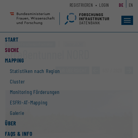
Zum
Zur
REGISTRIEREN
LOGIN
DE
EN
Seiteninhalt
Hauptnavigation
(
(
Accesskey
Accesskey
Toggl
navig
1)
2)
START
Räumliche Forschungsinfrastruktur
Cluster „DCNA“
SUCHE
Straßentunnel NORD
MAPPING
ZUR ÜBERSICHT
»
837 / 2928
»
Statistiken nach Region
Cluster
Monitoring Förderungen
ESFRI-AT-Mapping
Galerie
ÜBER
FAQS & INFO