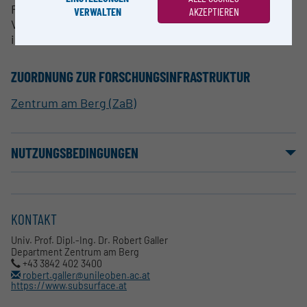
Forschungs- und Entwicklungseinrichtung für
VERWALTEN
AKZEPTIEREN
Versuchsdurchführungen Untertage und Obertage
im M 1:1
ZUORDNUNG ZUR FORSCHUNGSINFRASTRUKTUR
Zentrum am Berg (ZaB)
NUTZUNGSBEDINGUNGEN
KONTAKT
Univ. Prof. Dipl.-Ing. Dr. Robert Galler
Department Zentrum am Berg
+43 3842 402 3400
robert.galler@unileoben.ac.at
https://www.subsurface.at