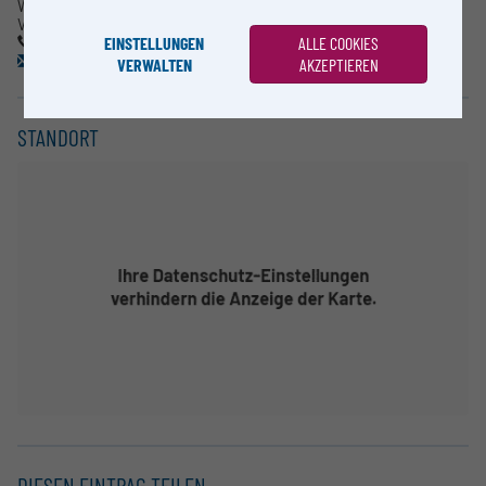
Wolfgang Neubauer
Vienna Institute for Archaeological Science
EINSTELLUNGEN
ALLE COOKIES
T: +43-1-4277-403 04
wolfgang.neubauer@univie.ac.at
VERWALTEN
AKZEPTIEREN
STANDORT
DIESEN EINTRAG TEILEN