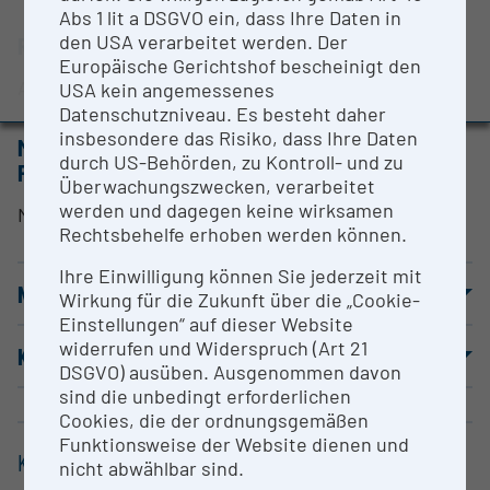
BMBWF-Forschungsinfrastruktur-Datenbank:
Abs 1 lit a DSGVO ein, dass Ihre Daten in
Evaluierungsstudie 2022
den USA verarbeitet werden. Der
RESEARCH SERVICES
Europäische Gerichtshof bescheinigt den
Auszeichnungen und Pressemeldungen
Auftragsmessungen
USA kein angemessenes
Datenschutzniveau. Es besteht daher
insbesondere das Risiko, dass Ihre Daten
METHODEN & EXPERTISE ZUR
durch US-Behörden, zu Kontroll- und zu
FORSCHUNGSINFRASTRUKTUR
Überwachungszwecken, verarbeitet
werden und dagegen keine wirksamen
Monitoring stratigraphischer Grabungen
Rechtsbehelfe erhoben werden können.
Ihre Einwilligung können Sie jederzeit mit
NUTZUNGSBEDINGUNGEN
Wirkung für die Zukunft über die „Cookie-
Einstellungen“ auf dieser Website
widerrufen und Widerspruch (Art 21
KOOPERATIONSPARTNER
DSGVO) ausüben. Ausgenommen davon
sind die unbedingt erforderlichen
Cookies, die der ordnungsgemäßen
Funktionsweise der Website dienen und
KONTAKT
nicht abwählbar sind.