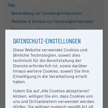
FAQs
Beschreibung zur Forschungs­infrastruktur
Methoden & Services zur Forschungs­infrastruktur
Kategorien zur Forschungs­infrastruktur
Zusätzliche Informationen zur Forschungs­
DATENSCHUTZ-EINSTELLUNGEN
infrastruktur
Universität Wien
Diese Website verwendet Cookies und
Suchmaschine: Fragen zur Suche
ähnliche Technologien, soweit dies
Wien |
Website
Kontakt
technisch für die Bereitstellung der
Dienste erforderlich ist, sowie darüber
OPEN FOR COLLABORATION
Information
hinaus weitere Cookies, soweit Sie Ihre
KURZBESCHREIBUNG
Nationale Forschungs­infrastruktur­strategie
Einwilligung in die Verarbeitung erteilt
haben.
Terrestrischer 3D Laser Scanner
Forschungs­infrastrukturen in der Europäischen
Union
Indem Sie auf „Alle Cookies akzeptieren“
ANSPRECHPERSON
klicken, willigen Sie ein, dass Cookies von
Forschungs­infrastruktur-Datenbanken /
uns und Drittanbietern verwendet werden
Forschungs­infrastruktur-Netzwerke
Wolfgang Neubauer
dürfen. Sie willigen zugleich gemäß Art 49