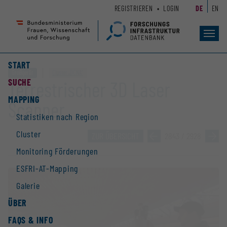
Zum
Zur
REGISTRIEREN
LOGIN
DE
EN
Seiteninhalt
Hauptnavigation
(
(
Accesskey
Accesskey
Toggl
navig
1)
2)
START
Großgerät
Cluster „DCNA“
SUCHE
Terrestrischer 3D Laser
MAPPING
Scanner
Statistiken nach Region
Cluster
ZUR ÜBERSICHT
»
2843 / 2928
»
Monitoring Förderungen
ESFRI-AT-Mapping
Galerie
ÜBER
FAQS & INFO