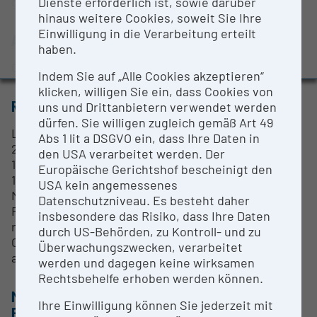
growth
Dienste erforderlich ist, sowie darüber
BMBWF-Forschungsinfrastruktur-Datenbank:
hinaus weitere Cookies, soweit Sie Ihre
Evaluierungsstudie 2022
Einwilligung in die Verarbeitung erteilt
ANSPRECHPERSON
Auszeichnungen und Pressemeldungen
haben.
Gabriel Krens
Indem Sie auf „Alle Cookies akzeptieren“
klicken, willigen Sie ein, dass Cookies von
RESEARCH SERVICES
uns und Drittanbietern verwendet werden
dürfen. Sie willigen zugleich gemäß Art 49
Laser lines: 405, 488, 555, 640 nm
Abs 1 lit a DSGVO ein, dass Ihre Daten in
2 x PMT's for reflected light detection
den USA verarbeitet werden. Der
1x GaAsP detector
Europäische Gerichtshof bescheinigt den
1 x ESIT detection
USA kein angemessenes
Multiple position imaging
Datenschutzniveau. Es besteht daher
Rotation stage to change the angle of a sample in
insbesondere das Risiko, dass Ihre Daten
relation to gravity
durch US-Behörden, zu Kontroll- und zu
Custom-programmed (root-) tracker software to
Überwachungszwecken, verarbeitet
adjust stage position to the sample movement
werden und dagegen keine wirksamen
Rechtsbehelfe erhoben werden können.
METHODEN & EXPERTISE ZUR
Ihre Einwilligung können Sie jederzeit mit
FORSCHUNGSINFRASTRUKTUR