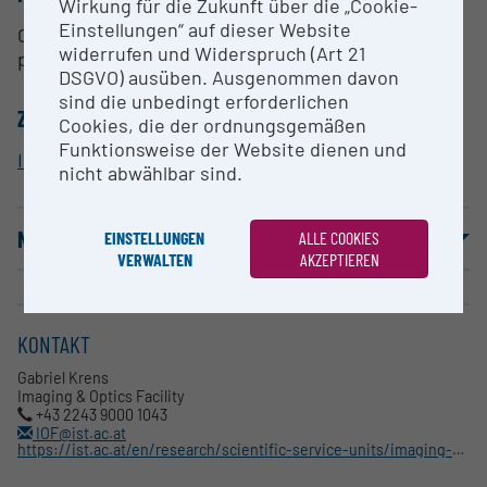
Wirkung für die Zukunft über die „Cookie-
Einstellungen“ auf dieser Website
Confocal microscopy, basic training, sample
widerrufen und Widerspruch (Art 21
preparation consulting
DSGVO) ausüben. Ausgenommen davon
sind die unbedingt erforderlichen
ZUORDNUNG ZUR FORSCHUNGSINFRASTRUKTUR
Cookies, die der ordnungsgemäßen
Funktionsweise der Website dienen und
Imaging Facility
nicht abwählbar sind.
NUTZUNGSBEDINGUNGEN
EINSTELLUNGEN
ALLE COOKIES
VERWALTEN
AKZEPTIEREN
KONTAKT
Gabriel Krens
Imaging & Optics Facility
+43 2243 9000 1043
IOF@ist.ac.at
https://ist.ac.at/en/research/scientific-service-units/imaging-optics-facility/