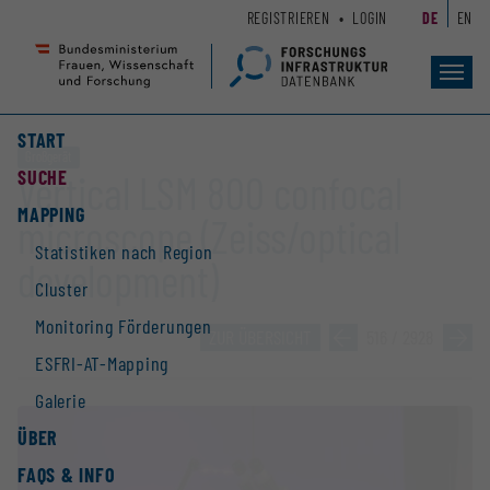
Zum
Zur
REGISTRIEREN
LOGIN
DE
EN
Seiteninhalt
Hauptnavigation
(
(
Accesskey
Accesskey
Toggl
navig
1)
2)
START
Großgerät
SUCHE
Vertical LSM 800 confocal
MAPPING
microscope (Zeiss/optical
Statistiken nach Region
development)
Cluster
Monitoring Förderungen
ZUR ÜBERSICHT
»
516 / 2928
»
ESFRI-AT-Mapping
Galerie
ÜBER
FAQS & INFO