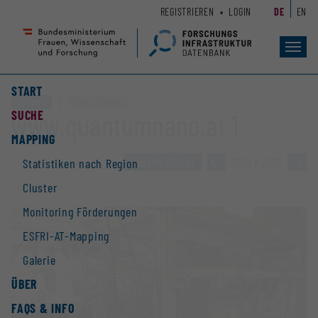
Zum
Zur
REGISTRIEREN
LOGIN
DE
EN
Seiteninhalt
Hauptnavigation
(
(
Accesskey
Accesskey
Toggl
navig
1)
2)
START
Großgerät
Cluster „Quanten“
SUCHE
www.quantumnano.at 1
MAPPING
ZUR ÜBERSICHT
»
2659 / 2928
»
Statistiken nach Region
Cluster
Monitoring Förderungen
ESFRI-AT-Mapping
Galerie
ÜBER
FAQS & INFO