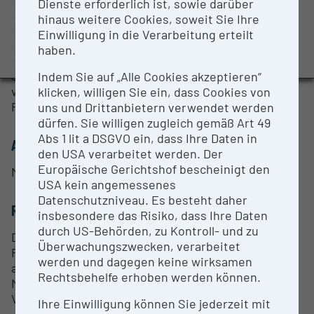
Dienste erforderlich ist, sowie darüber
BMBWF-Forschungsinfrastruktur-Datenbank:
und 200 Hz Reprate bei 6 ns Pulsdauer. Diese Laser
hinaus weitere Cookies, soweit Sie Ihre
Evaluierungsstudie 2022
sind derzeit die zentralen Beugungselemente im
Einwilligung in die Verarbeitung erteilt
OTIMA Materiewelleninterferometer. Sie werden
Auszeichnungen und Pressemeldungen
haben.
dauerhaft dort eingesetzt und können auch wg. der
Justageanforderungen im Experiment nicht einmal
Indem Sie auf „Alle Cookies akzeptieren“
vorübergehend verschoben werden ohne den
klicken, willigen Sie ein, dass Cookies von
Forschungsaufbau zu zerstören.
uns und Drittanbietern verwendet werden
dürfen. Sie willigen zugleich gemäß Art 49
Abs 1 lit a DSGVO ein, dass Ihre Daten in
ANSPRECHPERSON
den USA verarbeitet werden. Der
Europäische Gerichtshof bescheinigt den
Markus Arndt
USA kein angemessenes
Datenschutzniveau. Es besteht daher
RESEARCH SERVICES
insbesondere das Risiko, dass Ihre Daten
durch US-Behörden, zu Kontroll- und zu
Derzeit werden keine Research Services für diese
Überwachungszwecken, verarbeitet
Forschungsinfrastruktur angeboten. Bei Interesse
werden und dagegen keine wirksamen
an einer Kooperation setzen Sie sich bitte mit
Rechtsbehelfe erhoben werden können.
Markus Arndt (
markus.arndt@univie.ac.at
) in
Verbindung.
Ihre Einwilligung können Sie jederzeit mit