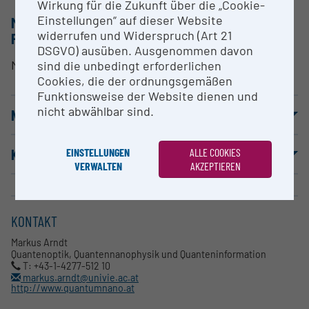
Wirkung für die Zukunft über die „Cookie-
Einstellungen“ auf dieser Website
METHODEN & EXPERTISE ZUR
widerrufen und Widerspruch (Art 21
FORSCHUNGSINFRASTRUKTUR
DSGVO) ausüben. Ausgenommen davon
Materiewellenexperiment OTIMA
sind die unbedingt erforderlichen
Cookies, die der ordnungsgemäßen
Funktionsweise der Website dienen und
nicht abwählbar sind.
NUTZUNGSBEDINGUNGEN
KOOPERATIONSPARTNER
EINSTELLUNGEN
ALLE COOKIES
VERWALTEN
AKZEPTIEREN
KONTAKT
Markus Arndt
Quantenoptik, Quantennanophysik und Quanteninformation
T: +43-1-4277-512 10
markus.arndt@univie.ac.at
http://www.quantumnano.at