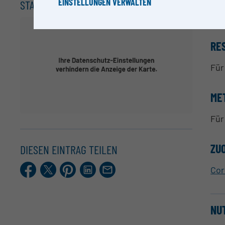
EINSTELLUNGEN VERWALTEN
STANDORT
Dr.
RE
Für
ME
Für
ZU
DIESEN EINTRAG TEILEN
Facebook
X.com
Pinterest
LinkedIn
E-
Cor
Mail
NU