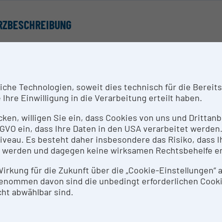
RZBESCHREIBUNG
ermodule LM URGB
ibri 5 RGB-UV LED light source
ter: 90 HE LED
Plan-Neofluar 2,5x/0085
he Technologien, soweit dies technisch für die Bereitste
po 10x/0.45
Ihre Einwilligung in die Verarbeitung erteilt haben.
po 20x/0.8
n Apochromat 63x/1.4 Oil DIC
icken, willigen Sie ein, dass Cookies von uns und Dritta
LCI P Apo 40x/1.2 ImmKorrDIC
 DSGVO ein, dass Ihre Daten in den USA verarbeitet werde
ocam 305 mono R2
eau. Es besteht daher insbesondere das Risiko, dass Ih
nner GaAsP-PMT f/LSM 900
 werden und dagegen keine wirksamen Rechtsbehelfe e
 900 Airyscan 2 Detector 63x
ss Zen Software Package
 Wirkung für die Zukunft über die „Cookie-Einstellungen“
 Module Sample Finder
enommen davon sind die unbedingt erforderlichen Cook
 Module Airyscan
ht abwählbar sind.
SPRECHPERSON