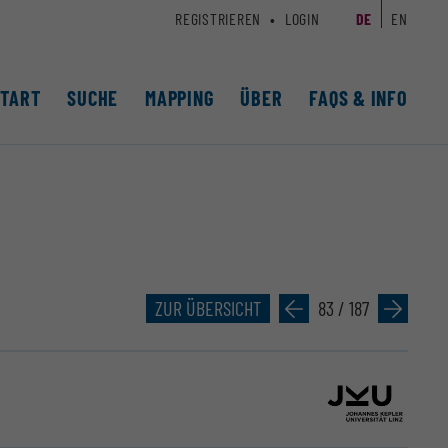
REGISTRIEREN
LOGIN
DE
EN
START
SUCHE
MAPPING
ÜBER
FAQS & INFO
ZUR ÜBERSICHT
»
83 / 187
»