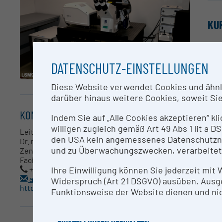
KU
Las
Col
DATENSCHUTZ-EINSTELLUNGEN
Fil
EC 
Diese Website verwendet Cookies und ähnlic
P A
darüber hinaus weitere Cookies, soweit Sie 
P A
Pla
KONTAKT
Indem Sie auf „Alle Cookies akzeptieren“ kl
LD 
willigen zugleich gemäß Art 49 Abs 1 lit a
Leitung Core Facility
Axi
den USA kein angemessenes Datenschutzniv
Dr. rer. nat. Arndt Rohwedder
Sca
und zu Überwachungszwecken, verarbeitet
Zentrum für Medizinische Forschung - Core
LSM
Facility Imaging
Zei
+43 732 2468 3096
Ihre Einwilligung können Sie jederzeit mit
Zen
arndt.rohwedder@jku.at
Widerspruch (Art 21 DSGVO) ausüben. Ausg
Zen
https://www.jku.at/medizinische-fakultaet/forschung/zentrum-fuer-medizinische-forschung/core-facilities/imaging/
Funktionsweise der Website dienen und nic
AN