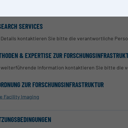
 rer. nat. Arndt Rohwedder
SEARCH SERVICES
 Details kontaktieren Sie bitte die verantwortliche Perso
THODEN & EXPERTISE ZUR FORSCHUNGSINFRASTRUK
 weiterführende Information kontaktieren Sie bitte die 
ORDNUNG ZUR FORSCHUNGSINFRASTRUKTUR
e Facility Imaging
TZUNGSBEDINGUNGEN