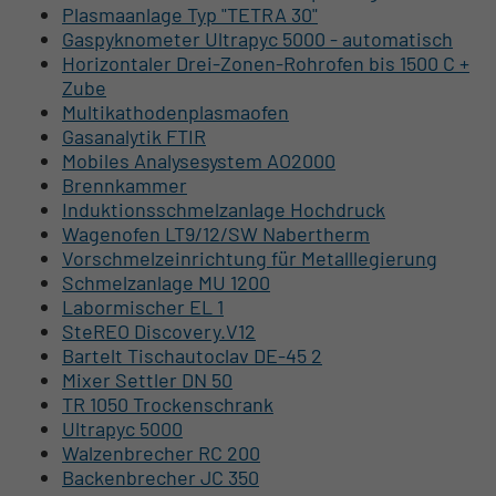
Plasmaanlage Typ "TETRA 30"
Gaspyknometer Ultrapyc 5000 - automatisch
Horizontaler Drei-Zonen-Rohrofen bis 1500 C +
Zube
Multikathodenplasmaofen
Gasanalytik FTIR
Mobiles Analysesystem AO2000
Brennkammer
Induktionsschmelzanlage Hochdruck
Wagenofen LT9/12/SW Nabertherm
Vorschmelzeinrichtung für Metalllegierung
Schmelzanlage MU 1200
Labormischer EL 1
SteREO Discovery.V12
Bartelt Tischautoclav DE-45 2
Mixer Settler DN 50
TR 1050 Trockenschrank
Ultrapyc 5000
Walzenbrecher RC 200
Backenbrecher JC 350