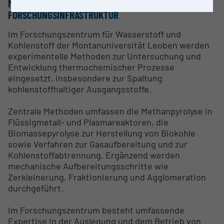
METHODEN & EXPERTISE ZUR
FORSCHUNGSINFRASTRUKTUR
Im Forschungszentrum für Wasserstoff und
Kohlenstoff der Montanuniversität Leoben werden
experimentelle Methoden zur Untersuchung und
Entwicklung thermochemischer Prozesse
eingesetzt, insbesondere zur Spaltung
kohlenstoffhaltiger Ausgangsstoffe.
Zentrale Methoden umfassen die Methanpyrolyse in
Flüssigmetall- und Plasmareaktoren, die
Biomassepyrolyse zur Herstellung von Biokohle
sowie Verfahren zur Gasaufbereitung und zur
Kohlenstoffabtrennung. Ergänzend werden
mechanische Aufbereitungsschritte wie
Zerkleinerung, Fraktionierung und Agglomeration
durchgeführt.
Im Forschungszentrum besteht umfassende
Expertise in der Auslegung und dem Betrieb von