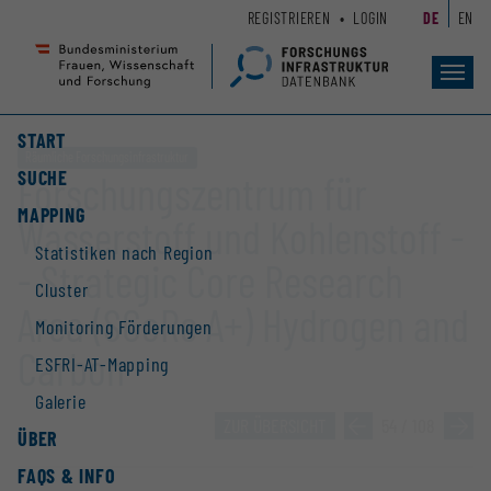
Zum
Zur
REGISTRIEREN
LOGIN
DE
EN
Seiteninhalt
Hauptnavigation
(
(
Accesskey
Accesskey
Toggl
navig
1)
2)
START
Räumliche Forschungsinfrastruktur
SUCHE
Forschungszentrum für
MAPPING
Wasserstoff und Kohlenstoff -
Statistiken nach Region
- Strategic Core Research
Cluster
Area (SCoRe A+) Hydrogen and
Monitoring Förderungen
Carbon
ESFRI-AT-Mapping
Galerie
ZUR ÜBERSICHT
»
54 / 108
»
ÜBER
FAQS & INFO