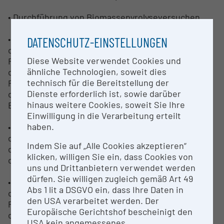
• Durchführung von Biomassepyrolyseversuchen
• Gasaufbereitung und -reinigung:
DATENSCHUTZ-EINSTELLUNGEN
o Heißgasfiltration zur kontinuierlichen
Diese Website verwendet Cookies und
Feststoffabscheidung
ähnliche Technologien, soweit dies
o Membrantrennstufe zur H2-Anreicherung und
technisch für die Bereitstellung der
Produktgasreinigung
Dienste erforderlich ist, sowie darüber
o Nachverbrennungskammer zur sicheren
hinaus weitere Cookies, soweit Sie Ihre
Behandlung restlicher Bestandteile
Einwilligung in die Verarbeitung erteilt
haben.
• Prozessanalytik und Monitoring:
o Online‑Gasanalytik (IR/FTIR, MS)
Indem Sie auf „Alle Cookies akzeptieren“
o Druckmessung, Massen‑ und Energiebilanzen
klicken, willigen Sie ein, dass Cookies von
o Emissions‑ und Sicherheitsmonitoring
uns und Drittanbietern verwendet werden
dürfen. Sie willigen zugleich gemäß Art 49
• Material- und Produktcharakterisierung:
Abs 1 lit a DSGVO ein, dass Ihre Daten in
o Kohlenstoffanalyse: BET‑Oberfläche,
den USA verarbeitet werden. Der
Partikelgrößen, Raman, XRD, SEM/TEM, TGA/DSC
Europäische Gerichtshof bescheinigt den
o Probenaufbereitung, Fraktionierung und
USA kein angemessenes