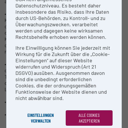
anwendungsnahe Veredlung
Datenschutzniveau. Es besteht daher
insbesondere das Risiko, dass Ihre Daten
• Aufbereitung und Veredlung von
durch US-Behörden, zu Kontroll- und zu
Kohlenstoffmaterialien
Überwachungszwecken, verarbeitet
o Zerkleinerung, Fraktionierung und Klassierung
werden und dagegen keine wirksamen
o Agglomeration und anwendungsnahe
Rechtsbehelfe erhoben werden können.
Konditionierung
o Herstellung und Untersuchung von Biokohle für
Ihre Einwilligung können Sie jederzeit mit
metallurgische Anwendungen
Wirkung für die Zukunft über die „Cookie-
Einstellungen“ auf dieser Website
• Prozessentwicklung und Scale‑up:
widerrufen und Widerspruch (Art 21
o Versuchsplanung (DoE), Reaktionskinetik,
DSGVO) ausüben. Ausgenommen davon
Thermodynamik, Wärme‑/Stofftransport
sind die unbedingt erforderlichen
o Betriebspunkt‑Bestimmung, kontinuierlicher
Cookies, die der ordnungsgemäßen
Langzeitbetrieb
Funktionsweise der Website dienen und
nicht abwählbar sind.
• LCA‑Unterstützung
• Workshops, gemeinsame Pilotkampagnen
EINSTELLUNGEN
ALLE COOKIES
VERWALTEN
AKZEPTIEREN