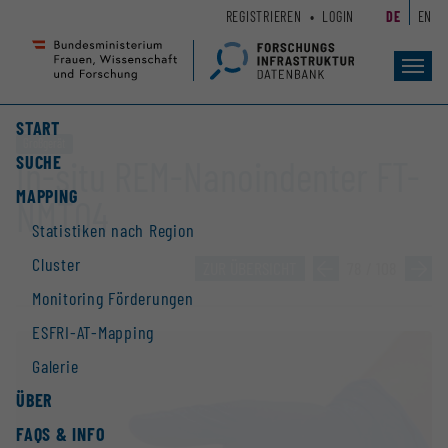
Zum
Zur
REGISTRIEREN
LOGIN
DE
EN
Seiteninhalt
Hauptnavigation
(
(
Accesskey
Accesskey
Toggl
navig
1)
2)
START
Großgerät
SUCHE
In-situ REM-Nanoindenter FT-
MAPPING
NMT04
Statistiken nach Region
Cluster
ZUR ÜBERSICHT
»
78 / 108
»
Monitoring Förderungen
ESFRI-AT-Mapping
Galerie
ÜBER
FAQS & INFO