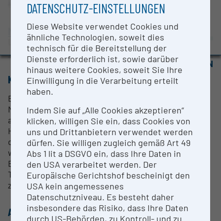
DATENSCHUTZ-EINSTELLUNGEN
BMBWF-Forschungsinfrastruktur-Datenbank:
Evaluierungsstudie 2022
Diese Website verwendet Cookies und
Montanuniversität Leoben
Auszeichnungen und Pressemeldungen
ähnliche Technologien, soweit dies
Leoben |
Website
technisch für die Bereitstellung der
Dienste erforderlich ist, sowie darüber
OPEN FOR COLLABORATION
hinaus weitere Cookies, soweit Sie Ihre
KURZBESCHREIBUNG
Einwilligung in die Verarbeitung erteilt
haben.
Es handelt sich um einen MEMS-basierten
Nanoindenter für den Einsatz in einem in-situ REM,
Indem Sie auf „Alle Cookies akzeptieren“
ausgestattet mit CSM Technologie und
klicken, willigen Sie ein, dass Cookies von
Hochtemperaturmessmöglichkeit bis 800°C. Durch
uns und Drittanbietern verwendet werden
die MEMS-Technologie kann sehr schnell gemessen
dürfen. Sie willigen zugleich gemäß Art 49
werden, was das Gerät ideal für flächige Mappings,
Abs 1 lit a DSGVO ein, dass Ihre Daten in
Ermüdungs- und Bruchuntersuchungen macht.
den USA verarbeitet werden. Der
Typische Lasten liegen im Bereich weniger µN bis
Europäische Gerichtshof bescheinigt den
zu 200 mN, Wege von wenigen nm bis zu µm.
USA kein angemessenes
Datenschutzniveau. Es besteht daher
insbesondere das Risiko, dass Ihre Daten
ANSPRECHPERSON
durch US-Behörden, zu Kontroll- und zu