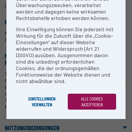
Überwachungszwecken, verarbeitet
Univ. Prof. Dr. Daniel Kiener
werden und dagegen keine wirksamen
Rechtsbehelfe erhoben werden können.
RESEARCH SERVICES
Ihre Einwilligung können Sie jederzeit mit
Nanomechanische Untersuchungen nach
Wirkung für die Zukunft über die „Cookie-
Rücksprache.
Einstellungen“ auf dieser Website
widerrufen und Widerspruch (Art 21
DSGVO) ausüben. Ausgenommen davon
METHODEN & EXPERTISE ZUR
sind die unbedingt erforderlichen
FORSCHUNGSINFRASTRUKTUR
Cookies, die der ordnungsgemäßen
Typische Experimente umfassen
Funktionsweise der Website dienen und
Nanohärtemessungen, miniaturisierte Druck-, Zug-,
nicht abwählbar sind.
Biege-, Ermüdungs- oder Bruchversuche an
verschiedensten Werkstoffen in einem
EINSTELLUNGEN
ALLE COOKIES
Temperaturbereich von Raumtemperatur bis zu
VERWALTEN
AKZEPTIEREN
800°C.
NUTZUNGSBEDINGUNGEN