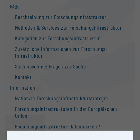
FAQs
Beschreibung zur Forschungs­infrastruktur
Methoden & Services zur Forschungs­infrastruktur
Kategorien zur Forschungs­infrastruktur
Zusätzliche Informationen zur Forschungs­
infrastruktur
Suchmaschine: Fragen zur Suche
Kontakt
Information
Nationale Forschungs­infrastruktur­strategie
Forschungs­infrastrukturen in der Europäischen
Union
Forschungs­infrastruktur-Datenbanken /
Forschungs­infrastruktur-Netzwerke