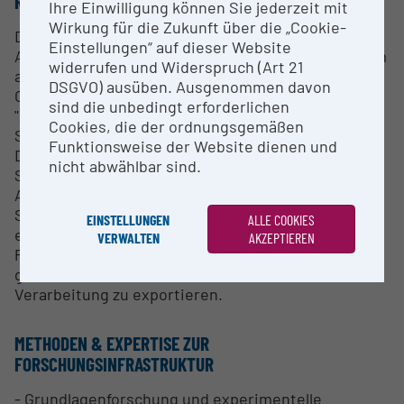
RESEARCH SERVICES
Ihre Einwilligung können Sie jederzeit mit
Wirkung für die Zukunft über die „Cookie-
Die Anlage ist für die Behandlung nicht gefährlicher
Einstellungen“ auf dieser Website
Abfälle in einem Korngrößenbereich von 30-300 mm
widerrufen und Widerspruch (Art 21
ausgelegt. Am Beschleunigungsband erfolgt die
DSGVO) ausüben. Ausgenommen davon
Charakterisierung durch "Mobile Sensorik" (siehe
sind die unbedingt erforderlichen
"Zugeordnetes Equipment") mit Möglichkeit zur
Cookies, die der ordnungsgemäßen
Sortierung mittels einer pneumatischen
Funktionsweise der Website dienen und
Düsenkammleiste (80 Düsen). Die durch die
nicht abwählbar sind.
Sensoren gewonnen Daten werden je nach
Anwendungsfall mit unterschiedlichen
Softwarelösungen verarbeitet. Je nach Sensor ist
EINSTELLUNGEN
ALLE COOKIES
es möglich, unterschiedliche Statistiken und
VERWALTEN
AKZEPTIEREN
Parameter aufzuzeichnen, zusammenzufassen,
grafisch darzustellen, oder zur weiteren
Verarbeitung zu exportieren.
METHODEN & EXPERTISE ZUR
FORSCHUNGSINFRASTRUKTUR
- Grundlagenforschung und experimentelle