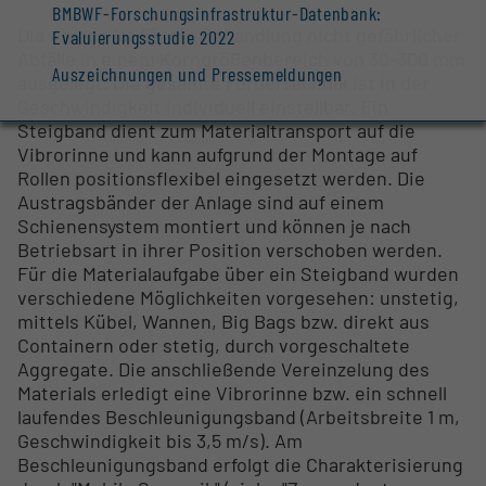
BMBWF-Forschungsinfrastruktur-Datenbank:
Die Anlage ist für die Behandlung nicht gefährlicher
Evaluierungsstudie 2022
Abfälle in einem Korngrößenbereich von 30-300 mm
Auszeichnungen und Pressemeldungen
ausgelegt. Die gesamte Fördertechnik ist in der
Geschwindigkeit individuell einstellbar. Ein
Steigband dient zum Materialtransport auf die
Vibrorinne und kann aufgrund der Montage auf
Rollen positionsflexibel eingesetzt werden. Die
Austragsbänder der Anlage sind auf einem
Schienensystem montiert und können je nach
Betriebsart in ihrer Position verschoben werden.
Für die Materialaufgabe über ein Steigband wurden
verschiedene Möglichkeiten vorgesehen: unstetig,
mittels Kübel, Wannen, Big Bags bzw. direkt aus
Containern oder stetig, durch vorgeschaltete
Aggregate. Die anschließende Vereinzelung des
Materials erledigt eine Vibrorinne bzw. ein schnell
laufendes Beschleunigungsband (Arbeitsbreite 1 m,
Geschwindigkeit bis 3,5 m/s). Am
Beschleunigungsband erfolgt die Charakterisierung