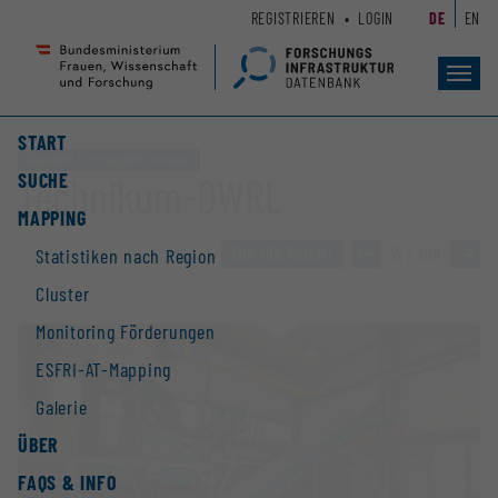
Zum
Zur
REGISTRIEREN
LOGIN
DE
EN
Seiteninhalt
Hauptnavigation
(
(
Accesskey
Accesskey
Toggl
navig
1)
2)
START
Räumliche Forschungsinfrastruktur
SUCHE
Technikum-DWRL
MAPPING
ZUR ÜBERSICHT
»
21 / 108
»
Statistiken nach Region
Cluster
Monitoring Förderungen
ESFRI-AT-Mapping
Galerie
ÜBER
FAQS & INFO