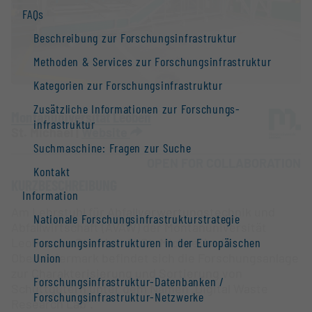
FAQs
Beschreibung zur Forschungs­infrastruktur
Methoden & Services zur Forschungs­infrastruktur
Kategorien zur Forschungs­infrastruktur
Zusätzliche Informationen zur Forschungs­
Montanuniversität Leoben
infrastruktur
St. Michael |
Website
Suchmaschine: Fragen zur Suche
OPEN FOR COLLABORATION
Kontakt
KURZBESCHREIBUNG
Information
Am Lehrstuhl für Abfallverwertungstechnik und
Nationale Forschungs­infrastruktur­strategie
Abfallwirtschaft (AVAW) der Montanuniversität
Leoben am Standort in St. Michael in der
Forschungs­infrastrukturen in der Europäischen
Obersteiermark befindet sich die Forschungsanlage
Union
zur Charakterisierung und Sortierung von
Forschungs­infrastruktur-Datenbanken /
Schüttgütern unter dem Namen „Digital Waste
Forschungs­infrastruktur-Netzwerke
Research Lab“.