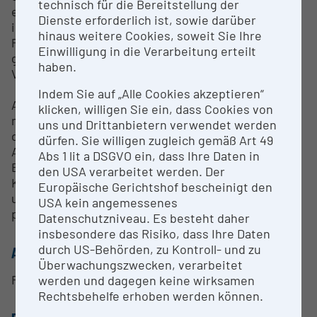
technisch für die Bereitstellung der
eine Daten- und Analyseplattform. Je nach Sensor
Dienste erforderlich ist, sowie darüber
ist es möglich, unterschiedliche Statistiken und
hinaus weitere Cookies, soweit Sie Ihre
Parameter aufzuzeichnen, zusammenzufassen,
Einwilligung in die Verarbeitung erteilt
grafisch darzustellen, oder zur weiteren
haben.
Verarbeitung zu exportieren.
Indem Sie auf „Alle Cookies akzeptieren“
Aufgrund der positionsflexiblen und teilweise
klicken, willigen Sie ein, dass Cookies von
mobilen Gestaltung einzelner Komponenten bietet
uns und Drittanbietern verwendet werden
die Forschungsanlage eine breit gefächerte
dürfen. Sie willigen zugleich gemäß Art 49
Anwendungsvielfalt, die sich grundlegend in zwei
Abs 1 lit a DSGVO ein, dass Ihre Daten in
Betriebsmodi einteilen lässt: Basisbetrieb (d.h.
den USA verarbeitet werden. Der
Kreislaufbetrieb) und erweiterter Betrieb mit Vor-
Europäische Gerichtshof bescheinigt den
und Nachschaltung von weiteren
USA kein angemessenes
partnerspezifischen Maschinen.
Datenschutzniveau. Es besteht daher
insbesondere das Risiko, dass Ihre Daten
durch US-Behörden, zu Kontroll- und zu
ANSPRECHPERSON
Überwachungszwecken, verarbeitet
Renato Sarc
werden und dagegen keine wirksamen
Rechtsbehelfe erhoben werden können.