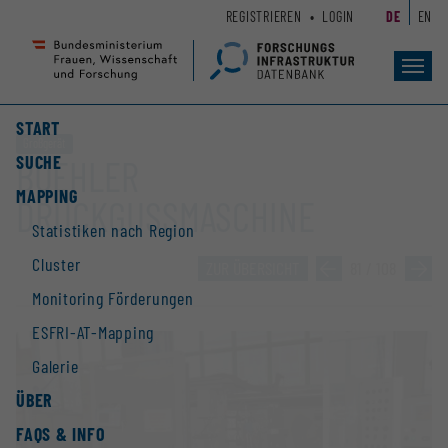
Zum
Zur
REGISTRIEREN
LOGIN
DE
EN
Seiteninhalt
Hauptnavigation
(
(
Accesskey
Accesskey
Toggl
navig
1)
2)
START
Großgerät
SUCHE
BUEHLER
MAPPING
DRUCKGUSSMASCHINE
Statistiken nach Region
Cluster
ZUR ÜBERSICHT
»
81 / 108
»
Monitoring Förderungen
ESFRI-AT-Mapping
Galerie
ÜBER
FAQS & INFO