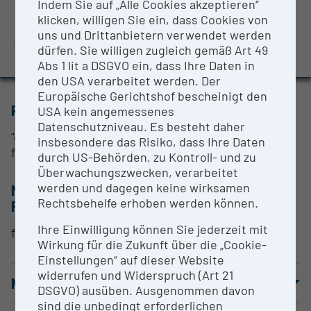
Indem Sie auf „Alle Cookies akzeptieren“
einer Druckgießzelle mit Peripheriegeräten
BMBWF-Forschungsinfrastruktur-Datenbank:
klicken, willigen Sie ein, dass Cookies von
Evaluierungsstudie 2022
uns und Drittanbietern verwendet werden
ANSPRECHPERSON
Auszeichnungen und Pressemeldungen
dürfen. Sie willigen zugleich gemäß Art 49
Abs 1 lit a DSGVO ein, dass Ihre Daten in
Prof. Hofer-Hauser
den USA verarbeitet werden. Der
Europäische Gerichtshof bescheinigt den
RESEARCH SERVICES
USA kein angemessenes
Datenschutzniveau. Es besteht daher
"dünnwandiges Gießen von Al und Mg-Legierungen
insbesondere das Risiko, dass Ihre Daten
für Leichtbauanwendungen"
durch US-Behörden, zu Kontroll- und zu
Überwachungszwecken, verarbeitet
werden und dagegen keine wirksamen
METHODEN & EXPERTISE ZUR
Rechtsbehelfe erhoben werden können.
FORSCHUNGSINFRASTRUKTUR
Ihre Einwilligung können Sie jederzeit mit
formschonendes Gießen
Wirkung für die Zukunft über die „Cookie-
Einstellungen“ auf dieser Website
widerrufen und Widerspruch (Art 21
NUTZUNGSBEDINGUNGEN
DSGVO) ausüben. Ausgenommen davon
sind die unbedingt erforderlichen