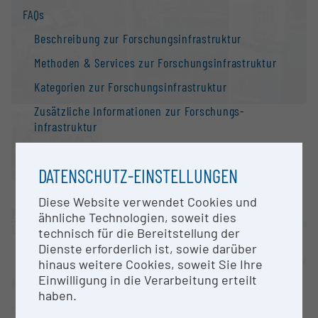
FAQs
Beschreibung zur Forschungs­infrastruktur
Methoden & Services zur Forschungs­infrastruktur
Kategorien zur Forschungs­infrastruktur
Zusätzliche Informationen zur Forschungs­
infrastruktur
Suchmaschine: Fragen zur Suche
DATENSCHUTZ-EINSTELLUNGEN
Kontakt
Information
Diese Website verwendet Cookies und
Montanuniversität Leoben
ähnliche Technologien, soweit dies
Nationale Forschungs­infrastruktur­strategie
Leoben |
Website
technisch für die Bereitstellung der
Forschungs­infrastrukturen in der Europäischen
Dienste erforderlich ist, sowie darüber
OPEN FOR COLLABORATION
Union
hinaus weitere Cookies, soweit Sie Ihre
Einwilligung in die Verarbeitung erteilt
KURZBESCHREIBUNG
Forschungs­infrastruktur-Datenbanken /
haben.
Forschungs­infrastruktur-Netzwerke
Druckgießmaschine mit Echtzeitregelung innerhalb