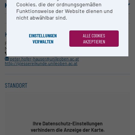
Cookies, die der ordnungsgemäßen
KOOPERATIONSPARTNER
Funktionsweise der Website dienen und
nicht abwählbar sind.
KONTAKT
EINSTELLUNGEN
ALLE COOKIES
VERWALTEN
AKZEPTIEREN
Prof. Hofer-Hauser
MUL, ÖGI
03842/402-3301
peter.hofer-hauser@unileoben.ac.at
http://giessereikunde.unileoben.ac.at
STANDORT