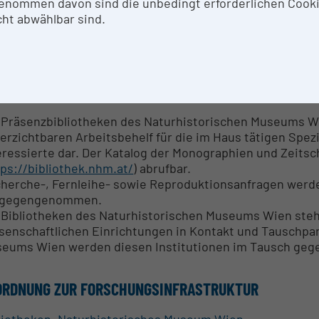
ersem wertvollem Buchgut erstellt.
enommen davon sind die unbedingt erforderlichen Cook
 Digitalisierung von Werken, die sich im Bestand der Bi
ht abwählbar sind.
 das anzuwendende Urheberrecht) angefragt werden. Ansu
olgen.
THODEN & EXPERTISE ZUR FORSCHUNGSINFRASTRUK
 Präsenzbibliotheken des Naturhistorischen Museums Wi
erzichtbaren Arbeitsbehelf für die im Haus tätigen Spez
eressierte dar. Der Katalog der Monographien und Zeitsch
tps://bibliothek.nhm.at/
) abrufbar.
herche-, Fernleihe- sowie Reproduktionsanfragen werden
tgegengenommen.
 Bibliotheken des Naturhistorischen Museums Wien stehe
senschaftlichen Einrichtungen in Kontakt und Tauschpar
eums Wien werden diesen Institutionen im Tausch gegen
ORDNUNG ZUR FORSCHUNGSINFRASTRUKTUR
liotheken, Naturhistorisches Museum Wien