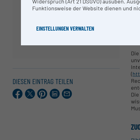
div
Widerspruch (Art 21 DSGVO) ausüben. Ausg
Die
Funktionsweise der Website dienen und nic
auf
erf
EINSTELLUNGEN VERWALTEN
ME
Die
unv
Int
(
ht
DIESEN EINTRAG TEILEN
Rec
en
Facebook
X.com
Pinterest
LinkedIn
E-
Die
Mail
wis
Mus
ZU
Bib