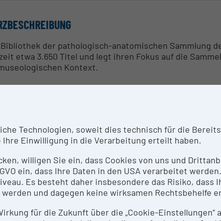
RZBESCHREIBUNG
 Bibliothek der patho­lo­gisch-anato­mi­schen Sammlung
zeit etwa 3.650 Titel und legt ihren Fokus auf die Samm
museologischen Kontext.
SPRECHPERSON
. Sarah Magdalena Fiedler, M.A. LIS
he Technologien, soweit dies technisch für die Bereitste
Ihre Einwilligung in die Verarbeitung erteilt haben.
SEARCH SERVICES
icken, willigen Sie ein, dass Cookies von uns und Dritta
schende, Studierende und Gäste werden bei der wissens
 DSGVO ein, dass Ihre Daten in den USA verarbeitet werde
 bei Digitalisierungsanfragen unterstützt. An Schüler*
eau. Es besteht daher insbesondere das Risiko, dass Ih
ormationsmaterials die Grundlagen einer allgemeinen Bi
 werden und dagegen keine wirksamen Rechtsbehelfe e
tellung von Vorwissenschaftlichen Arbeiten kann eine b
 museumsinterne, aber auch externe Buchliebhaber*inn
 Wirkung für die Zukunft über die „Cookie-Einstellungen“