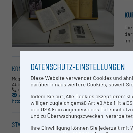
KU
Die
der
im 
AN
DATENSCHUTZ-EINSTELLUNGEN
KONTAKT
Mag
Diese Website verwendet Cookies und ähnlic
Mag. Sarah Magdalena Fiedler, M.A. LIS
darüber hinaus weitere Cookies, soweit Sie 
Abteilung Bibliotheken
RE
+43 1 52177-326
sarah.fiedler@nhm.at
Indem Sie auf „Alle Cookies akzeptieren“ kl
For
https://www.nhm.at/museum/bibliotheken
willigen zugleich gemäß Art 49 Abs 1 lit a
und
den USA kein angemessenes Datenschutzniv
Inf
und zu Überwachungszwecken, verarbeitet
Ers
STANDORT
Für
Ihre Einwilligung können Sie jederzeit mit