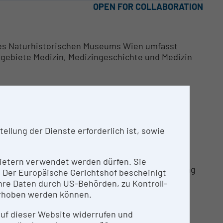
OPEN FOR COLLABORATION
 des Naturhistorischen Museums Wien umfasst
elgebiete Medizin, Medizingeschichte und Medizin
llung der Dienste erforderlich ist, sowie
nbietern verwendet werden dürfen. Sie
chaftlichen Recherche, der Literaturbeschaffung
n. Der Europäische Gerichtshof bescheinigt
innen werden zudem mithilfe entsprechenden
re Daten durch US-Behörden, zu Kontroll-
bliotheksbenutzung vermittelt. Im Rahmen der
rhoben werden können.
ibliothekspädagogische Betreuung erfolgen.
en und Sammler*innen werden Expertisen zu
 auf dieser Website widerrufen und