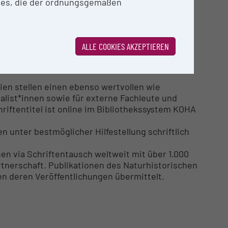
ies, die der ordnungsgemäßen
bliotheken befinden, kann (unter Rücksichtnahme
chen haben ausschließlich schriftlich zu
ALLE COOKIES AKZEPTIEREN
TUR
en stellen einen ebenso wertvollen wie
ialist*innen sowie für externe Fachleute und
riftentitel ist online im Bibliothekssystem KOHA
 unter bestmöglicher Hilfestellung schriftlich
n via Schriftentausch weltweit mit über 1.000
tnerschaft. Publikationen des Naturhistorischen
 deren Veröffentlichungen übermittelt.