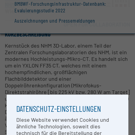
BMBWF-Forschungsinfrastruktur-Datenbank:
NHM
Evaluierungsstudie 2022
Wien |
Website
Auszeichnungen und Pressemeldungen
OPEN FOR COLLABORATION
KURZBESCHREIBUNG
Kernstück des NHM 3D-Labor, einem Teil der
Zentralen Forschungslaboratorien des NHM, ist ein
modernes Hochleistungs-Mikro-CT. Es handelt sich
um ein YXLON FF35 CT, welches mit einem
hochempfindlichen, großflächigen
Flachbilddetektor und einer
Doppelröhrenkonfiguration (Mikrofokus-
Direktstrahlröhre [bis 225 kV bzw. 280 W am Target]
und Nanofokus-Transmissionsröntgenröhre [bis 190
kV bzw. 15 W am Target]) ausgestattet ist. Die
DATENSCHUTZ-EINSTELLUNGEN
Doppelröhrenkonfiguration macht das System
äußerst vielseitig und ermöglicht die Analyse einer
Diese Website verwendet Cookies und
Vielzahl von Materialien, sowie die Optimierung der
ähnliche Technologien, soweit dies
Scaneinstellungen für Objekte mit niedriger oder
technisch für die Bereitstellung der