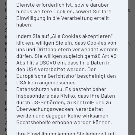
hoher Dichte. Das geräumige System bietet die
Dienste erforderlich ist, sowie darüber
Möglichkeit, Proben mit einem Durchmesser von bis
hinaus weitere Cookies, soweit Sie Ihre
zu 50 cm und einer Höhe von 60 cm zu scannen und
Einwilligung in die Verarbeitung erteilt
entspricht modernen Industrie- und
haben.
Sicherheitsstandards. Es bietet u.a. eine
Indem Sie auf „Alle Cookies akzeptieren“
klimatisierte Probenkammer und einen
klicken, willigen Sie ein, dass Cookies von
Kollisionsschutz, um sowohl die Proben als auch das
uns und Drittanbietern verwendet werden
Instrument zu schützen. Das Mikro-CT und die
dürfen. Sie willigen zugleich gemäß Art 49
dazugehörige Infrastruktur erlauben die
Abs 1 lit a DSGVO ein, dass Ihre Daten in
zerstörungsfreie Analyse von Objekten,
den USA verarbeitet werden. Der
einschließlich Museumsobjekten und
Europäische Gerichtshof bescheinigt den
Forschungsproben wie biologischem Material,
USA kein angemessenes
archäologischen Artefakten, Gesteinsproben und
Datenschutzniveau. Es besteht daher
vielem mehr.
insbesondere das Risiko, dass Ihre Daten
durch US-Behörden, zu Kontroll- und zu
Infrastruktur wurde durch die Österreichische
Überwachungszwecken, verarbeitet
Forschungsförderungsgesellschaft – FFG gefördert
werden und dagegen keine wirksamen
(im Rahmen der F&E-Infrastrukturförderung, 2.
Rechtsbehelfe erhoben werden können.
Ausschreibung, 2018, Projekt 870530 „Unlocking the
Microcosm – Micro-CT Analyses in Museum
Ihre Einwilligung können Sie jederzeit mit