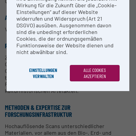
Collections“).
Wirkung für die Zukunft über die „Cookie-
Einstellungen“ auf dieser Website
ANSPRECHPERSON
widerrufen und Widerspruch (Art 21
DSGVO) ausüben. Ausgenommen davon
Viola Winkler, MSc (Operator MicroCT und 3D-Labor)
sind die unbedingt erforderlichen
Cookies, die der ordnungsgemäßen
Funktionsweise der Website dienen und
RESEARCH SERVICES
nicht abwählbar sind.
Zerstörungsfreie, hochauflösende
Computertomographie (abhängig von der
EINSTELLUNGEN
ALLE COOKIES
Objektgröße bis 1 µm Voxelgröße) von
VERWALTEN
AKZEPTIEREN
biowissenschaftlichen und erdwissenschaftlichen
Proben, aber auch archäologischen und
kulturhistorischen Artefakten.
METHODEN & EXPERTISE ZUR
FORSCHUNGSINFRASTRUKTUR
Hochauflösende Scans unterschiedlicher
Materialien, vor allem aus den Bio-, Erd- und