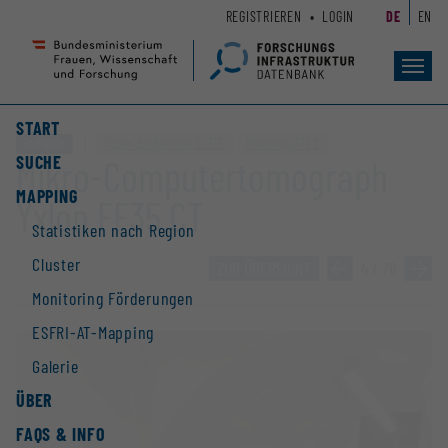
Zum
Zur
REGISTRIEREN
LOGIN
DE
EN
Seiteninhalt
Hauptnavigation
(
(
Accesskey
Accesskey
Toggl
navig
1)
2)
START
Großgerät
Cluster „Biodiversität & LTER“
Monitoring „FFG 2“
SUCHE
Mikro-Computertomograph
MAPPING
Yxlon FF35 CT
Statistiken nach Region
Cluster
ZUR ÜBERSICHT
»
4 / 78
»
Monitoring Förderungen
ESFRI-AT-Mapping
Galerie
ÜBER
FAQS & INFO