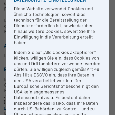
und Kollimatoren, und automatischem
Diese Website verwendet Cookies und
Probenwechsler.
ähnliche Technologien, soweit dies
technisch für die Bereitstellung der
DIFFRAC.EVA und DIFFRAC.TOPAS-Software für
Dienste erforderlich ist, sowie darüber
qualitatitve und quantitative Auswertungen und
hinaus weitere Cookies, soweit Sie Ihre
Rietveld-Strukturverfeinerungen.
Einwilligung in die Verarbeitung erteilt
haben.
ANSPRECHPERSON
Indem Sie auf „Alle Cookies akzeptieren“
Dr. Lidia Pittarello
klicken, willigen Sie ein, dass Cookies von
uns und Drittanbietern verwendet werden
RESEARCH SERVICES
dürfen. Sie willigen zugleich gemäß Art 49
Abs 1 lit a DSGVO ein, dass Ihre Daten in
Bestimmung von Mineralien, Edelsteinen,
den USA verarbeitet werden. Der
Schmucksteinen, Synthesen, Gesteinen und
Europäische Gerichtshof bescheinigt den
Meteoriten unter bestimmten Bedingungen auf
USA kein angemessenes
Anfrage möglich
Datenschutzniveau. Es besteht daher
(
https://www.nhm.at/forschung/mineralogie__petr
insbesondere das Risiko, dass Ihre Daten
ographie/expertisen_und_bestimmungen
).
durch US-Behörden, zu Kontroll- und zu
Erstellung von Materialgutachten gegen Gebühr.
Überwachungszwecken, verarbeitet