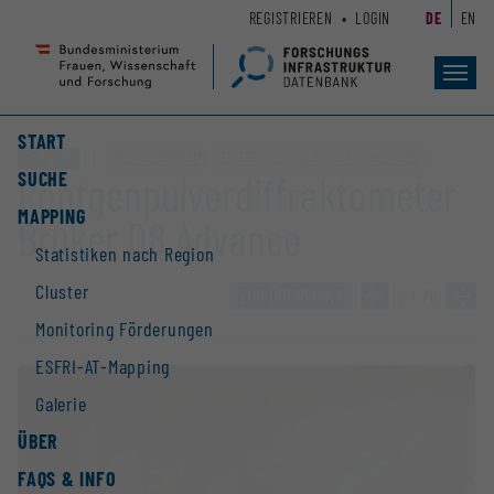
Zum
Zur
REGISTRIEREN
LOGIN
DE
EN
Seiteninhalt
Hauptnavigation
(
(
Accesskey
Accesskey
Toggl
navig
1)
2)
START
Großgerät
Cluster „DiSSCo AT“
ESFRI-Forschungs­infrastrukturen „DiSSCo“
SUCHE
Röntgenpulverdiffraktometer
MAPPING
Bruker D8 Advance
Statistiken nach Region
Cluster
ZUR ÜBERSICHT
»
9 / 78
»
Monitoring Förderungen
ESFRI-AT-Mapping
Galerie
ÜBER
FAQS & INFO