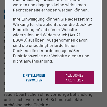
werden und dagegen keine wirksamen
Rechtsbehelfe erhoben werden können.
METHODEN & EXPERTISE ZUR
FORSCHUNGSINFRASTRUKTUR
Ihre Einwilligung können Sie jederzeit mit
Wirkung für die Zukunft über die „Cookie-
Die Röntgenpulverdiffraktometrie ist die
Einstellungen“ auf dieser Website
Standardmethode in der Mineralogie zur
widerrufen und Widerspruch (Art 21
qualitativen und quantitativen Bestimmung des
DSGVO) ausüben. Ausgenommen davon
Phasenbestandes von pulverförmigen oder
sind die unbedingt erforderlichen
polierten geschnittenen Festkörperproben. Sie ist
Cookies, die der ordnungsgemäßen
eine (meist) zerstörungsfreie Methode, die auch
Funktionsweise der Website dienen und
detaillierte Informationen über den atomaren
nicht abwählbar sind.
Aufbau (Kristallstruktur) sowohl von natürlich
vorkommenden als auch synthetischen Materialien
liefern kann.
EINSTELLUNGEN
ALLE COOKIES
VERWALTEN
AKZEPTIEREN
Mithilfe eines sogenannten Göbel-Spiegels können
mit dem vorhandenen Gerät auch Artefakte mit
rauen Oberflächen ohne vorherige Behandlung
untersucht werden (z.B. Schmuckobjekte,
archäologische Objekte).