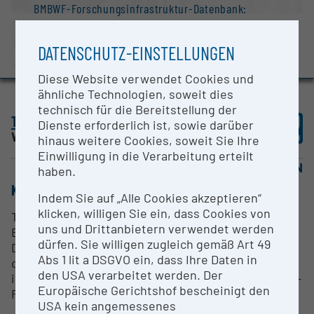
BMBWF-Forschungsinfrastruktur-Datenbank:
Evaluierungsstudie 2022
Auszeichnungen und Pressemeldungen
DATENSCHUTZ-EINSTELLUNGEN
Diese Website verwendet Cookies und
ähnliche Technologien, soweit dies
technisch für die Bereitstellung der
Technische Universität Wien (TU Wien)
Dienste erforderlich ist, sowie darüber
Wien |
Website
hinaus weitere Cookies, soweit Sie Ihre
Einwilligung in die Verarbeitung erteilt
OPEN FOR COLLABORATION
haben.
KURZBESCHREIBUNG
Indem Sie auf „Alle Cookies akzeptieren“
klicken, willigen Sie ein, dass Cookies von
Terrestrischer Laserscanner Riegl VZ400i (2022);
uns und Drittanbietern verwendet werden
Entfernungsmessbereich max. 800m; schnelle
dürfen. Sie willigen zugleich gemäß Art 49
Datenerfassung bis 500.000 Messungen/Sekunde;
Abs 1 lit a DSGVO ein, dass Ihre Daten in
on-board Scan Registrierung; Blickfeld 100°x360°;
den USA verarbeitet werden. Der
inkl. aufgepflanzter Kamera Sony Alpha 7R IV; GNSS-
Europäische Gerichtshof bescheinigt den
RTK-Modul; Karbon-Stativ; 4 Sätze Akkus á 3 Stück
USA kein angemessenes