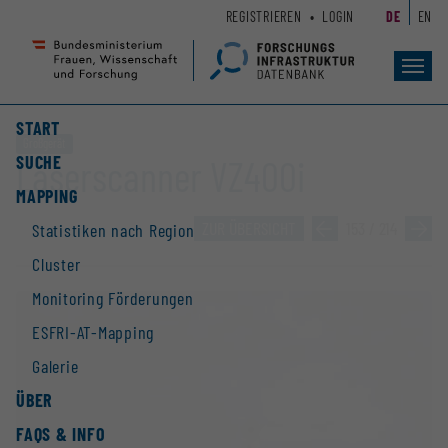
Zum
Zur
REGISTRIEREN
LOGIN
DE
EN
Seiteninhalt
Hauptnavigation
(
(
Accesskey
Accesskey
Toggl
navig
1)
2)
START
Großgerät
SUCHE
Laserscanner VZ400i
MAPPING
ZUR ÜBERSICHT
»
153 / 214
»
Statistiken nach Region
Cluster
Monitoring Förderungen
ESFRI-AT-Mapping
Galerie
ÜBER
FAQS & INFO