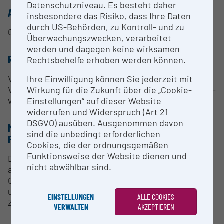
Datenschutzniveau. Es besteht daher
ANSPRECHPERSON
insbesondere das Risiko, dass Ihre Daten
durch US-Behörden, zu Kontroll- und zu
Camillo Ressl
Überwachungszwecken, verarbeitet
werden und dagegen keine wirksamen
RESEARCH SERVICES
Rechtsbehelfe erhoben werden können.
Verleih von terrestrischem Laserscanner Riegl
Ihre Einwilligung können Sie jederzeit mit
VZ400i und Unterstützung bei Datenerfassung und -
Wirkung für die Zukunft über die „Cookie-
verarbeitung
Einstellungen“ auf dieser Website
widerrufen und Widerspruch (Art 21
DSGVO) ausüben. Ausgenommen davon
METHODEN & EXPERTISE ZUR
sind die unbedingt erforderlichen
FORSCHUNGSINFRASTRUKTUR
Cookies, die der ordnungsgemäßen
Funktionsweise der Website dienen und
Datenerfassung und -verarbeitung; (teil-)
nicht abwählbar sind.
automatisierte Segmentierung und
Objektrekonstruktion; Dokumentation natürlicher
und gebauter Umgebung; 3D Modelle als digitale
EINSTELLUNGEN
ALLE COOKIES
Zwillinge von Baudenkmälern (BIM / HBIM)
VERWALTEN
AKZEPTIEREN