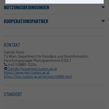
NUTZUNGSBEDINGUNGEN
KOOPERATIONSPARTNER
KONTAKT
Camillo Ressl
TU Wien, Department für Geodäsie und Geoinformation,
Forschungsgruppe Photogrammetrie E120.7
(+43 1) 58801-12234
Camillo.Ressl@geo.tuwien.ac.at
https://www.geo.tuwien.ac.at
https://tiss.tuwien.ac.at/person/40995.html
STANDORT