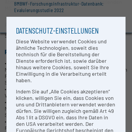
Atmosphärendruck und einer schnell abtastenden
BMBWF-Forschungsinfrastruktur-Datenbank:
MS / MS.
Evaluierungsstudie 2022
Auszeichnungen und Pressemeldungen
ANSPRECHPERSON
DATENSCHUTZ-EINSTELLUNGEN
Stephan Hann
Diese Website verwendet Cookies und
ähnliche Technologien, soweit dies
RESEARCH SERVICES
technisch für die Bereitstellung der
Dienste erforderlich ist, sowie darüber
• Hochgenaue, gezielte Quantifizierung von
hinaus weitere Cookies, soweit Sie Ihre
Metaboliten in biotechnologischen und biologischen
Einwilligung in die Verarbeitung erteilt
Proben basierend auf der internen
haben.
Standardisierung stabiler Isotope
• Nicht zielgerichtete (differenzielle) Metabolomics-
Indem Sie auf „Alle Cookies akzeptieren“
Workflows
klicken, willigen Sie ein, dass Cookies von
• Bestimmung von Isotopologen- und Tandem-
uns und Drittanbietern verwendet werden
Massen-Isotopomerfraktionen für die
dürfen. Sie willigen zugleich gemäß Art 49
Stoffwechselflussanalyse
Abs 1 lit a DSGVO ein, dass Ihre Daten in
• Umweltanalyse (z. B. Screening und
den USA verarbeitet werden. Der
Rückverfolgung von Nichtzielschadstoffen,
Europäische Gerichtshof bescheinigt den