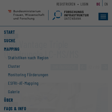
Zum
Zur
REGISTRIEREN
LOGIN
DE
EN
Seiteninhalt
Hauptnavigation
(
(
Accesskey
Accesskey
Toggl
navig
1)
2)
START
Großgerät
SUCHE
TSQ Vantage Triple
MAPPING
Quadrupole LC-MS/MS
Statistiken nach Region
Cluster
ZUR ÜBERSICHT
»
62 / 89
»
Monitoring Förderungen
ESFRI-AT-Mapping
Galerie
ÜBER
FAQS & INFO