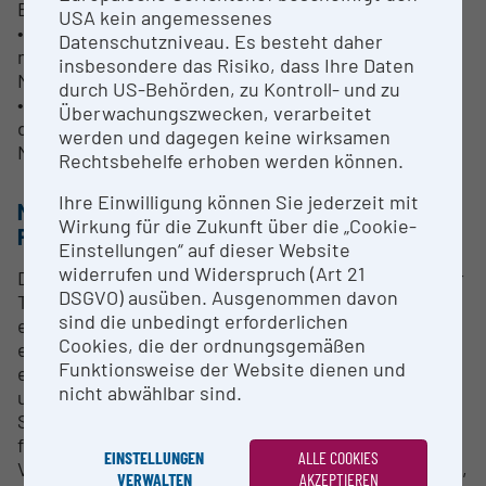
Exposomik)
USA kein angemessenes
• Methodenentwicklungskompetenz für
Datenschutzniveau. Es besteht daher
massenspektrometrische Analysen in der
insbesondere das Risiko, dass Ihre Daten
Metabolomik und Umweltanalyse
durch US-Behörden, zu Kontroll- und zu
• Wissenschaftliche Unterstützung für alle Phasen
Überwachungszwecken, verarbeitet
des analytischen Studiendesigns, der
werden und dagegen keine wirksamen
Methodenplanung und -durchführung
Rechtsbehelfe erhoben werden können.
Ihre Einwilligung können Sie jederzeit mit
METHODEN & EXPERTISE ZUR
Wirkung für die Zukunft über die „Cookie-
FORSCHUNGSINFRASTRUKTUR
Einstellungen“ auf dieser Website
widerrufen und Widerspruch (Art 21
Die Flüssigchromatographie in Kombination mit der
DSGVO) ausüben. Ausgenommen davon
Tandem-Massenspektrometrie bietet eine
sind die unbedingt erforderlichen
empfindliche, schnelle und robuste Quantifizierung
Cookies, die der ordnungsgemäßen
einer Vielzahl von Molekültypen. Das System
Funktionsweise der Website dienen und
ermöglicht auch die Bestimmung von Isotopologen
nicht abwählbar sind.
und Isotopomerverhältnissen in der
Stoffwechselflussanalyse. Dieses System ist ideal
für die Quantifizierung von Verbindungen unter
EINSTELLUNGEN
ALLE COOKIES
Verwendung einer Mehrfachreaktionsüberwachung,
VERWALTEN
AKZEPTIEREN