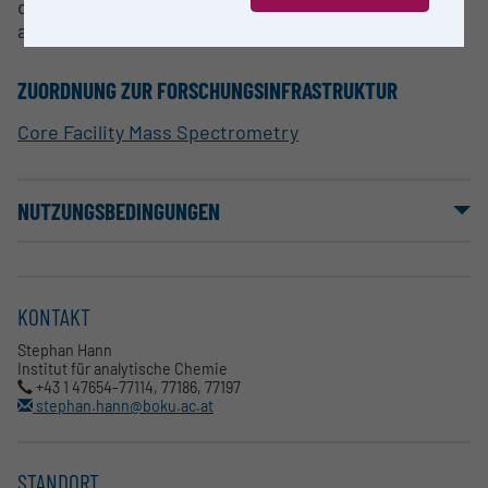
die Konzentrationen über sechs Größenordnungen
abdeckt.
ZUORDNUNG ZUR FORSCHUNGSINFRASTRUKTUR
Core Facility Mass Spectrometry
NUTZUNGSBEDINGUNGEN
KONTAKT
Stephan Hann
Institut für analytische Chemie
+43 1 47654-77114, 77186, 77197
stephan.hann@boku.ac.at
STANDORT