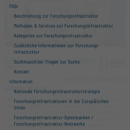
FAQs
Beschreibung zur Forschungs­infrastruktur
Methoden & Services zur Forschungs­infrastruktur
Kategorien zur Forschungs­infrastruktur
Zusätzliche Informationen zur Forschungs­
infrastruktur
Universität für Bodenkultur Wien (BOKU)
Suchmaschine: Fragen zur Suche
Wien
Kontakt
OPEN FOR COLLABORATION
Information
KURZBESCHREIBUNG
Nationale Forschungs­infrastruktur­strategie
TSQ Vantage Triple Quadrupol LC-MS / MS. Thermo
Forschungs­infrastrukturen in der Europäischen
Fisher Scientific GmbH. Angeschafft 2012. Das
Union
System besteht aus einem 1200 bar Accela HPLC-
Forschungs­infrastruktur-Datenbanken /
System für ultraschnelle Trennungen, Elektrospray-
Forschungs­infrastruktur-Netzwerke
oder chemische Ionisationsionenquellen bei