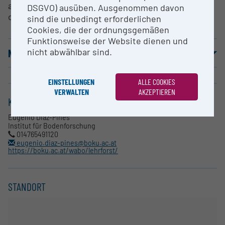
atmosphere and it is coupled to an automated
DSGVO) ausüben. Ausgenommen davon
chamber system
sind die unbedingt erforderlichen
Cookies, die der ordnungsgemäßen
Funktionsweise der Website dienen und
nicht abwählbar sind.
NUTZUNGSBEDINGUNGEN
EINSTELLUNGEN
ALLE COOKIES
VERWALTEN
AKZEPTIEREN
KONTAKT
Eugenio Diaz-Pines
Institut für Bodenforschung
014765491120
eugenio.diaz-pines@boku.ac.at
https://boku.ac.at/wabo/lehrforst/
STANDORT