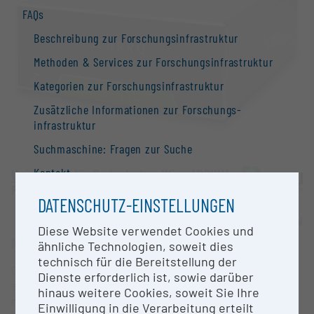
FAQs
Beschreibung zur Forschungs­infrastruktur
Methoden & Services zur Forschungs­infrastruktur
Kategorien zur Forschungs­infrastruktur
Zusätzliche Informationen zur Forschungs­
infrastruktur
Suchmaschine: Fragen zur Suche
Kontakt
Universität für Bodenkultur Wien (BOKU)
Forchtenstein |
Website
Information
DATENSCHUTZ-EINSTELLUNGEN
Nationale Forschungs­infrastruktur­strategie
OPEN FOR COLLABORATION
Diese Website verwendet Cookies und
KURZBESCHREIBUNG
Forschungs­infrastrukturen in der Europäischen
ähnliche Technologien, soweit dies
Union
technisch für die Bereitstellung der
Gas analyzer based on cavity ring down
Dienste erforderlich ist, sowie darüber
Forschungs­infrastruktur-Datenbanken /
spectroscopy technology for the estimaton of
hinaus weitere Cookies, soweit Sie Ihre
Forschungs­infrastruktur-Netzwerke
nitrous oxide (N₂O), methane (CH₄), carbon dioxide
Einwilligung in die Verarbeitung erteilt