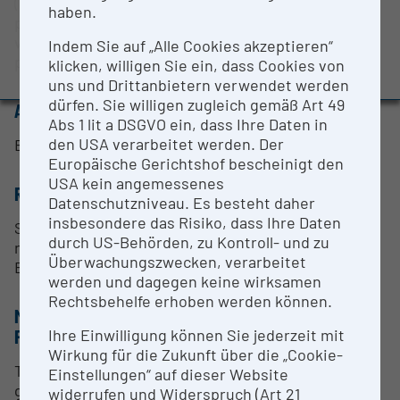
(CO₂), and ammonia (NH₃) concentrations with a
BMBWF-Forschungsinfrastruktur-Datenbank:
haben.
precision of parts per billion (ppb), as well as water
Evaluierungsstudie 2022
vapor (H₂O) concentration with a precision of parts
Indem Sie auf „Alle Cookies akzeptieren“
Auszeichnungen und Pressemeldungen
per million (ppm).
klicken, willigen Sie ein, dass Cookies von
uns und Drittanbietern verwendet werden
dürfen. Sie willigen zugleich gemäß Art 49
ANSPRECHPERSON
Abs 1 lit a DSGVO ein, dass Ihre Daten in
den USA verarbeitet werden. Der
Eugenio Diaz-Pines
Europäische Gerichtshof bescheinigt den
USA kein angemessenes
RESEARCH SERVICES
Datenschutzniveau. Es besteht daher
insbesondere das Risiko, dass Ihre Daten
Scientific cooperation is possible. Interested
durch US-Behörden, zu Kontroll- und zu
researchers and/or institution, kindly contact
Überwachungszwecken, verarbeitet
Eugenio Diaz-Pines for further information
werden und dagegen keine wirksamen
Rechtsbehelfe erhoben werden können.
METHODEN & EXPERTISE ZUR
Ihre Einwilligung können Sie jederzeit mit
FORSCHUNGSINFRASTRUKTUR
Wirkung für die Zukunft über die „Cookie-
The instrument is used for the estimation of
Einstellungen“ auf dieser Website
greenhouse gas fluxes between the soil and the
widerrufen und Widerspruch (Art 21