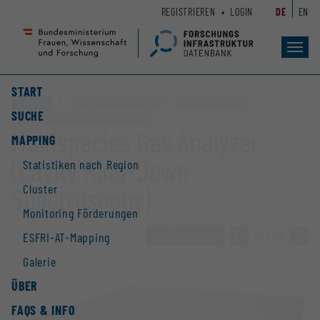
Zum
Zur
REGISTRIEREN
LOGIN
DE
EN
Seiteninhalt
Hauptnavigation
(
(
Accesskey
Accesskey
Toggl
navig
1)
2)
START
Großgerät
Cluster „Biodiversität & LTER“
Monitoring „DigiFI Call“
SUCHE
ESFRI-Forschungs­infrastrukturen „eLTER RI“
Multispecies Gas Analyzer
MAPPING
(Cavity Ring-Down
Statistiken nach Region
Cluster
Spectroscopy)
Monitoring Förderungen
ZUR ÜBERSICHT
»
15 / 89
»
ESFRI-AT-Mapping
Galerie
ÜBER
FAQS & INFO