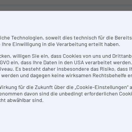
RZBESCHREIBUNG
tgemäße EEK im Bereich der Streichinstrumente erfordert
he Technologien, soweit dies technisch für die Bereitste
mermusiker*innen adäquate Instrumente, die im Konzer
Ihre Einwilligung in die Verarbeitung erteilt haben.
stlerischen Nachwuchs, der sich im Rahmen des Erschlie
sentieren soll und – meist über Wettbewerbsteilnahmen -
icken, willigen Sie ein, dass Cookies von uns und Dritta
imal zu unterstützen, muss die KUG entsprechend hochqu
 DSGVO ein, dass Ihre Daten in den USA verarbeitet werde
 jungen Künstler*innen meist noch nicht in der Lage sin
eau. Es besteht daher insbesondere das Risiko, dass Ih
rierestadium selbst zu kaufen. Die Vergabe dieser Spit
 werden und dagegen keine wirksamen Rechtsbehelfe e
wahlspiel vor KUG-internen Expert*innen-Jury (alle Strei
chränkt.
 Wirkung für die Zukunft über die „Cookie-Einstellungen“
enommen davon sind die unbedingt erforderlichen Cook
ht abwählbar sind.
SEARCH SERVICES
te um Rücksprache bzw. Kontaktaufnahme mit der zustä
THODEN & EXPERTISE ZUR FORSCHUNGSINFRASTRUK