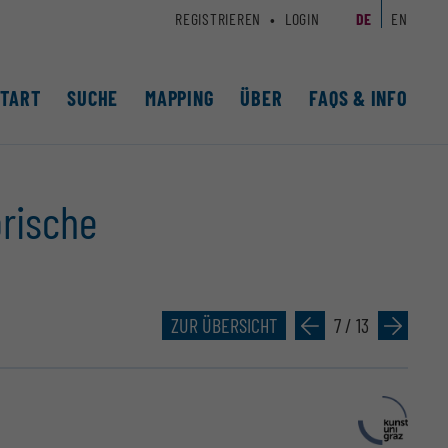
REGISTRIEREN
LOGIN
DE
EN
START
SUCHE
MAPPING
ÜBER
FAQS & INFO
o­rische
ZUR ÜBERSICHT
»
7 / 13
»