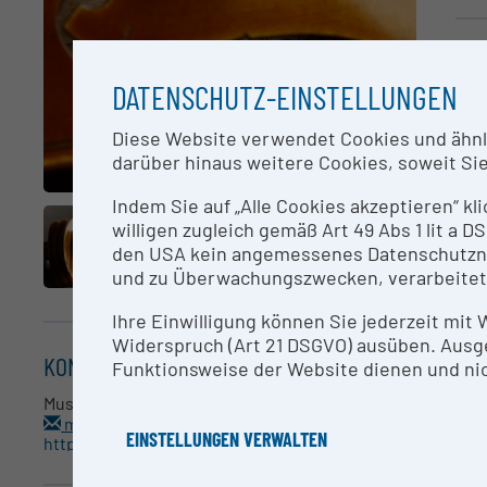
KU
DATENSCHUTZ-EINSTELLUNGEN
Zei
Diese Website verwendet Cookies und ähnlic
Kam
darüber hinaus weitere Cookies, soweit Sie 
kün
prä
Indem Sie auf „Alle Cookies akzeptieren“ kl
opt
willigen zugleich gemäß Art 49 Abs 1 lit a
die
den USA kein angemessenes Datenschutzniv
Kar
und zu Überwachungszwecken, verarbeitet
Aus
bes
Ihre Einwilligung können Sie jederzeit mit
Widerspruch (Art 21 DSGVO) ausüben. Ausg
KONTAKT
Funktionsweise der Website dienen und nic
RE
Musikinstrumenten-Hub
Bit
mis@kug.ac.at
EINSTELLUNGEN VERWALTEN
https://musikinstrumentenhub.kug.ac.at/
ME