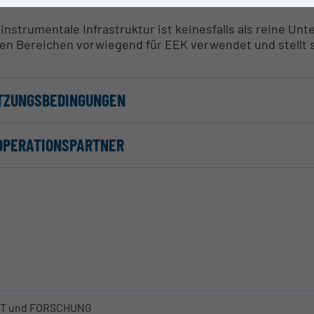
 instrumentale Infrastruktur ist keinesfalls als reine Un
len Bereichen vorwiegend für EEK verwendet und stellt 
TZUNGSBEDINGUNGEN
OPERATIONSPARTNER
FT und FORSCHUNG