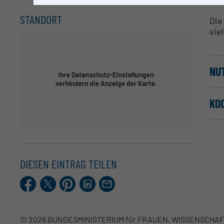
STANDORT
Die
vie
NU
KO
DIESEN EINTRAG TEILEN
Facebook
X.com
Pinterest
LinkedIn
E-
Mail
© 2026 BUNDESMINISTERIUM für FRAUEN, WISSENSCHA