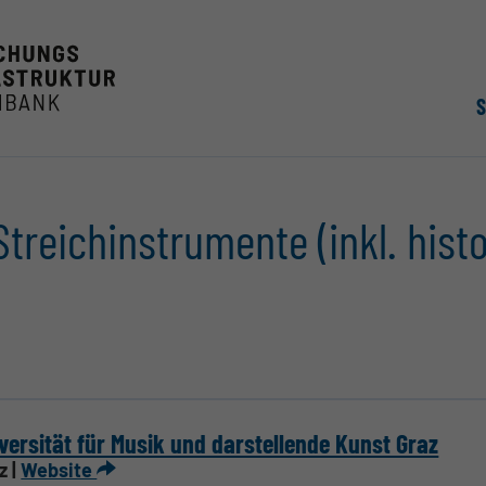
 Streich­in­stru­mente (inkl. hist
versität für Musik und darstellende Kunst Graz
z |
Website