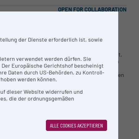
OPEN FOR COLLABORATION
 vor allem für Solist*innen, aber auch für
llung der Dienste erforderlich ist, sowie
tsaal bestehen können. Um den exzellenten
ßungstransfers der großen Öffentlichkeit
 auf dem Sprung zur internationalen Karriere ist,
nbietern verwendet werden dürfen. Sie
alitative Instrumente zur Verfügung stellen, da
n. Der Europäische Gerichtshof bescheinigt
d, solche Instrumente in einem frühen
re Daten durch US-Behörden, zu Kontroll-
zeninstrumente erfolgt nach einem entsprechenden
rhoben werden können.
cherprofessor*innen) jeweils auf ein Jahr
 auf dieser Website widerrufen und
ies, die der ordnungsgemäßen
ndigen Kontaktperson.
ALLE COOKIES AKZEPTIEREN
TUR