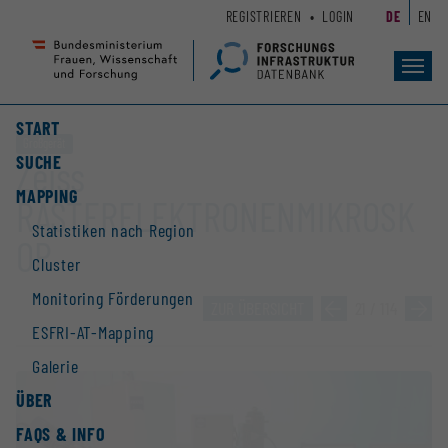
Zum
Zur
REGISTRIEREN
LOGIN
DE
EN
Seiteninhalt
Hauptnavigation
(
(
Accesskey
Accesskey
Toggl
navig
1)
2)
START
Großgerät
SUCHE
Zeiss
MAPPING
RASTERELEKTRONENMIKROSK
Statistiken nach Region
OP
Cluster
Monitoring Förderungen
ZUR ÜBERSICHT
»
21 / 114
»
ESFRI-AT-Mapping
Galerie
ÜBER
FAQS & INFO