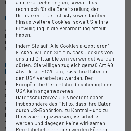
Prof. Dr. Oliver Diwald
ähnliche Technologien, soweit dies
technisch für die Bereitstellung der
Dienste erforderlich ist, sowie darüber
RESEARCH SERVICES
hinaus weitere Cookies, soweit Sie Ihre
Einwilligung in die Verarbeitung erteilt
Abbildung von Oberflächen und Querschnitten
haben.
Elementaranalyse
Kathodolumineszenz
Indem Sie auf „Alle Cookies akzeptieren“
Charakterisierung von Ladungsträgern (EBIC)
klicken, willigen Sie ein, dass Cookies von
uns und Drittanbietern verwendet werden
METHODEN & EXPERTISE ZUR
dürfen. Sie willigen zugleich gemäß Art 49
FORSCHUNGSINFRASTRUKTUR
Abs 1 lit a DSGVO ein, dass Ihre Daten in
den USA verarbeitet werden. Der
Phasenidentifikation:
Europäische Gerichtshof bescheinigt den
• Darstellung der Kristallit-Orientierung in einem
USA kein angemessenes
Gefüge
Datenschutzniveau. Es besteht daher
• Untersuchung von Korngrenzen,
insbesondere das Risiko, dass Ihre Daten
Probenmorphologien und höher-dimensionalen
durch US-Behörden, zu Kontroll- und zu
Defekten
Überwachungszwecken, verarbeitet
• Untersuchung der lokalen Heterogenität und
werden und dagegen keine wirksamen
chemische Materialunterscheidung
Rechtsbehelfe erhoben werden können.