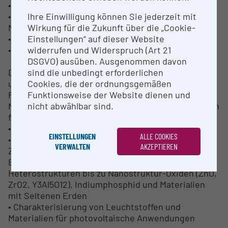
• Abbildung von Mikrobeanspruchung
Ihre Einwilligung können Sie jederzeit mit
• Messung der elektrischen Eigenschaften im
Wirkung für die Zukunft über die „Cookie-
Mikrometerbereich
Einstellungen“ auf dieser Website
• Nanomanipulation
widerrufen und Widerspruch (Art 21
• In-situ-Aushebevorrichtung
DSGVO) ausüben. Ausgenommen davon
sind die unbedingt erforderlichen
Das Gerät wird zur hochaufgelösten physikalischen
Cookies, die der ordnungsgemäßen
und chemischen Charakterisierung von
Funktionsweise der Website dienen und
Festkörperoberflächen, sowie Mikro- und
nicht abwählbar sind.
Nanostrukturen verwendet. Typische Anwendungen
finden sich im Bereich der
• Charakterisierung von Halbleiterstrukturen
EINSTELLUNGEN
ALLE COOKIES
• Untersuchung optoelektronischer Materialien im
VERWALTEN
AKZEPTIEREN
Zusammenhang mit Nitrid-Halbleiter-
Beschichtungen, Nanostrukturen und
Heterostrukturen bis zu Nanostruktur-Oxiden (ZnO,
ZrO2, Y3Al5O12), Indiumphosphid und Materialien
mit Seltenen Erden
• Charakterisierung von Leuchtstoffen und
Materialien für photovoltaische Anwendungen