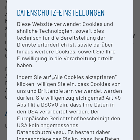
Verfügung, womit die Möglichkeit einer Fluss-
Lebendzellmikroskopie besteht. Die Facility verfügt
DATENSCHUTZ-EINSTELLUNGEN
außerdem über die Voraussetzungen,
hochqualitative Biochips in kleinen Stückzahlen in
Diese Website verwendet Cookies und
sehr schnellen Fertigungszyklen herzustellen.
ähnliche Technologien, soweit dies
Insbesondere besteht eine rapid prototyping facility
technisch für die Bereitstellung der
mit a) Präzisions 3D Drucker, b) Polymerfräse, c) Hot
Dienste erforderlich ist, sowie darüber
embossing Anlage, d) Sputtering Anlage, e) Plasma
hinaus weitere Cookies, soweit Sie Ihre
Cleaner und f) Spin coater.
Einwilligung in die Verarbeitung erteilt
haben.
Dieses Methodenspektrum erlaubt vielfältige
Applikationen in der Grundlagen- und angewandten
Indem Sie auf „Alle Cookies akzeptieren“
Forschung, beispielsweise der Alternsforschung,
klicken, willigen Sie ein, dass Cookies von
Allergie oder Tumorforschung, Stressphysiologie
uns und Drittanbietern verwendet werden
und Pflanzenbiologie.
dürfen. Sie willigen zugleich gemäß Art 49
Abs 1 lit a DSGVO ein, dass Ihre Daten in
den USA verarbeitet werden. Der
ANSPRECHPERSON
Europäische Gerichtshof bescheinigt den
USA kein angemessenes
Univ. - Prof. Dr. Fritz Aberger
Datenschutzniveau. Es besteht daher
insbesondere das Risiko, dass Ihre Daten