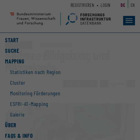
Zum
Zur
REGISTRIEREN
LOGIN
DE
EN
Seiteninhalt
Hauptnavigation
(
(
Accesskey
Accesskey
Toggl
navig
1)
2)
START
Core Facility (CF)
Monitoring „DigiFI Call“
SUCHE
Moderne Bildgebung und
MAPPING
Mikros­kopie
Statistiken nach Region
Cluster
ZUR ÜBERSICHT
»
15 / 114
»
Monitoring Förderungen
ESFRI-AT-Mapping
Galerie
ÜBER
FAQS & INFO