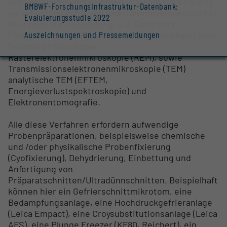
Schwerpunktmäßig kommen in dieser Core Facility
BMBWF-Forschungsinfrastruktur-Datenbank:
verschiedene licht- und elektronenmikroskopischer
Evaluierungsstudie 2022
Methoden zur Anwendung, u.a. Durchlicht-,
Auszeichnungen und Pressemeldungen
Phasenkontrast-, Fluoreszenz- und Konfokale Laser
Scanning Mikroskopie,
Rasterelektronenmikroskopie (REM), sowie
Transmissionselektronenmikroskopie (TEM)
analytische TEM (EFTEM,
Energieverlustspektroskopie) und
Elektronentomografie.
Alle diese Verfahren erfordern aufwendige
Probenpräparationen, beispielsweise chemische
und /oder physikalische Probenfixierung
(Cyofixierung), Dehydrierung, Einbettung und
Anfertigung von
Präparatschnitten/Ultradünnschnitten. Beispielhaft
können hier ein Gefrierschnittmikrotom, eine
Bedampfungsanlage, eine Hochdruckgefrieranlage
(Leica Empact), eine Croysubstitutionsanlage (Leica
AFS), eine Plunge Freezer (KF80, Reichert), ein