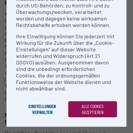
RESEARCH SERVICES
durch US-Behörden, zu Kontroll- und zu
Überwachungszwecken, verarbeitet
Konfokalen Laser Scanning Mikroskopie
werden und dagegen keine wirksamen
Immunfluoreszenz/Morphometrie
Rechtsbehelfe erhoben werden können.
Live Cell Imaging
Analytische Fluoreszenzmikroskopie
Ihre Einwilligung können Sie jederzeit mit
Bau und Modifizierung von Mikroskopsystemen
Wirkung für die Zukunft über die „Cookie-
STED Mikroskopie
Einstellungen“ auf dieser Website
Patch-Clamp an Zellkulturen
widerrufen und Widerspruch (Art 21
REM
DSGVO) ausüben. Ausgenommen davon
TEM
sind die unbedingt erforderlichen
Analytische TEM
Cookies, die der ordnungsgemäßen
(Elektronenenergieverlustspektroskopie)
Funktionsweise der Website dienen und
TEM Tomografie
nicht abwählbar sind.
Cryopräparationsmethoden für TEM
Organoid Imaging
EINSTELLUNGEN
ALLE COOKIES
VERWALTEN
AKZEPTIEREN
METHODEN & EXPERTISE ZUR
FORSCHUNGSINFRASTRUKTUR