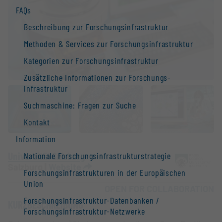
FAQs
Beschreibung zur Forschungs­infrastruktur
Methoden & Services zur Forschungs­infrastruktur
Kategorien zur Forschungs­infrastruktur
Zusätzliche Informationen zur Forschungs­
infrastruktur
Suchmaschine: Fragen zur Suche
Kontakt
Information
Universität Salzburg
Nationale Forschungs­infrastruktur­strategie
Salzburg |
Website
Forschungs­infrastrukturen in der Europäischen
Union
OPEN FOR COLLABORATION
Forschungs­infrastruktur-Datenbanken /
KURZBESCHREIBUNG
Forschungs­infrastruktur-Netzwerke