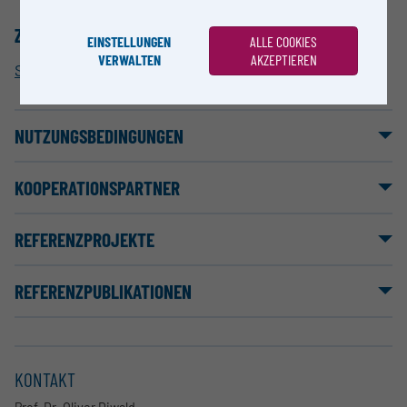
ZUORDNUNG ZUR FORSCHUNGSINFRASTRUKTUR
EINSTELLUNGEN
ALLE COOKIES
VERWALTEN
AKZEPTIEREN
Spektroskopie
NUTZUNGSBEDINGUNGEN
KOOPERATIONSPARTNER
REFERENZPROJEKTE
REFERENZPUBLIKATIONEN
KONTAKT