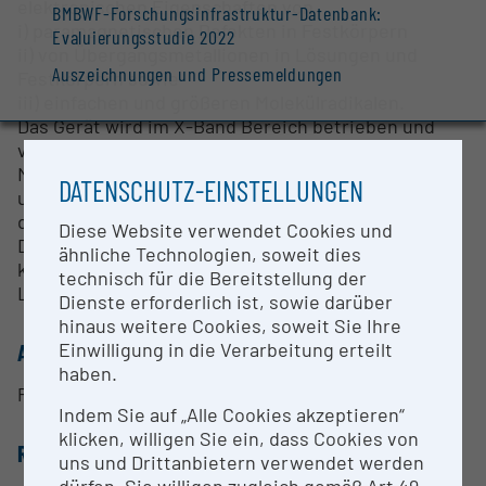
elektronischen Eigenschaften von
BMBWF-Forschungsinfrastruktur-Datenbank:
i) paramagnetischen Defekten in Festkörpern
Evaluierungsstudie 2022
ii) von Übergangsmetallionen in Lösungen und
Auszeichnungen und Pressemeldungen
Festkörpern sowie
iii) einfachen und größeren Molekülradikalen.
Das Gerät wird im X-Band Bereich betrieben und
verfügt über Erweiterungen, die es erlauben, ESR-
Messungen im Temperaturbereich zwischen 10K
DATENSCHUTZ-EINSTELLUNGEN
und 500 K durchzuführen. Vakuumzubehör und Art
des Hohlraumresonantoren ermöglichen die
Diese Website verwendet Cookies und
Durchführung von ESR-Messungen in
ähnliche Technologien, soweit dies
kontrollierbarer Gasatmosphäre und/oder unter
technisch für die Bereitstellung der
Lichtanregung.
Dienste erforderlich ist, sowie darüber
hinaus weitere Cookies, soweit Sie Ihre
Einwilligung in die Verarbeitung erteilt
ANSPRECHPERSON
haben.
Prof. Dr. Oliver Diwald
Indem Sie auf „Alle Cookies akzeptieren“
klicken, willigen Sie ein, dass Cookies von
RESEARCH SERVICES
uns und Drittanbietern verwendet werden
dürfen. Sie willigen zugleich gemäß Art 49