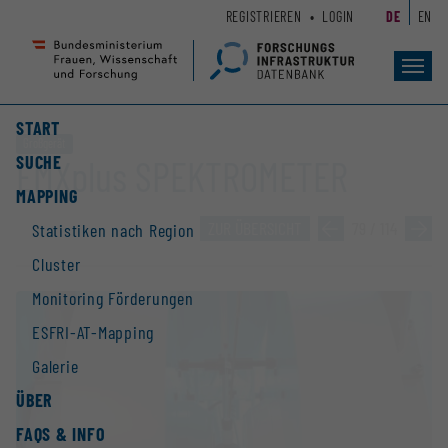
Zum
Zur
REGISTRIEREN
LOGIN
DE
EN
Seiteninhalt
Hauptnavigation
(
(
Accesskey
Accesskey
Toggl
navig
1)
2)
START
Großgerät
SUCHE
EMXplus SPEKTROMETER
MAPPING
ZUR ÜBERSICHT
»
79 / 114
»
Statistiken nach Region
Cluster
Monitoring Förderungen
ESFRI-AT-Mapping
Galerie
ÜBER
FAQS & INFO