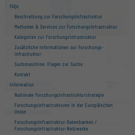
FAQs
Beschreibung zur Forschungs­infrastruktur
Methoden & Services zur Forschungs­infrastruktur
Kategorien zur Forschungs­infrastruktur
Zusätzliche Informationen zur Forschungs­
infrastruktur
Suchmaschine: Fragen zur Suche
Kontakt
Universität Salzburg
Information
Salzburg |
Website
Nationale Forschungs­infrastruktur­strategie
OPEN FOR COLLABORATION
Forschungs­infrastrukturen in der Europäischen
KURZBESCHREIBUNG
Union
Forschungs­infrastruktur-Datenbanken /
Das Elektronenspinresonanz-Spektrometer dient
Forschungs­infrastruktur-Netzwerke
zum Nachweis und zur Charakterisierung der