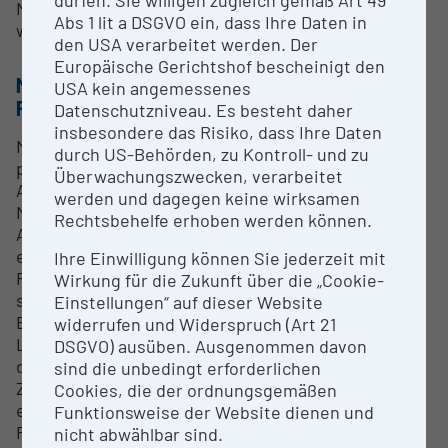
Nachweis und Charakterisierung von Radikalen und
Abs 1 lit a DSGVO ein, dass Ihre Daten in
weiterer paramagnetischer Spezies
den USA verarbeitet werden. Der
Europäische Gerichtshof bescheinigt den
METHODEN & EXPERTISE ZUR
USA kein angemessenes
FORSCHUNGSINFRASTRUKTUR
Datenschutzniveau. Es besteht daher
insbesondere das Risiko, dass Ihre Daten
Mit dem ESR-Spektrometer können
durch US-Behörden, zu Kontroll- und zu
paramagnetische Spezies in verschiedenen
Überwachungszwecken, verarbeitet
Aggregatzuständen untersucht werden. Als
werden und dagegen keine wirksamen
Magnetresonanz-Methode liefert dieses
Rechtsbehelfe erhoben werden können.
Analysenverfahren wichtige Informationen zur
elektronischen Struktur von Molekülen und
Ihre Einwilligung können Sie jederzeit mit
Festkörpern, die ungepaarte Elektronen als
Wirkung für die Zukunft über die „Cookie-
spektroskopische Sonderspezies aufweisen.
Einstellungen“ auf dieser Website
Ergänzende Ausstattung erlaubt es mit Hilfe von
widerrufen und Widerspruch (Art 21
Lichteinstrahlung, Wärmeeinwirkung oder auch
DSGVO) ausüben. Ausgenommen davon
durch chemische Reaktionen paramagnetische
sind die unbedingt erforderlichen
Zentren im jeweiligen Untersuchungssystem zu
Cookies, die der ordnungsgemäßen
erzeugen, um deren elektronische Umgebung,
Funktionsweise der Website dienen und
Reaktivität und Stabilität zu untersuchen.
nicht abwählbar sind.