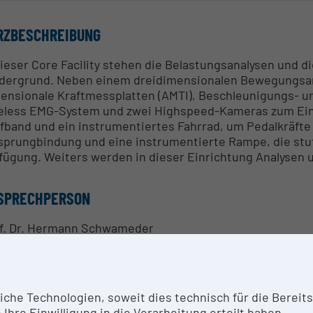
RZBESCHREIBUNG
dieser Core Facility stehen die Belastungsanalysen und
dergrund. Neben einem dreidimensionalen Bewegungsan
ensionale Kraftmessplatten (AMTI), Beschleunigungs- u
eless EMG-System und zwei Highspeed-Kameras zum Einsa
fband und ein instrumentiertes Fahrrad, um Pedalkräft
sprungbindung und eine instrumentierte Rampe, die stuf
fügung. Weiters werden in dieser Einrichtung Analysen
SPRECHPERSON
f. Dr. Hermann Schwameder
SEARCH SERVICES
he Technologien, soweit dies technisch für die Bereitste
gemein
Ihre Einwilligung in die Verarbeitung erteilt haben.