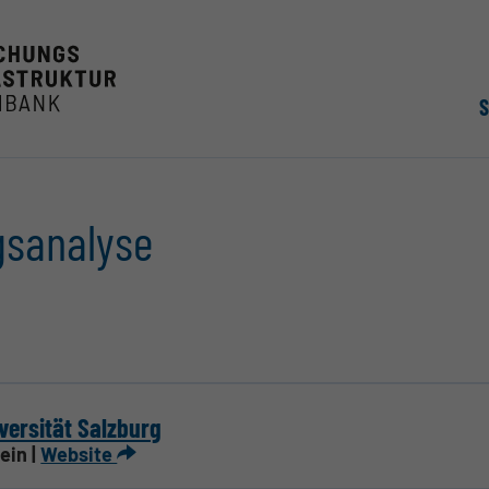
gsanalyse
versität Salzburg
lein |
Website