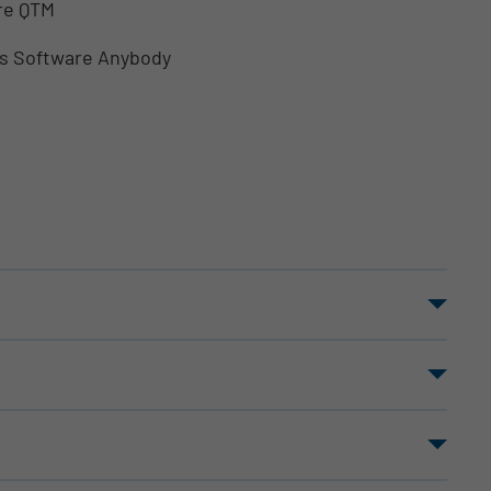
re QTM
ls Software Anybody