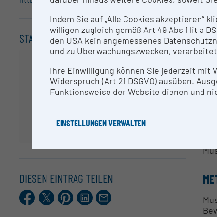
Ang
Bio
Indem Sie auf „Alle Cookies akzeptieren“ kl
ges
willigen zugleich gemäß Art 49 Abs 1 lit a
STANDORT
den USA kein angemessenes Datenschutzniv
Kon
und zu Überwachungszwecken, verarbeitet
Rad
Alp
Ihre Einwilligung können Sie jederzeit mit
Gan
Widerspruch (Art 21 DSGVO) ausüben. Ausg
Lau
Funktionsweise der Website dienen und nic
Met
Gel
EINSTELLUNGEN VERWALTEN
2D/
2D/
Mus
DIESEN EINTRAG TEILEN
ME
Facebook
X.com
Pinterest
LinkedIn
E-
Mus
Mail
Bew