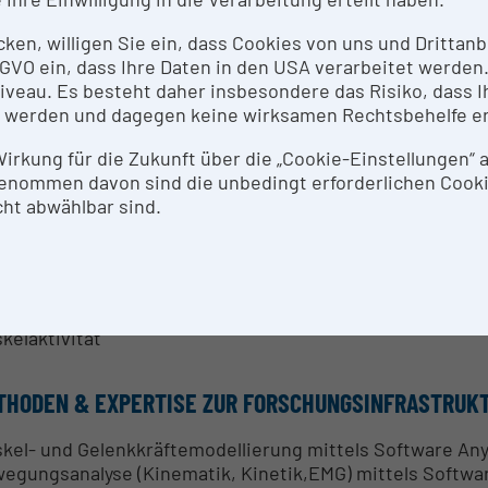
ewandte Sportbiomechanik
mechanik und Sportausrüstung
icken, willigen Sie ein, dass Cookies von uns und Dritta
undheits- und verletzungsbezogene Biomechanik
 DSGVO ein, dass Ihre Daten in den USA verarbeitet werde
eau. Es besteht daher insbesondere das Risiko, dass Ih
text
 werden und dagegen keine wirksamen Rechtsbehelfe e
-Biomechanik
in-Ski-Biomechanik
 Wirkung für die Zukunft über die „Cookie-Einstellungen“
g-Biomechanik
enommen davon sind die unbedingt erforderlichen Cook
f-Biomechanik
ht abwählbar sind.
hodisch
enksbelastung
3D-Kinematik
3D-Kinetik
kelaktivität
THODEN & EXPERTISE ZUR FORSCHUNGSINFRASTRUK
kel- und Gelenkkräftemodellierung mittels Software An
egungsanalyse (Kinematik, Kinetik,EMG) mittels Softwa