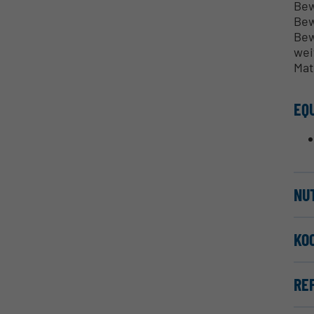
Bew
Bew
Bew
wei
Mat
EQ
NU
KO
RE