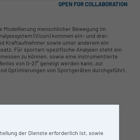
OPEN FOR COLLABORATION
 die Modellierung menschlicher Bewegung im
alysesystem (Vicon) kommen ein- und drei-
nd Kraftaufnehmer sowie unter anderem ein
tz. Für sportart-spezifische Analysen steht ein
e messen zu können, sowie eine instrumentierte
enlos von 0–21° geneigt werden kann, zur
 und Optimierungen von Sportgeräten durchgeführt.
llung der Dienste erforderlich ist, sowie