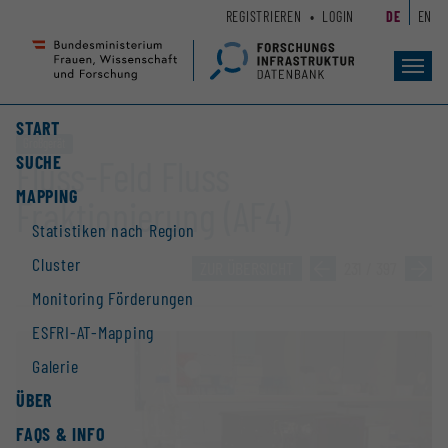
Zum
Zur
REGISTRIEREN
LOGIN
DE
EN
Seiteninhalt
Hauptnavigation
(
(
Accesskey
Accesskey
Toggl
navig
1)
2)
START
Großgerät
SUCHE
Fluss-Feld Fluss
MAPPING
Fraktionierung (AF4)
Statistiken nach Region
Cluster
ZUR ÜBERSICHT
»
231 / 397
»
Monitoring Förderungen
ESFRI-AT-Mapping
Galerie
ÜBER
FAQS & INFO