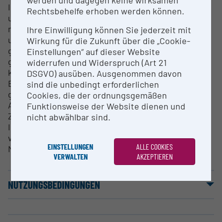
Im Rahmen der Charkterisierung von Nanopartikeln
Rechtsbehelfe erhoben werden können.
und Kolloiden kann mit diesem Gerät die
massenbezogene Größenverteilung von Partikeln
Ihre Einwilligung können Sie jederzeit mit
und Makromolekülen zwischen 1 und 1000 nm
Wirkung für die Zukunft über die „Cookie-
gemessen werden. Da die Partikel in dem Gerät
Einstellungen“ auf dieser Website
größenabhängig voneinander getrennt werden,
widerrufen und Widerspruch (Art 21
können mit nachgeschalteten Detektoren die
DSGVO) ausüben. Ausgenommen davon
Eigenschaften der Partikel gemessen werden. Dazu
sind die unbedingt erforderlichen
gehören optische Eigenschaften wie UV/VIS
Cookies, die der ordnungsgemäßen
Absorption und Fluoreszenz und die elementare
Funktionsweise der Website dienen und
Zusammensetzung mit Hilfe der Spurenanalytik mit
nicht abwählbar sind.
ICP-OES oder -MS. Das Gerät ergänzt die
vorhandene Ausstattung zur Analytik von
EINSTELLUNGEN
ALLE COOKIES
Nanopartikeln und Kolloiden.
VERWALTEN
AKZEPTIEREN
NUTZUNGSBEDINGUNGEN