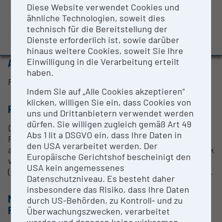
OES oder ICP-MS). Messung des hydrodynamischen
BMBWF-Forschungsinfrastruktur-Datenbank:
Diese Website verwendet Cookies und
Durchmessers, Partikelgrößenverteilungen und
Evaluierungsstudie 2022
ähnliche Technologien, soweit dies
eigenschaften-spezifische Größenverteilungen
technisch für die Bereitstellung der
Auszeichnungen und Pressemeldungen
(bezogen z.B. auf ein bestimmtes Element).
Dienste erforderlich ist, sowie darüber
hinaus weitere Cookies, soweit Sie Ihre
Einwilligung in die Verarbeitung erteilt
ANSPRECHPERSON
haben.
Frank von der Kammer
Indem Sie auf „Alle Cookies akzeptieren“
klicken, willigen Sie ein, dass Cookies von
RESEARCH SERVICES
uns und Drittanbietern verwendet werden
dürfen. Sie willigen zugleich gemäß Art 49
Derzeit werden keine Research Services für diese
Abs 1 lit a DSGVO ein, dass Ihre Daten in
Forschungsinfrastruktur angeboten. Bei Interesse
den USA verarbeitet werden. Der
an einer Kooperation setzen Sie sich bitte mit Frank
Europäische Gerichtshof bescheinigt den
von der Kammer
USA kein angemessenes
(
frank.von.der.kammer@univie.ac.at
) in Verbindung.
Datenschutzniveau. Es besteht daher
insbesondere das Risiko, dass Ihre Daten
METHODEN & EXPERTISE ZUR
durch US-Behörden, zu Kontroll- und zu
FORSCHUNGSINFRASTRUKTUR
Überwachungszwecken, verarbeitet
werden und dagegen keine wirksamen