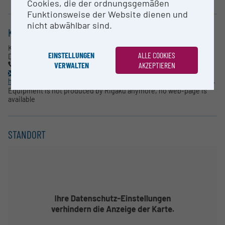
Cookies, die der ordnungsgemäßen
Funktionsweise der Website dienen und
nicht abwählbar sind.
KONTAKT
Kristina Djinovic-Carugo
EINSTELLUNGEN
ALLE COOKIES
Department für Strukturbiologie und Computational Biology
VERWALTEN
AKZEPTIEREN
T: +43-1-4277-522 03
kristina.djinovic@univie.ac.at
https://www.mfpl.ac.at/groups/mfpl-group/group-info/djinovic.html
Equipment is not produced by Rigaku anymore, no web-page is
available
STANDORT