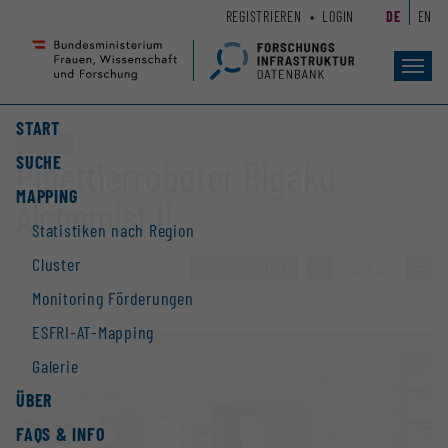
Zum
Zur
REGISTRIEREN
LOGIN
DE
EN
Seiteninhalt
Hauptnavigation
(
(
Accesskey
Accesskey
Toggl
navig
1)
2)
START
Großgerät
SUCHE
Pipettierroboter Rigaku
MAPPING
Alchemist II
Statistiken nach Region
Cluster
ZUR ÜBERSICHT
»
269 / 397
»
Monitoring Förderungen
ESFRI-AT-Mapping
Galerie
ÜBER
FAQS & INFO