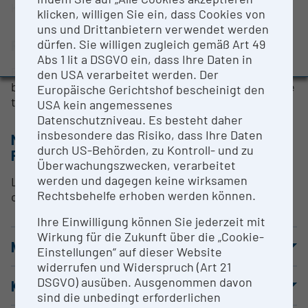
Kristina Djinovic-Carugo
BMBWF-Forschungsinfrastruktur-Datenbank:
klicken, willigen Sie ein, dass Cookies von
Evaluierungsstudie 2022
uns und Drittanbietern verwendet werden
RESEARCH SERVICES
dürfen. Sie willigen zugleich gemäß Art 49
Auszeichnungen und Pressemeldungen
Abs 1 lit a DSGVO ein, dass Ihre Daten in
Refinement of crystallisation conditions of
den USA verarbeitet werden. Der
biological macromolecules. Users are trained to use
Europäische Gerichtshof bescheinigt den
the instrument.
USA kein angemessenes
Datenschutzniveau. Es besteht daher
insbesondere das Risiko, dass Ihre Daten
METHODEN & EXPERTISE ZUR
durch US-Behörden, zu Kontroll- und zu
FORSCHUNGSINFRASTRUKTUR
Überwachungszwecken, verarbeitet
werden und dagegen keine wirksamen
Liquid handling robot customised for refinement of
Rechtsbehelfe erhoben werden können.
crystalisation conditions
Ihre Einwilligung können Sie jederzeit mit
Wirkung für die Zukunft über die „Cookie-
NUTZUNGSBEDINGUNGEN
Einstellungen“ auf dieser Website
widerrufen und Widerspruch (Art 21
DSGVO) ausüben. Ausgenommen davon
KOOPERATIONSPARTNER
sind die unbedingt erforderlichen