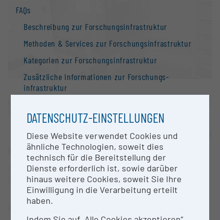
FAQs
Beschreibung zur Forschungs­infrastruktur
Methoden & Services zur Forschungs­infrastruktur
Kategorien zur Forschungs­infrastruktur
Zusätzliche Informationen zur Forschungs­
infrastruktur
Universität Wien
Suchmaschine: Fragen zur Suche
Wien
DATENSCHUTZ-EINSTELLUNGEN
Kontakt
OPEN FOR COLLABORATION
Diese Website verwendet Cookies und
Information
ähnliche Technologien, soweit dies
KURZBESCHREIBUNG
Nationale Forschungs­infrastruktur­strategie
technisch für die Bereitstellung der
Dienste erforderlich ist, sowie darüber
Specialized pipetting robot for refinement of
Forschungs­infrastrukturen in der Europäischen
hinaus weitere Cookies, soweit Sie Ihre
crystalisation conditions
Union
Einwilligung in die Verarbeitung erteilt
Forschungs­infrastruktur-Datenbanken /
haben.
ANSPRECHPERSON
Forschungs­infrastruktur-Netzwerke
Indem Sie auf „Alle Cookies akzeptieren“