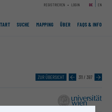
REGISTRIEREN
LOGIN
DE
EN
START
SUCHE
MAPPING
ÜBER
FAQS & INFO
ZUR ÜBERSICHT
»
311 / 397
»