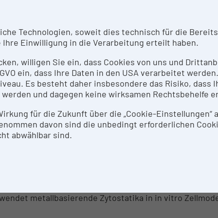
RZBESCHREIBUNG
he Technologien, soweit dies technisch für die Bereitste
Ihre Einwilligung in die Verarbeitung erteilt haben.
 Analyte Excite 193nm excimer laser ablation System wi
 Multielementanalyse in Gewebe-und Tumorproben verwe
icken, willigen Sie ein, dass Cookies von uns und Dritta
e räumliche Auflösung von ca. 1 µm und eine schnelle M
 DSGVO ein, dass Ihre Daten in den USA verarbeitet werde
ersystemen, um viele biologische Proben in kurzer Zeit z
eau. Es besteht daher insbesondere das Risiko, dass Ih
 werden und dagegen keine wirksamen Rechtsbehelfe e
SPRECHPERSON
 Wirkung für die Zukunft über die „Cookie-Einstellungen“
enommen davon sind die unbedingt erforderlichen Cook
da Koellensperger
ht abwählbar sind.
SEARCH SERVICES
ch die Kopplung des Laserablationssystems am bestehe
ualisierung von Elementen in Gewebe-und Tumorproben 
wendet metallbasierende Zytostatika in in vitro Zellmod