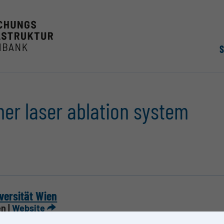
mer laser ablation system
versität Wien
n |
Website