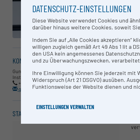
DATENSCHUTZ-EINSTELLUNGEN
KU
Diese Website verwendet Cookies und ähnlic
darüber hinaus weitere Cookies, soweit Sie 
Ein
zur
Indem Sie auf „Alle Cookies akzeptieren“ kl
hoh
willigen zugleich gemäß Art 49 Abs 1 lit a
Las
den USA kein angemessenes Datenschutzniv
KONTAKT
und zu Überwachungszwecken, verarbeitet
AN
Gunda Koellensperger
Ihre Einwilligung können Sie jederzeit mit
Institut für Analytische Chemie
Widerspruch (Art 21 DSGVO) ausüben. Ausg
Gun
+43 1 4277 52303
Funktionsweise der Website dienen und nic
gunda.koellensperger@univie.ac.at
RE
EINSTELLUNGEN VERWALTEN
STANDORT
Dur
Vis
ver