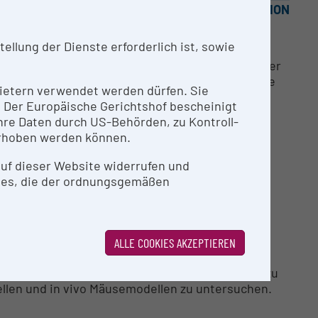
OPEN FOR COLLABORATION
llung der Dienste erforderlich ist, sowie
rd in Kopplung an ein ICP-TOF-Massenspektrometer
ndet. Das Laserablationssystem ermöglicht eine
nbietern verwendet werden dürfen. Sie
esszeit im Vergleich zu herkömmlichen
n. Der Europäische Gerichtshof bescheinigt
u analysieren.
re Daten durch US-Behörden, zu Kontroll-
rhoben werden können.
 auf dieser Website widerrufen und
ies, die der ordnungsgemäßen
ALLE COOKIES AKZEPTIEREN
nde ICP-Massenspektrometer, kann die
von Mäusen ermöglicht werden. Es wird u.a. dazu
ellen und in vivo Mäusemodellen zu untersuchen.