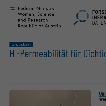
Zum
Zur
Seiteninhalt
Hauptnavigation
(
(
Accesskey
Accesskey
1)
2)
Large equipment
H -Permeabilität für Dich
Uni
Wel