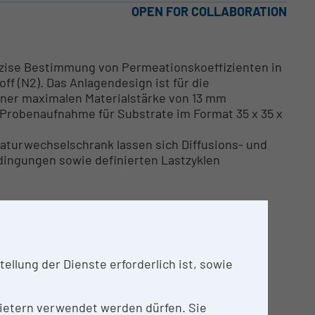
OPEN FOR COLLABORATION
äzise Bestimmung von Permeationskoeffizienten in
ff (N2). Das Anlagendesign ist für die
einer maximalen Materialstärke von 13 mm
e Probenaufnahme für Substrate im Format 35 x 35 x
aturwechselschrank lassen sich Diffusions- und
ingungen sowie definierten Lastzyklen
llung der Dienste erforderlich ist, sowie
nbietern verwendet werden dürfen. Sie