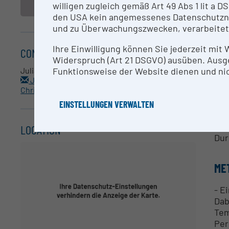
- E
willigen zugleich gemäß Art 49 Abs 1 lit a
Dab
den USA kein angemessenes Datenschutzniv
Tem
und zu Überwachungszwecken, verarbeitet
Per
wod
Ihre Einwilligung können Sie jederzeit mit
CONTACT
Widerspruch (Art 21 DSGVO) ausüben. Ausg
-Es
Funktionsweise der Website dienen und nic
Julia Thalhammer / Christoph Burgstaller
Julia.Thalhammer@fh-wels.at /
Wer
Christoph.Burgstaller@fh-wels.at
- W
EINSTELLUNGEN VERWALTEN
Kon
Per
LOCATION
Dur
ME
- E
Dab
Tem
Per