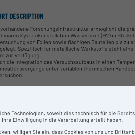
ORT DESCRIPTION
 vorhandene Forschungsinfrastruktur ermöglicht die pr
 binären Systemkonstellation Wasserstoff (H2) in Sticksto
ersuchung von Folien sowie flächigen Bauteilen bis zu 
gelegt. Spezifisch für metallische Werkstoffe steht ein
m zur Verfügung.
ch die Integration des Versuchsaufbaus in einen Temper
meationsvorgänge unter variablen thermischen Randbed
ersuchen.
NTACT PERSON
ia Thalhammer / Christoph Burgstaller
he Technologien, soweit dies technisch für die Bereitste
Ihre Einwilligung in die Verarbeitung erteilt haben.
SEARCH SERVICES
icken, willigen Sie ein, dass Cookies von uns und Dritta