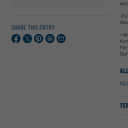
wod
-Es
Wer
SHARE THIS ENTRY
- W
Facebook
X.com
Pinterest
LinkedIn
E-
Kon
Mail
Per
Dur
AL
H2 
TE