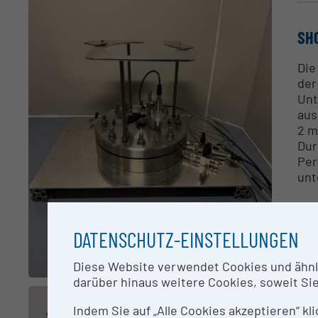
SH
Die
der
Unt
aus
2 m
Dur
Per
unt
CO
DATENSCHUTZ-EINSTELLUNGEN
Jul
Diese Website verwendet Cookies und ähnlic
darüber hinaus weitere Cookies, soweit Sie 
RE
Indem Sie auf „Alle Cookies akzeptieren“ kl