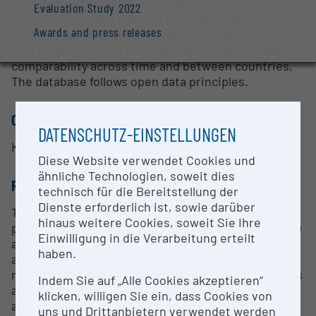
birth order. The HFD is entirely based on official
Evaluation Study 2022
vital statistics and places a great emphasis on
Awards and press releases
rigorous data checking and documentation. The
HFD adopts uniform methodology to warrant data
comparability across time and between countries.
The database follows open data principles.
CONTACT PERSON
DATENSCHUTZ-EINSTELLUNGEN
Krystof Zeman
Diese Website verwendet Cookies und
ähnliche Technologien, soweit dies
RESEARCH SERVICES
technisch für die Bereitstellung der
Dienste erforderlich ist, sowie darüber
The five-year project Fertility, reproduction and
hinaus weitere Cookies, soweit Sie Ihre
population change in 21st century Europe (EURREP)
Einwilligung in die Verarbeitung erteilt
analyses key issues related to fertility, reproduction
haben.
and their implications in low-fertility societies. Our
research combines detailed databases with surveys
Indem Sie auf „Alle Cookies akzeptieren“
and theoretical perspectives. We pay particular
klicken, willigen Sie ein, dass Cookies von
attention to the education dimension, looking at
uns und Drittanbietern verwendet werden