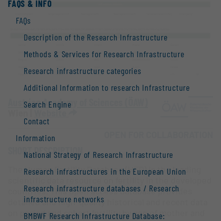
FAQS & INFO
FAQs
Description of the Research Infrastructure
Methods & Services for Research Infrastructure
Research infrastructure categories
Additional Information to research Infrastructure
Austrian Academy of Sciences (ÖAW)
Search Engine
Wien |
Website
Contact
OPEN FOR COLLABORATION
Information
SHORT DESCRIPTION
National Strategy of Research Infrastructure
The Human Fertility Database (HFD) is the leading
Research infrastructures in the European Union
scientific data resource on fertility in the developed
Research infrastructure databases / Research
countries. This open access database provides
infrastructure networks
detailed and high-quality historical and recent data
on period and cohort fertility by age of mother and
BMBWF Research Infrastructure Database: