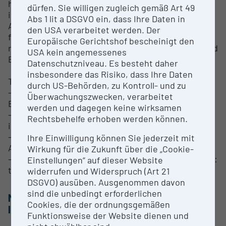
how cohort fertility rates, family size, and fertility
dürfen. Sie willigen zugleich gemäß Art 49
intentions are structured by level of education.
Abs 1 lit a DSGVO ein, dass Ihre Daten in
Apart from Europe, which is the project’s primary
den USA verarbeitet werden. Der
focus, we examine other countries with low fertility
Europäische Gerichtshof bescheinigt den
rates, including the United States, Japan, Korea and
USA kein angemessenes
Brazil.
Datenschutzniveau. Es besteht daher
insbesondere das Risiko, dass Ihre Daten
The project consists of four interrelated themes:
durch US-Behörden, zu Kontroll- und zu
- Advancing fertility research in contemporary
Überwachungszwecken, verarbeitet
Europe: Theories, patterns and reversals
werden und dagegen keine wirksamen
- Aggregate patterns and developments of fertility
Rechtsbehelfe erhoben werden können.
intentions in Europe
- Fertility, migration, and population change:
Ihre Einwilligung können Sie jederzeit mit
Advancing methods and measurement
Wirkung für die Zukunft über die „Cookie-
- Expanding and sustaining new data infrastructure:
Einstellungen“ auf dieser Website
the Human Fertility Database and other data
widerrufen und Widerspruch (Art 21
DSGVO) ausüben. Ausgenommen davon
sind die unbedingt erforderlichen
METHODS & EXPERTISE FOR RESEARCH
Cookies, die der ordnungsgemäßen
INFRASTRUCTURE
Funktionsweise der Website dienen und