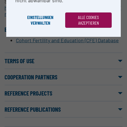
nicht abwählbar sind.
See detailed documentation at
https://www.humanfertility.org/File/GetDocumentF
ree/Docs/methods.pdf
EINSTELLUNGEN
ALLE COOKIES
VERWALTEN
AKZEPTIEREN
EQUIPMENT
Cohort Fertility and Education (CFE) Database
TERMS OF USE
COOPERATION PARTNERS
REFERENCE PROJECTS
REFERENCE PUBLICATIONS