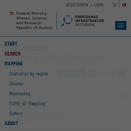
Zum
Zur
REGISTRIEREN
LOGIN
DE
EN
Seiteninhalt
Hauptnavigation
(
(
Accesskey
Accesskey
Toggl
1)
2)
navig
START
Electronic database / Collection
SEARCH
Human Fertility Database
MAPPING
TO OVERVIEW
»
513 / 2928
»
Statistics by region
Cluster
Monitoring
ESFRI-AT-Mapping
Gallery
ABOUT