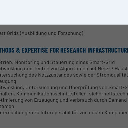
l.-Ing. Bernhard Grasel BSc.
SEARCH SERVICES
rt Grids (Ausbildung und Forschung)
THODS & EXPERTISE FOR RESEARCH INFRASTRUCTUR
etrieb, Monitoring und Steuerung eines Smart-Grid
ntwicklung und Testen von Algorithmen auf Netz- / Haus
ntersuchung des Netzzustandes sowie der Stromqualität
eugung
ntwicklung, Untersuchung und Überprüfung von Smart-
halten, Kommunikationsschnittstellen, sicherheitstech
ptimierung von Erzeugung und Verbrauch durch Deman
stemen
ntersuchungen zu Interoperabilität von neuen Kompone