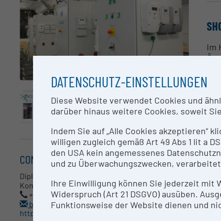
SH
Im 
Öst
wur
DATENSCHUTZ-EINSTELLUNGEN
Hau
Diese Website verwendet Cookies und ähnlic
Ein
darüber hinaus weitere Cookies, soweit Sie 
Lei
ver
Indem Sie auf „Alle Cookies akzeptieren“ kl
willigen zugleich gemäß Art 49 Abs 1 lit a
Die
den USA kein angemessenes Datenschutzniv
sin
CONTACT
und zu Überwachungszwecken, verarbeitet
Wär
Dipl.-Ing. Bernhard Grasel BSc.
ele
Ihre Einwilligung können Sie jederzeit mit
Kompetenzfeld Renewable Energy Technologies
Widerspruch (Art 21 DSGVO) ausüben. Ausg
+43 1 333 40 77 - 5105
Funktionsweise der Website dienen und nic
CO
bernhard.grasel@technikum-wien.at
https://www.technikum-wien.at