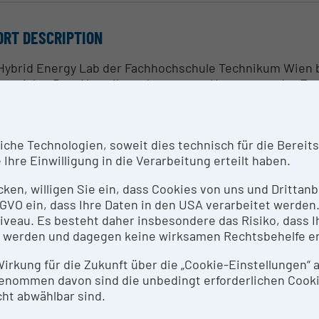
ORT DESCRIPTION
Hybrid Energy Lab der Fachhochschule Technikum Wien b
erreichs. Dem Verteilnetz kommt zur Umsetzung der En
de im Smart Grid Lab ein Verteilnetz (Vorstadtnetz) na
shalte angeschlossen sind.
he Technologien, soweit dies technisch für die Bereitste
 Transformator mit Längsregelung erlaubt die individuel
Ihre Einwilligung in die Verarbeitung erteilt haben.
tungsimpedanzen können für Voll- und Teillastverhalten 
schiedenen Netz-Topologien betrieben werden (Stern, Bus,
icken, willigen Sie ein, dass Cookies von uns und Dritta
 DSGVO ein, dass Ihre Daten in den USA verarbeitet werde
 Prosumer-Haushalte sind mit verschiedenen Betriebsmi
eau. Es besteht daher insbesondere das Risiko, dass Ih
d Photovoltaikanlagen (Dach, Fassade, PV-Array Simulato
 werden und dagegen keine wirksamen Rechtsbehelfe e
mepumpen. Die Last kann mittels variabler Lastquellen 
ktrische Betriebsmittel können über CEE Stecker anges
 Wirkung für die Zukunft über die „Cookie-Einstellungen“
enommen davon sind die unbedingt erforderlichen Cook
ht abwählbar sind.
NTACT PERSON