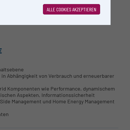
ALLE COOKIES AKZEPTIEREN
E
haltsebene
 in Abhängigkeit von Verbrauch und erneuerbarer
Grid Komponenten wie Performance, dynamischem
nischen Aspekten, Informationssicherheit
d Side Management und Home Energy Management
nten