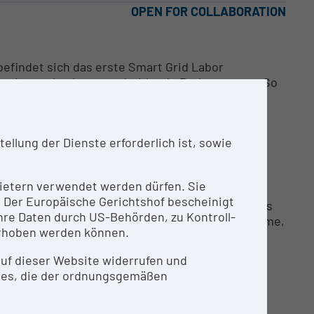
OPEN FOR COLLABORATION
efindet sich das erste Smart Grid Labor
ergiewende eine entscheidende Bedeutung zu. So
chgebildet an welches insgesamt vier Prosumer-
llung der Dienste erforderlich ist, sowie
le Variation der drei Phasenspannungen.
eingestellt werden und das Verteilnetz kann in
 Stich, Insel etc.).
nbietern verwendet werden dürfen. Sie
n. Der Europäische Gerichtshof bescheinigt
tteln und Erzeugungsanlagen ausgestattet. Dies
re Daten durch US-Behörden, zu Kontroll-
r etc.), E-Ladestationen, Batteriespeichersysteme,
rhoben werden können.
nachgestellt werden und beliebige weitere
chlossen werden.
 auf dieser Website widerrufen und
ies, die der ordnungsgemäßen