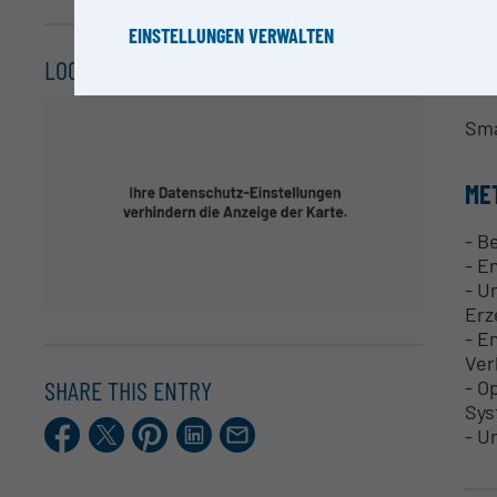
Dip
EINSTELLUNGEN VERWALTEN
LOCATION
RE
Sma
ME
- B
- E
- U
Erz
- E
Ver
SHARE THIS ENTRY
- O
Sy
Facebook
X.com
Pinterest
LinkedIn
E-
- U
Mail