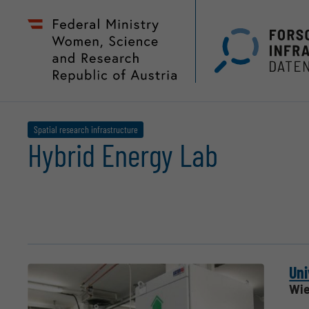
Zum
Zur
Seiteninhalt
Hauptnavigation
(
(
Accesskey
Accesskey
1)
2)
Spatial research infrastructure
Hybrid Energy Lab
Uni
Wie