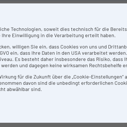
ORT DESCRIPTION
gzeitbeobachtung von lebenden Säugerzellen an 6 Messp
he Technologien, soweit dies technisch für die Bereitste
hilfe von Auswertesoftware.
Ihre Einwilligung in die Verarbeitung erteilt haben.
icken, willigen Sie ein, dass Cookies von uns und Dritta
NTACT PERSON
 DSGVO ein, dass Ihre Daten in den USA verarbeitet werde
eau. Es besteht daher insbesondere das Risiko, dass Ih
tin Offterdinger
 werden und dagegen keine wirksamen Rechtsbehelfe e
 Wirkung für die Zukunft über die „Cookie-Einstellungen“
SEARCH SERVICES
enommen davon sind die unbedingt erforderlichen Cook
ht abwählbar sind.
earch Services nach Vereinbarung
THODS & EXPERTISE FOR RESEARCH INFRASTRUCTUR
senkontrast, Weitfeldfluoreszenz