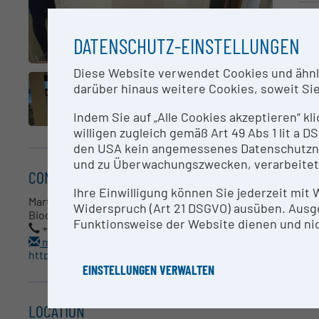
SH
DATENSCHUTZ-EINSTELLUNGEN
Lan
Diese Website verwendet Cookies und ähnlic
mit
darüber hinaus weitere Cookies, soweit Sie 
Indem Sie auf „Alle Cookies akzeptieren“ kl
CO
willigen zugleich gemäß Art 49 Abs 1 lit a
den USA kein angemessenes Datenschutzniv
Mar
und zu Überwachungszwecken, verarbeitet
CONTACT
Ihre Einwilligung können Sie jederzeit mit
RE
Martin Offterdinger
Widerspruch (Art 21 DSGVO) ausüben. Ausg
Biooptik
Funktionsweise der Website dienen und nic
Res
+435129003-70287
martin.offterdinger@i-med.ac.at
https://www.i-med.ac.at
ME
EINSTELLUNGEN VERWALTEN
Pha
LOCATION