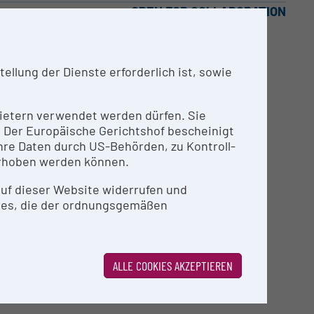
OPEN FOR COLLABORATION
lätzen. Teilweise automatisierte Auswertung
llung der Dienste erforderlich ist, sowie
nbietern verwendet werden dürfen. Sie
n. Der Europäische Gerichtshof bescheinigt
re Daten durch US-Behörden, zu Kontroll-
rhoben werden können.
 auf dieser Website widerrufen und
ies, die der ordnungsgemäßen
E
ALLE COOKIES AKZEPTIEREN