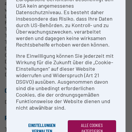
aufheizbar
USA kein angemessenes
verwendbare Materialen: wasserbasierte,
Datenschutzniveau. Es besteht daher
Lösungsmittel-basierte, saure oder basische
insbesondere das Risiko, dass Ihre Daten
Flüssigkeiten als Tinten (pH Wert 4 – 9)
durch US-Behörden, zu Kontroll- und zu
Tintenvolumen/Kartusche: 1,5 mL
Überwachungszwecken, verarbeitet
Tropfenvolumen: 1 bzw. 10 pL
werden und dagegen keine wirksamen
Tintenanforderungen Viskosität: 10-12 cP bei
Rechtsbehelfe erhoben werden können.
Drucktemperatur, Siedepunkte über 100°C,
Oberflächenspannung: 28-42 dynes/cm bei der
Ihre Einwilligung können Sie jederzeit mit
Drucktemperatur, relative Dichte größer als 1 ist
Wirkung für die Zukunft über die „Cookie-
vorteilhaft, Partikelgröße max. 0,09 µm (1 pL
Einstellungen“ auf dieser Website
Druckkopf) bzw. 0.2 µm (10 pL Druckkopf)
widerrufen und Widerspruch (Art 21
DSGVO) ausüben. Ausgenommen davon
sind die unbedingt erforderlichen
CONTACT PERSON
Cookies, die der ordnungsgemäßen
Funktionsweise der Website dienen und
DI Daniel Fechtig, PhD
nicht abwählbar sind.
RESEARCH SERVICES
EINSTELLUNGEN
ALLE COOKIES
Test of inks according to their printability
VERWALTEN
AKZEPTIEREN