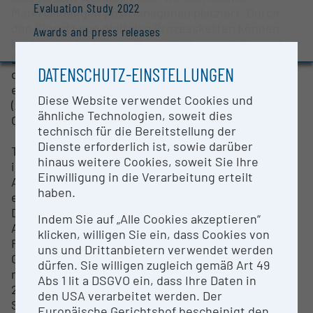
Evaluation Study 2022
Materialmengen positionsgenau platziert. Durch
den Einsatz von digitalen Prozessketten können
Awards and press releases
hoch individualisierte Produkte hergestellt werden.
Die Entwicklung von funktionellen Tinten ermöglich
DATENSCHUTZ-EINSTELLUNGEN
die Herstellung von Beschichtungen mit
entsprechenden Eigenschaften bzw. Funktionen
Diese Website verwendet Cookies und
(z.B. elektrische Leitfähigkeit, Lichtleiter,
ähnliche Technologien, soweit dies
Organische Elektronik, …).
technisch für die Bereitstellung der
Dienste erforderlich ist, sowie darüber
Typ: Piezo-gesteuerte Tropfengenerierung mit
hinaus weitere Cookies, soweit Sie Ihre
integriertem Reservoir und Heizer
Einwilligung in die Verarbeitung erteilt
Anzahl der Düsen: 16 Düsen im Abstand von 254 µm,
haben.
einreihig
Druckkopftemperatur: Bis max. 70 °C
Indem Sie auf „Alle Cookies akzeptieren“
Auflösung: 100 – 5080 dpi
klicken, willigen Sie ein, dass Cookies von
Reproduzierbarkeit: : ± 25 µm
uns und Drittanbietern verwendet werden
Größe des Substrates: S ubstrathöhe < 0.5 mm: 210
dürfen. Sie willigen zugleich gemäß Art 49
mm x 315 mm; Substrathöhe 0.5 – 25 mm: 210 mm x
Abs 1 lit a DSGVO ein, dass Ihre Daten in
260 mm
den USA verarbeitet werden. Der
Substrathalterung: Vakuumplatte bis max. 60 °C
Europäische Gerichtshof bescheinigt den