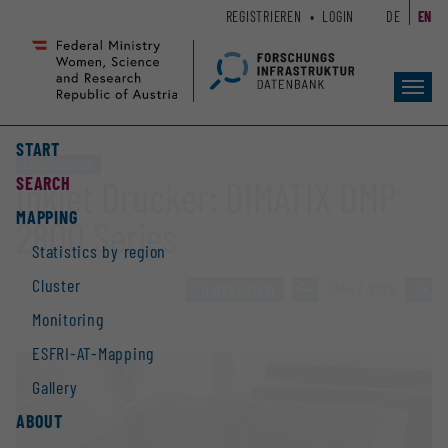
Zum
Zur
REGISTRIEREN
LOGIN
DE
EN
Seiteninhalt
Hauptnavigation
(
(
Accesskey
Accesskey
Toggl
1)
2)
navig
START
Large equipment
SEARCH
Inkjet Drucker: DIMATIX DMP
MAPPING
2800 Series
Statistics by region
Cluster
TO OVERVIEW
»
2344 / 2928
»
Monitoring
ESFRI-AT-Mapping
Gallery
ABOUT