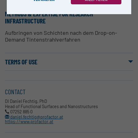
METHODS & EXPERTISE FOR RESEARCH
INFRASTRUCTURE
Aufbringen von Schichten nach dem Drop-on-
Demand Tintenstrahlverfahren
TERMS OF USE
CONTACT
DI Daniel Fechtig, PhD
Head of Functional Surfaces and Nanostructures
07252 885 0
daniel.fechtig@profactor.at
https://www.profactor.at