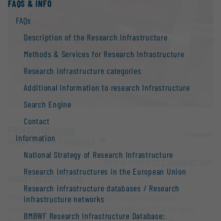
FAQS & INFO
FAQs
Description of the Research Infrastructure
Methods & Services for Research Infrastructure
Research infrastructure categories
Additional Information to research Infrastructure
Search Engine
Contact
PROFACTOR GmbH
Information
Steyr-Gleink |
Website
National Strategy of Research Infrastructure
OPEN FOR COLLABORATION
Research infrastructures in the European Union
SHORT DESCRIPTION
Research infrastructure databases / Research
Mittels Inkjet Druck können Beschichtungen
infrastructure networks
berührungslos auf unterschiedlichen Materialen
BMBWF Research Infrastructure Database:
aufgebracht werden. Dabei werden exakte