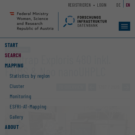
Zum
Zur
REGISTRIEREN
LOGIN
DE
EN
Seiteninhalt
Hauptnavigation
(
(
Accesskey
Accesskey
Toggl
1)
2)
navig
START
Large equipment
SEARCH
Orbitrap Exploris 480 inkl.
MAPPING
FAIMS & Neo nanoUHPLC
Statistics by region
Cluster
TO OVERVIEW
»
1787 / 2928
»
Monitoring
ESFRI-AT-Mapping
Gallery
ABOUT