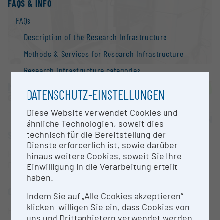
FAQS & INFO
FAQs
Description of the Research Infrastructure
Methods & Services for Research Infrastructure
Research infrastructure categories
Medical University of Graz
Additional Information to research Infrastructure
DATENSCHUTZ-EINSTELLUNGEN
Graz |
Website
Search Engine
Diese Website verwendet Cookies und
OPEN FOR COLLABORATION
Contact
ähnliche Technologien, soweit dies
technisch für die Bereitstellung der
SHORT DESCRIPTION
Information
Dienste erforderlich ist, sowie darüber
Hochauflösendes Orbitrap Massenspektrometer für
National Strategy of Research Infrastructure
hinaus weitere Cookies, soweit Sie Ihre
Proteomics.
Einwilligung in die Verarbeitung erteilt
Research infrastructures in the European Union
haben.
Research infrastructure databases / Research
CONTACT PERSON
Indem Sie auf „Alle Cookies akzeptieren“
infrastructure networks
klicken, willigen Sie ein, dass Cookies von
Harald Köfeler
BMBWF Research Infrastructure Database:
uns und Drittanbietern verwendet werden