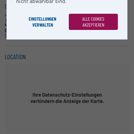
nicht abwählbar sind.
CONTACT
Harald Köfeler
EINSTELLUNGEN
ALLE COOKIES
ZMF / CF-MS
VERWALTEN
AKZEPTIEREN
(316) 385-73005
harald.koefeler@medunigraz.at
https://zmf.medunigraz.at/oes/oe-fuer-forschungsinfrastruktur/core-facilities/massenspektrometrie
LOCATION