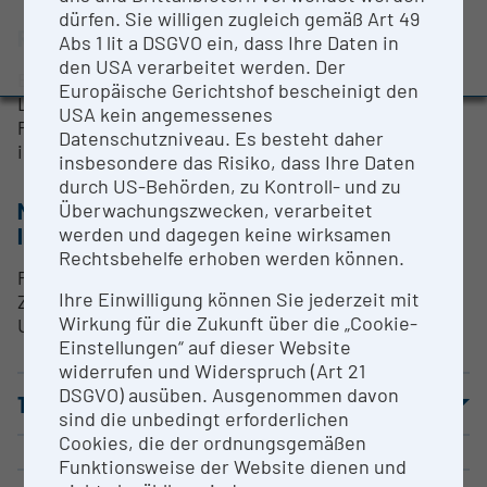
Evaluation Study 2022
dürfen. Sie willigen zugleich gemäß Art 49
RESEARCH SERVICES
Abs 1 lit a DSGVO ein, dass Ihre Daten in
Awards and press releases
den USA verarbeitet werden. Der
Bottom up Protein ID
Europäische Gerichtshof bescheinigt den
LFQ
USA kein angemessenes
Phosphoproteomics
Datenschutzniveau. Es besteht daher
intact top down proteomics
insbesondere das Risiko, dass Ihre Daten
durch US-Behörden, zu Kontroll- und zu
METHODS & EXPERTISE FOR RESEARCH
Überwachungszwecken, verarbeitet
werden und dagegen keine wirksamen
INFRASTRUCTURE
Rechtsbehelfe erhoben werden können.
Proteomische Analyse von biologischen Proben aus
Ihre Einwilligung können Sie jederzeit mit
Zellkultur, Tiermodellen (Organe) und humanem
Wirkung für die Zukunft über die „Cookie-
Ursprung.
Einstellungen“ auf dieser Website
widerrufen und Widerspruch (Art 21
DSGVO) ausüben. Ausgenommen davon
TERMS OF USE
sind die unbedingt erforderlichen
Cookies, die der ordnungsgemäßen
Funktionsweise der Website dienen und