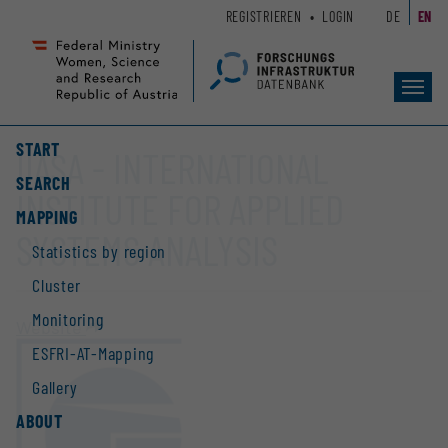
Zum
Zur
REGISTRIEREN
LOGIN
DE
EN
Seiteninhalt
Hauptnavigation
(
(
Accesskey
Accesskey
Toggl
1)
2)
navig
START
IIASA - INTERNATIONAL
SEARCH
INSTITUTE FOR APPLIED
MAPPING
SYSTEMS ANALYSIS
Statistics by region
Cluster
Monitoring
Website
ESFRI-AT-Mapping
Gallery
ABOUT