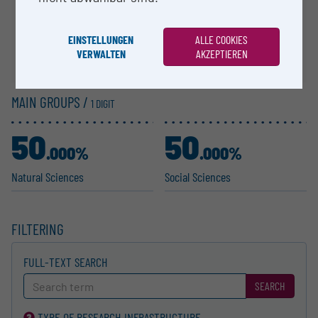
EINSTELLUNGEN
ALLE COOKIES
VERWALTEN
AKZEPTIEREN
MAIN GROUPS /
1 DIGIT
50
50
.000%
.000%
Natural Sciences
Social Sciences
FILTERING
FULL-TEXT SEARCH
SEARCH
TYPE OF RESEARCH INFRA­STRUCTURE