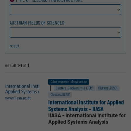
AUSTRIAN FIELDS OF SCIENCES
reset
Result
1-1
of
1
Other research infrastructure
Clusters „Biodiversity & LTER“
Clusters „EOSC“
Clusters „DCNA“
Inter­na­tional Institute for Applied
Systems Analysis – IIASA
IIASA - International Institute for
Applied Systems Analysis