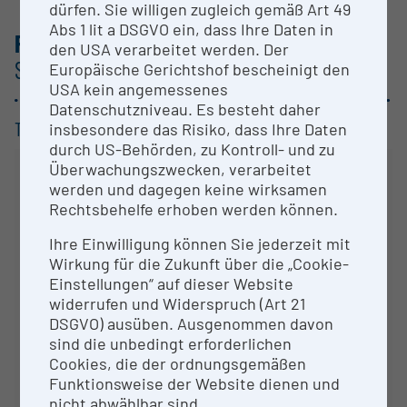
dürfen. Sie willigen zugleich gemäß Art 49
Abs 1 lit a DSGVO ein, dass Ihre Daten in
RESEARCH AREAS
/ AUSTRIAN FIELDS OF
den USA verarbeitet werden. Der
SCIENCES
Europäische Gerichtshof bescheinigt den
USA kein angemessenes
Datenschutzniveau. Es besteht daher
TOP CATEGORIES /
insbesondere das Risiko, dass Ihre Daten
3 DIGITS
durch US-Behörden, zu Kontroll- und zu
Überwachungszwecken, verarbeitet
werden und dagegen keine wirksamen
Rechtsbehelfe erhoben werden können.
Ihre Einwilligung können Sie jederzeit mit
Wirkung für die Zukunft über die „Cookie-
Einstellungen“ auf dieser Website
Your data protection settings prevent
widerrufen und Widerspruch (Art 21
displaying the chart.
DSGVO) ausüben. Ausgenommen davon
sind die unbedingt erforderlichen
Edit data protection settings
Cookies, die der ordnungsgemäßen
Funktionsweise der Website dienen und
nicht abwählbar sind.