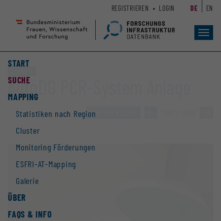
Zum
Zur
REGISTRIEREN
LOGIN
DE
EN
Seiteninhalt
Hauptnavigation
(
(
Accesskey
Accesskey
Toggl
navig
1)
2)
START
Großgerät
SUCHE
AutoDG PCR-System Anlage
MAPPING
ZUR ÜBERSICHT
»
1989 / 2928
»
Statistiken nach Region
Cluster
Monitoring Förderungen
ESFRI-AT-Mapping
Galerie
ÜBER
FAQS & INFO