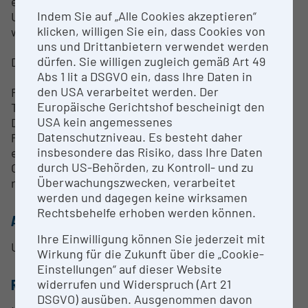
environment
Indem Sie auf „Alle Cookies akzeptieren“
User-definable plate layout with increments of 8
klicken, willigen Sie ein, dass Cookies von
wells provides run-to-run flexibility
uns und Drittanbietern verwendet werden
dürfen. Sie willigen zugleich gemäß Art 49
Droplet Digital PCR Technology:
Abs 1 lit a DSGVO ein, dass Ihre Daten in
den USA verarbeitet werden. Der
Flexible digital PCR chemistry — optimized for
Europäische Gerichtshof bescheinigt den
TaqMan Hydrolysis Probe and EvaGreen Assays
USA kein angemessenes
Droplet partitioning by the QX200 Droplet Digital
Datenschutzniveau. Es besteht daher
PCR system reduces bias from amplification
insbesondere das Risiko, dass Ihre Daten
efficiency and PCR inhibitors
durch US-Behörden, zu Kontroll- und zu
Convenient assay design — standard curves are not
Überwachungszwecken, verarbeitet
required
werden und dagegen keine wirksamen
Rechtsbehelfe erhoben werden können.
ANSPRECHPERSON
Ihre Einwilligung können Sie jederzeit mit
Univ.-Prof. Mag. Dr. Michael Traugott
Wirkung für die Zukunft über die „Cookie-
Einstellungen“ auf dieser Website
RESEARCH SERVICES
widerrufen und Widerspruch (Art 21
DSGVO) ausüben. Ausgenommen davon