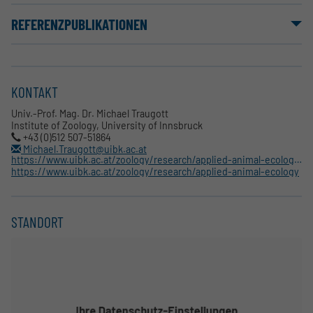
REFERENZPUBLIKATIONEN
KONTAKT
Univ.-Prof. Mag. Dr. Michael Traugott
Institute of Zoology, University of Innsbruck
+43 (0)512 507-51864
Michael.Traugott@uibk.ac.at
https://www.uibk.ac.at/zoology/research/applied-animal-ecology/staff/members/traugott.html.en
https://www.uibk.ac.at/zoology/research/applied-animal-ecology
STANDORT