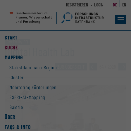
Zum
Zur
REGISTRIEREN
LOGIN
DE
EN
Seiteninhalt
Hauptnavigation
(
(
Accesskey
Accesskey
Toggl
navig
1)
2)
START
Core Facility (CF)
SUCHE
Digital Health Lab
MAPPING
ZUR ÜBERSICHT
»
64 / 2928
»
Statistiken nach Region
Cluster
Monitoring Förderungen
ESFRI-AT-Mapping
Galerie
ÜBER
FAQS & INFO