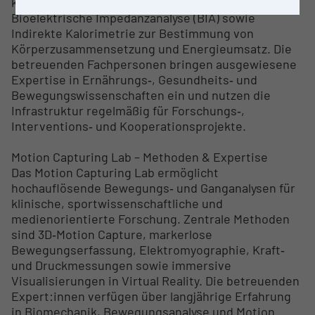
kommen anthropometrische Messungen,
Bioelektrische Impedanzanalyse (BIA) sowie
Indirekte Kalorimetrie zur Bestimmung von
Körperzusammensetzung und Energieumsatz. Die
betreuenden Fachpersonen bringen ausgewiesene
Expertise in Ernährungs‑, Gesundheits‑ und
Bewegungswissenschaften ein und nutzen die
Infrastruktur regelmäßig für Forschungs‑,
Interventions‑ und Kooperationsprojekte.
Motion Capturing Lab – Methoden & Expertise
Das Motion Capturing Lab ermöglicht
hochauflösende Bewegungs‑ und Ganganalysen für
klinische, sportwissenschaftliche und
medienorientierte Forschung. Zentrale Methoden
sind 3D‑Motion Capture, markerlose
Bewegungserfassung, Elektromyographie, Kraft‑
und Druckmessungen sowie immersive
Visualisierungen in Virtual Reality. Die betreuenden
Expert:innen verfügen über langjährige Erfahrung
in Biomechanik, Bewegungsanalyse und Motion