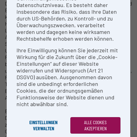
Das Interaction Lab unterstützt die Entwicklung und
Datenschutzniveau. Es besteht daher
Evaluation interaktiver, immersiver und
insbesondere das Risiko, dass Ihre Daten
kontextsensitiver Systeme in den Bereichen
durch US-Behörden, zu Kontroll- und zu
Human‑Computer Interaction, Ambient Assisted
Überwachungszwecken, verarbeitet
Living und pervasive Technologien. Mithilfe von
werden und dagegen keine wirksamen
AR/VR‑Systemen, Raumerfassung, 3D‑Scanning,
Rechtsbehelfe erhoben werden können.
Sensorik und IoT werden reale und virtuelle
Ihre Einwilligung können Sie jederzeit mit
Umgebungen kombiniert und nutzerzentrierte
Wirkung für die Zukunft über die „Cookie-
Prototypen entwickelt und getestet. Die
Einstellungen“ auf dieser Website
betreuenden Expert:innen verfügen über
widerrufen und Widerspruch (Art 21
umfangreiche Erfahrung in angewandter Forschung,
DSGVO) ausüben. Ausgenommen davon
Prototyping und Evaluierung interaktiver
sind die unbedingt erforderlichen
Technologien und begleiten Forschungs‑ und
Cookies, die der ordnungsgemäßen
Entwicklungsprojekte bis zur Demonstrations‑ bzw.
Funktionsweise der Website dienen und
Anwendungsebene.
nicht abwählbar sind.
Body Composition Lab – Methoden & Expertise
Das Body Composition Lab bietet präzise Methoden
EINSTELLUNGEN
ALLE COOKIES
zur Analyse des humanen Ernährungs‑,
VERWALTEN
AKZEPTIEREN
Gesundheits‑ und Energiestatus. Zum Einsatz