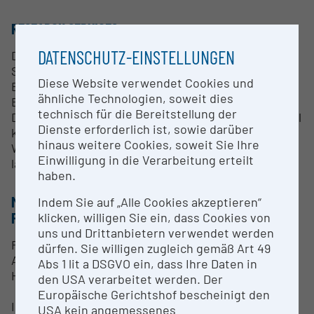
RESEARCH SERVICES
DATENSCHUTZ-EINSTELLUNGEN
Das Labor bietet die nötigen organisatorischen
Strukturen, um einen Transfer von F&E
Diese Website verwendet Cookies und
Entwicklungen in die Wirtschaft zu ermöglichen (z.
ähnliche Technologien, soweit dies
B. in die Start-up-Szene). Es dient so als
technisch für die Bereitstellung der
Drehscheibe und Innovationsträger für eine Vielzahl
Dienste erforderlich ist, sowie darüber
klinischer Betriebe und industrieller
hinaus weitere Cookies, soweit Sie Ihre
Wirtschaftspartner und soll so innovative Projekte
Einwilligung in die Verarbeitung erteilt
langfristig in Österreich vorantreiben.
haben.
METHODEN & EXPERTISE ZUR
Indem Sie auf „Alle Cookies akzeptieren“
FORSCHUNGSINFRASTRUKTUR
klicken, willigen Sie ein, dass Cookies von
uns und Drittanbietern verwendet werden
Folgende Labore und damit
dürfen. Sie willigen zugleich gemäß Art 49
Ausstattungsschwerpunkte sind Teil des Digital
Abs 1 lit a DSGVO ein, dass Ihre Daten in
Health Lab:
den USA verarbeitet werden. Der
Europäische Gerichtshof bescheinigt den
Interaction Lab – Methoden & Expertise
USA kein angemessenes