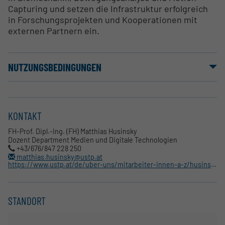
Capturing und setzen die Infrastruktur erfolgreich
in Forschungsprojekten und Kooperationen mit
externen Partnern ein.
NUTZUNGSBEDINGUNGEN
KONTAKT
FH-Prof. Dipl.-Ing. (FH) Matthias Husinsky
Dozent Department Medien und Digitale Technologien
+43/676/847 228 250
matthias.husinsky@ustp.at
https://www.ustp.at/de/uber-uns/mitarbeiter-innen-a-z/husinsky-matthias
STANDORT