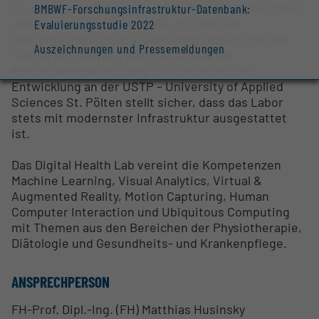
Studierende können sich aktiv mit relevanten Mess-
BMBWF-Forschungsinfrastruktur-Datenbank:
und Analysesystemen sowie interaktiven
Evaluierungsstudie 2022
Medientechnologien auseinandersetzen und den
Auszeichnungen und Pressemeldungen
fundierten Umgang damit erlernen. Die
kontinuierliche Nutzung für Forschung und
Entwicklung an der USTP – University of Applied
Sciences St. Pölten stellt sicher, dass das Labor
stets mit modernster Infrastruktur ausgestattet
ist.
Das Digital Health Lab vereint die Kompetenzen
Machine Learning, Visual Analytics, Virtual &
Augmented Reality, Motion Capturing, Human
Computer Interaction und Ubiquitous Computing
mit Themen aus den Bereichen der Physiotherapie,
Diätologie und Gesundheits- und Krankenpflege.
ANSPRECHPERSON
FH-Prof. Dipl.-Ing. (FH) Matthias Husinsky