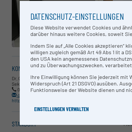
KU
DATENSCHUTZ-EINSTELLUNGEN
Kol
Diese Website verwendet Cookies und ähnlic
darüber hinaus weitere Cookies, soweit Sie 
AN
Indem Sie auf „Alle Cookies akzeptieren“ kl
willigen zugleich gemäß Art 49 Abs 1 lit a
Dr.
den USA kein angemessenes Datenschutzniv
und zu Überwachungszwecken, verarbeitet
KONTAKT
RE
Ihre Einwilligung können Sie jederzeit mit
Dr. Christine Fauth
Widerspruch (Art 21 DSGVO) ausüben. Ausg
Sektion für Humangenetik
Kol
Funktionsweise der Website dienen und nic
0043 - 0512 - 9003 - 70503
christine.fauth@i-med.ac.at
http://www.humgen.at
ME
EINSTELLUNGEN VERWALTEN
Mol
STANDORT
Met