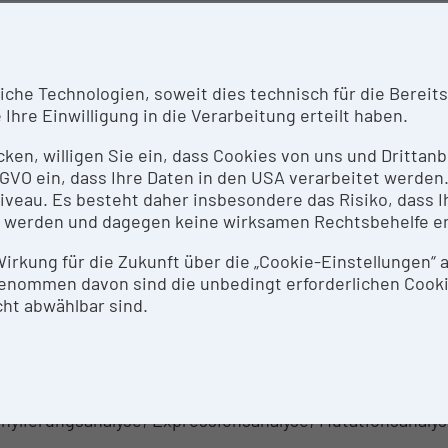
RZBESCHREIBUNG
laboration: DNA Analyse
he Technologien, soweit dies technisch für die Bereitste
Ihre Einwilligung in die Verarbeitung erteilt haben.
SPRECHPERSON
icken, willigen Sie ein, dass Cookies von uns und Dritta
 DSGVO ein, dass Ihre Daten in den USA verarbeitet werde
 Christine Fauth
eau. Es besteht daher insbesondere das Risiko, dass Ih
 werden und dagegen keine wirksamen Rechtsbehelfe e
SEARCH SERVICES
 Wirkung für die Zukunft über die „Cookie-Einstellungen“
enommen davon sind die unbedingt erforderlichen Cook
laboration: DNA Analyse
ht abwählbar sind.
THODEN & EXPERTISE ZUR FORSCHUNGSINFRASTRUK
ekulare Karyotypisierung; Deletions-/Duplikationsanaly
hylierungsanalyse; Expressionsanalyse; Mutationsanaly