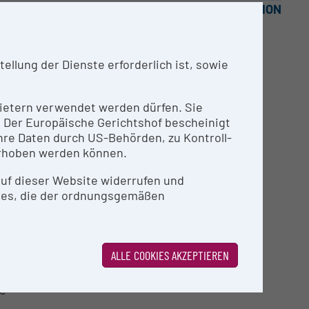
OPEN FOR COLLABORATION
llung der Dienste erforderlich ist, sowie
nbietern verwendet werden dürfen. Sie
n. Der Europäische Gerichtshof bescheinigt
re Daten durch US-Behörden, zu Kontroll-
rhoben werden können.
 auf dieser Website widerrufen und
ies, die der ordnungsgemäßen
TUR
ALLE COOKIES AKZEPTIEREN
se; Autozygotiekartierung; Kopplungsanalyse;
se